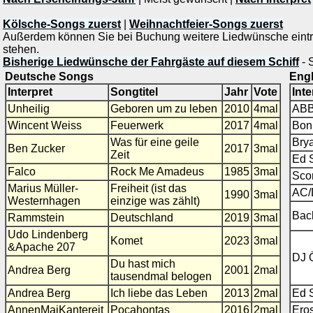
Kölsche-Songs zuerst
|
Weihnachtfeier-Songs zuerst
Außerdem können Sie bei Buchung weitere Liedwünsche eintra
stehen.
Bisherige Liedwünsche der Fahrgäste auf diesem Schiff
- 
Deutsche Songs
Eng
Interpret
Songtitel
Jahr
Vote
Inte
Unheilig
Geboren um zu leben
2010
4mal
AB
Wincent Weiss
Feuerwerk
2017
4mal
Bon
Was für eine geile
Bry
Ben Zucker
2017
3mal
Zeit
Ed 
Falco
Rock Me Amadeus
1985
3mal
Sco
Marius Müller-
Freiheit (ist das
AC
1990
3mal
Westernhagen
einzige was zählt)
Bac
Rammstein
Deutschland
2019
3mal
Udo Lindenberg
Komet
2023
3mal
&Apache 207
DJ Ö
Du hast mich
Andrea Berg
2001
2mal
tausendmal belogen
Andrea Berg
Ich liebe das Leben
2013
2mal
Ed 
AnnenMaiKantereit
Pocahontas
2016
2mal
Ero