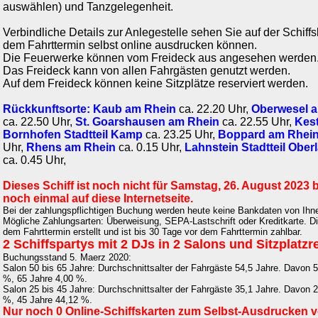
auswählen) und Tanzgelegenheit.
Verbindliche Details zur Anlegestelle sehen Sie auf der Schiffs
dem Fahrttermin selbst online ausdrucken können.
Die Feuerwerke können vom Freideck aus angesehen werden
Das Freideck kann von allen Fahrgästen genutzt werden.
Auf dem Freideck können keine Sitzplätze reserviert werden.
Rückkunftsorte:
Kaub am Rhein
ca. 22.20 Uhr,
Oberwesel 
ca. 22.50 Uhr,
St. Goarshausen am Rhein
ca. 22.55 Uhr,
Kest
Bornhofen Stadtteil Kamp
ca. 23.25 Uhr,
Boppard am Rhei
Uhr,
Rhens am Rhein
ca. 0.15 Uhr,
Lahnstein Stadtteil Ober
ca. 0.45 Uhr,
Dieses Schiff ist noch nicht für Samstag, 26. August 2023 
noch einmal auf diese Internetseite.
Bei der zahlungspflichtigen Buchung werden heute keine Bankdaten von Ihne
Mögliche Zahlungsarten: Überweisung, SEPA-Lastschrift oder Kreditkarte. Di
dem Fahrttermin erstellt und ist bis 30 Tage vor dem Fahrttermin zahlbar.
2 Schiffspartys mit 2 DJs in 2 Salons und Sitzplatzr
Buchungsstand 5. Maerz 2020:
Salon 50 bis 65 Jahre: Durchschnittsalter der Fahrgäste 54,5 Jahre. Davon 
%, 65 Jahre 4,00 %.
Salon 25 bis 45 Jahre: Durchschnittsalter der Fahrgäste 35,1 Jahre. Davon 
%, 45 Jahre 44,12 %.
Nur noch 0 Online-Schiffskarten zum Selbst-Ausdrucken v