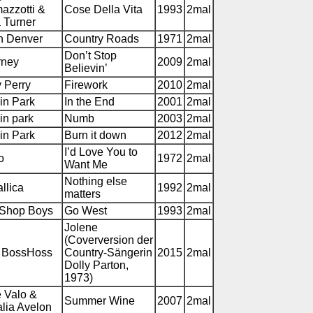
azzotti &
Cose Della Vita
1993
2mal
 Turner
n Denver
Country Roads
1971
2mal
Don’t Stop
rney
2009
2mal
Believin’
 Perry
Firework
2010
2mal
in Park
In the End
2001
2mal
in park
Numb
2003
2mal
in Park
Burn it down
2012
2mal
I’d Love You to
o
1972
2mal
Want Me
Nothing else
llica
1992
2mal
matters
 Shop Boys
Go West
1993
2mal
Jolene
(Coverversion der
 BossHoss
Country-Sängerin
2015
2mal
Dolly Parton,
1973)
e Valo &
Summer Wine
2007
2mal
lia Avelon