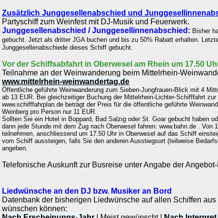
Zusätzlich Junggesellenabschied und Junggesellinnenab
Partyschiff zum Weinfest mit DJ-Musik und Feuerwerk.
Junggesellenabschied / Junggesellinnenabschied:
Bisher ha
gebucht. Jetzt als dritter JGA buchen und bis zu 50% Rabatt erhalten.
Letzt
Junggesellenabschiede dieses Schiff gebucht.
Vor der Schiffsabfahrt in Oberwesel am Rhein um 17.50 Uh
Teilnahme an der Weinwanderung beim Mittelrhein-Weinwander
www.mittelrhein-weinwandertag.de
Öffentliche geführte Weinwanderung zum Sieben-Jungfrauen-Blick mit 4 Mit
ab 13 EUR. Bei gleichzeitiger Buchung der Mittelrhein-Lichter-Schifffahrt z
www.schifffahrplan.de beträgt der Preis für die öffentliche geführte Weinwan
Weinberg pro Person nur 11 EUR.
Sollten Sie ein Hotel in Boppard, Bad Salzig oder St. Goar gebucht haben o
dann jede Stunde mit dem Zug nach Oberwesel fahren: www.bahn.de . Von 1
teilnehmen, anschliessend um 17.50 Uhr in Oberwesel auf das Schiff einste
vom Schiff aussteigen, falls Sie den anderen Ausstiegsort (teilweise Bedarfs
angeben.
Telefonische Auskunft zur Busreise unter Angabe der Angebo
Liedwünsche an den DJ bzw. Musiker an Bord
Datenbank der bisherigen Liedwünsche auf allen Schiffen au
wünschen können:
Nach Erscheinungs-Jahr
|
Meist gewünscht
|
Nach Interpret