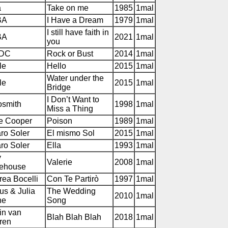
a
Take on me
1985
1mal
BA
I Have a Dream
1979
1mal
I still have faith in
BA
2021
1mal
you
/DC
Rock or Bust
2014
1mal
le
Hello
2015
1mal
Water under the
le
2015
1mal
Bridge
I Don’t Want to
osmith
1998
1mal
Miss a Thing
ce Cooper
Poison
1989
1mal
ro Soler
El mismo Sol
2015
1mal
ro Soler
Ella
1993
1mal
y
Valerie
2008
1mal
ehouse
ea Bocelli
Con Te Partirò
1997
1mal
us & Julia
The Wedding
2010
1mal
ne
Song
in van
Blah Blah Blah
2018
1mal
ren