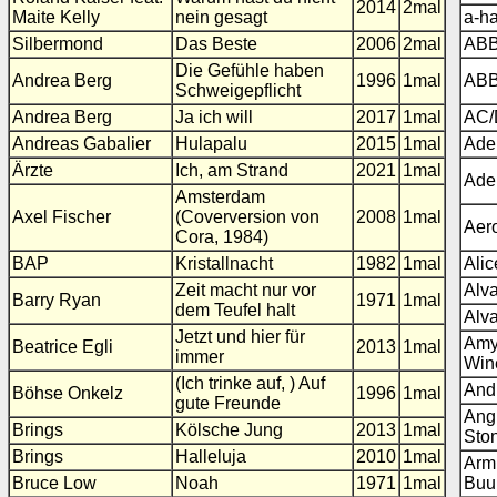
2014
2mal
Maite Kelly
nein gesagt
a-h
Silbermond
Das Beste
2006
2mal
AB
Die Gefühle haben
Andrea Berg
1996
1mal
AB
Schweigepflicht
Andrea Berg
Ja ich will
2017
1mal
AC
Andreas Gabalier
Hulapalu
2015
1mal
Ade
Ärzte
Ich, am Strand
2021
1mal
Ade
Amsterdam
Axel Fischer
(Coverversion von
2008
1mal
Aer
Cora, 1984)
BAP
Kristallnacht
1982
1mal
Ali
Zeit macht nur vor
Alva
Barry Ryan
1971
1mal
dem Teufel halt
Alva
Jetzt und hier für
Am
Beatrice Egli
2013
1mal
immer
Win
(Ich trinke auf, ) Auf
Andr
Böhse Onkelz
1996
1mal
gute Freunde
Ang
Brings
Kölsche Jung
2013
1mal
Sto
Brings
Halleluja
2010
1mal
Arm
Bruce Low
Noah
1971
1mal
Buu