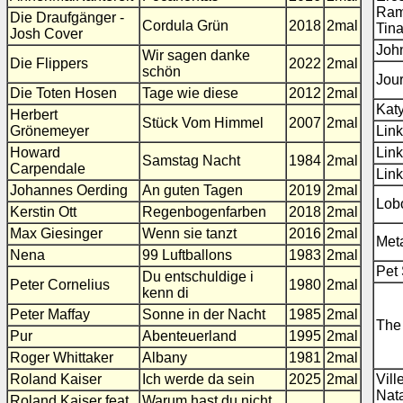
Ram
Die Draufgänger -
Cordula Grün
2018
2mal
Tina
Josh Cover
Joh
Wir sagen danke
Die Flippers
2022
2mal
schön
Jou
Die Toten Hosen
Tage wie diese
2012
2mal
Katy
Herbert
Stück Vom Himmel
2007
2mal
Grönemeyer
Link
Howard
Link
Samstag Nacht
1984
2mal
Carpendale
Link
Johannes Oerding
An guten Tagen
2019
2mal
Lob
Kerstin Ott
Regenbogenfarben
2018
2mal
Max Giesinger
Wenn sie tanzt
2016
2mal
Meta
Nena
99 Luftballons
1983
2mal
Pet
Du entschuldige i
Peter Cornelius
1980
2mal
kenn di
Peter Maffay
Sonne in der Nacht
1985
2mal
The
Pur
Abenteuerland
1995
2mal
Roger Whittaker
Albany
1981
2mal
Roland Kaiser
Ich werde da sein
2025
2mal
Vill
Nata
Roland Kaiser feat.
Warum hast du nicht