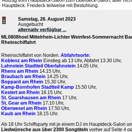
Aufzug vom Hauptdeck-Salon zum Oberdeck-Salon, aber nicht 
Hauptdeck. Freideck teilweise mit Bestuhlung.
Samstag, 26. August 2023
Ausgebucht
alternativ verfügbar ...
ML0808hoel Mittelrhein-Lichter Weinfest-Sommernacht B
Rheinschiffahrt
Rheinschiffahrt von Norden.
Abfahrtsorte:
Koblenz am Rhein
Einstieg ab 13 Uhr, Abfahrt 13.30 Uhr,
Lahnstein Stadtteil Oberlahnstein
14.05 Uhr,
Rhens am Rhein
14.15 Uhr,
Braubach am Rhein
14.25 Uhr,
Boppard am Rhein
15.30 Uhr,
Kamp-Bornhofen Stadtteil Kamp
15.50 Uhr,
Kestert am Rhein
16.15 Uhr,
St. Goarshausen am Rhein
17 Uhr,
St. Goar am Rhein
17.10 Uhr,
Oberwesel am Rhein
17.50 Uhr,
Kaub am Rhein
18.15 Uhr.
Ab 18 Uhr Schiffsparty mit je einem DJ im Hauptdeck-Salon 
Liedwünsche aus über 2300 Songtiteln
vorher auf Seite 4 