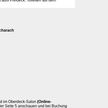
aufs Freideck. Toiletten auf dem
acharach
und im Oberdeck-Salon
(Online-
oder Seite 5 anschauen und bei Buchung