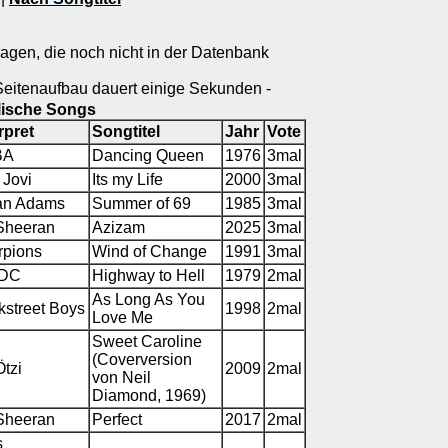
gen, die noch nicht in der Datenbank
Seitenaufbau dauert einige Sekunden -
lische Songs
rpret
Songtitel
Jahr
Vote
BA
Dancing Queen
1976
3mal
 Jovi
Its my Life
2000
3mal
an Adams
Summer of 69
1985
3mal
Sheeran
Azizam
2025
3mal
rpions
Wind of Change
1991
3mal
/DC
Highway to Hell
1979
2mal
As Long As You
kstreet Boys
1998
2mal
Love Me
Sweet Caroline
(Coverversion
tzi
2009
2mal
von Neil
Diamond, 1969)
Sheeran
Perfect
2017
2mal
s