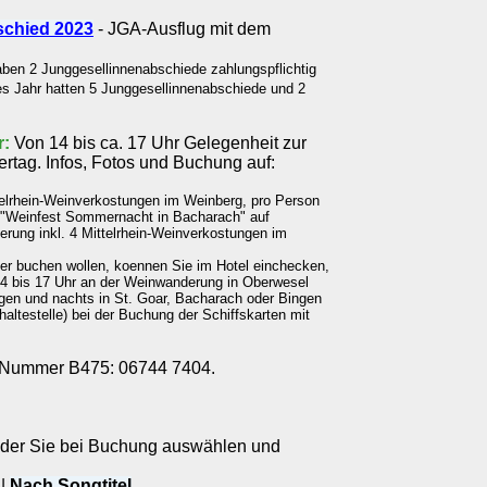
schied 2023
- JGA-Ausflug mit dem
ben 2 Junggesellinnenabschiede zahlungspflichtig
es Jahr hatten 5 Junggesellinnenabschiede und 2
r:
Von 14 bis ca. 17 Uhr Gelegenheit zur
tag. Infos, Fotos und Buchung auf:
telrhein-Weinverkostungen im Weinberg, pro Person
ur "Weinfest Sommernacht in Bacharach" auf
derung inkl. 4 Mittelrhein-Weinverkostungen im
der buchen wollen, koennen Sie im Hotel einchecken,
4 bis 17 Uhr an der Weinwanderung in Oberwesel
igen und nachts in St. Goar, Bacharach oder Bingen
haltestelle) bei der Buchung der Schiffskarten mit
t-Nummer B475: 06744 7404.
s der Sie bei Buchung auswählen und
|
Nach Songtitel