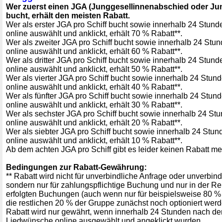
Wer zuerst einen JGA (Junggesellinnenabschied oder Ju
bucht, erhält den meisten Rabatt.
Wer als erster JGA pro Schiff bucht sowie innerhalb 24 Stun
online auswählt und anklickt, erhält 70 % Rabatt**.
Wer als zweiter JGA pro Schiff bucht sowie innerhalb 24 St
online auswählt und anklickt, erhält 60 % Rabatt**.
Wer als dritter JGA pro Schiff bucht sowie innerhalb 24 Stun
online auswählt und anklickt, erhält 50 % Rabatt**.
Wer als vierter JGA pro Schiff bucht sowie innerhalb 24 Stu
online auswählt und anklickt, erhält 40 % Rabatt**.
Wer als fünfter JGA pro Schiff bucht sowie innerhalb 24 Stu
online auswählt und anklickt, erhält 30 % Rabatt**.
Wer als sechster JGA pro Schiff bucht sowie innerhalb 24 S
online auswählt und anklickt, erhält 20 % Rabatt**.
Wer als siebter JGA pro Schiff bucht sowie innerhalb 24 Stu
online auswählt und anklickt, erhält 10 % Rabatt**.
Ab dem achten JGA pro Schiff gibt es leider keinen Rabatt me
Bedingungen zur Rabatt-Gewährung:
** Rabatt wird nicht für unverbindliche Anfrage oder unverbin
sondern nur für zahlungspflichtige Buchung und nur in der Re
erfolgten Buchungen (auch wenn nur für beispielsweise 80 
die restlichen 20 % der Gruppe zunächst noch optioniert werd
Rabatt wird nur gewährt, wenn innerhalb 24 Stunden nach de
Liedwünsche online ausgewählt und angeklickt wurden.