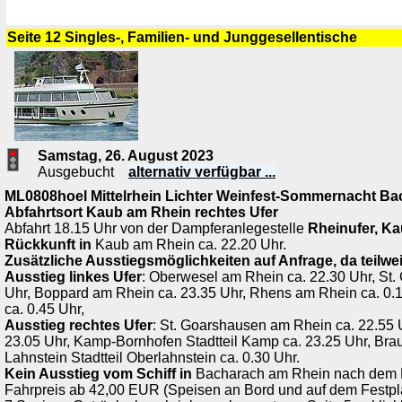
Seite 12 Singles-, Familien- und Junggesellentische
Samstag, 26. August 2023
Ausgebucht
alternativ verfügbar ...
ML0808hoel Mittelrhein Lichter Weinfest-Sommernacht B
Abfahrtsort
Kaub am Rhein
rechtes Ufer
Abfahrt 18.15 Uhr von der Dampferanlegestelle
Rheinufer, K
Rückkunft in
Kaub am Rhein ca. 22.20 Uhr.
Zusätzliche Ausstiegsmöglichkeiten auf Anfrage, da teilwei
Ausstieg linkes Ufer
: Oberwesel am Rhein ca. 22.30 Uhr, St.
Uhr, Boppard am Rhein ca. 23.35 Uhr, Rhens am Rhein ca. 0.
ca. 0.45 Uhr,
Ausstieg rechtes Ufer
: St. Goarshausen am Rhein ca. 22.55 
23.05 Uhr, Kamp-Bornhofen Stadtteil Kamp ca. 23.25 Uhr, Bra
Lahnstein Stadtteil Oberlahnstein ca. 0.30 Uhr.
Kein Ausstieg vom Schiff in
Bacharach am Rhein nach dem 
Fahrpreis ab 42,00 EUR (Speisen an Bord und auf dem Festpla