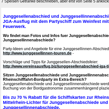
7 Speisen Getränke beschrieben, aber erst von Seite 5 anklick
Junggesellenabschied und Junggesellinnenabschi
JGA-Ausflug mit dem Partyschiff zum Weinfest mi
Feuerwerk.
Wo findet man Fotos und Infos fuer Junggesellenabschi
Junggesellinnenabschiede?
Party-Ideen und Angebote für eine Junggesellinnen-Abschieds
http://www.junggesellinnen-touren.de
-
Vorschläge und Tipps für Junggesellen-Abschiedsfeier:
http://www.vereinsausflug.biz/junggesellenabschied-jga-t
Sitzen Junggesellenabschiede und Junggesellinnenabsch
Rheinschifffahrt-Bordparty im Extra-Bereich?
Junggesellenabschiede und Junggesellinnenabschiede werden
Buchung von der Bordgastronomie zusammenhängend plazie
Bis zu 70 % Rabatt für die Schiffskarten zur Rheins
Mittelrhein-Lichter für Junggesellenabschiede und
Junggesellinnenabschiede.