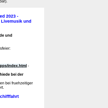
bar).
ed 2023 -
t Livemusik und
ede und
feier:
ipps/index.html
-
iede bei der
 bei fruehzeitiger
rt.
chifffahrt