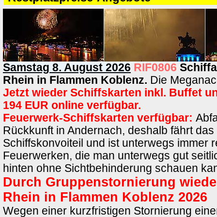
Samstag 8. August 2026
RIF0806
Schiff
Rhein in Flammen Koblenz.
Die Meganach
Jetzt wieder Schiffskarten inkl. Buffet 
194 EUR online verfügbar.
Feuerwerk-Schiffskarten verfügbar:
Abfa
Rückkunft in Andernach, deshalb fährt das 
Schiffskonvoiteil und ist unterwegs immer r
Feuerwerken, die man unterwegs gut seitl
hinten ohne Sichtbehinderung schauen ka
Durch Gruppenstornierung wieder
Rhein in Flammen Koblenz 2026
Wegen einer kurzfristigen Stornierung ein