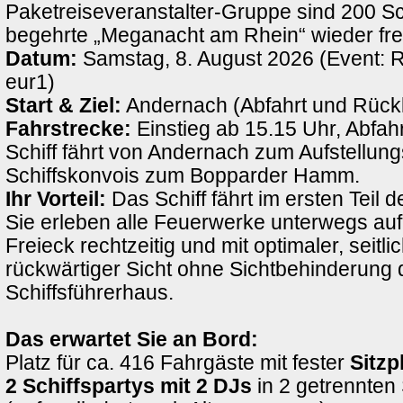
Paketreiseveranstalter-Gruppe sind 200 Sch
begehrte „Meganacht am Rhein“ wieder fre
Datum:
Samstag, 8. August 2026 (Event: 
eur1)
Start & Ziel:
Andernach (Abfahrt und Rück
Fahrstrecke:
Einstieg ab 15.15 Uhr, Abfah
Schiff fährt von Andernach zum Aufstellung
Schiffskonvois zum Bopparder Hamm.
Ihr Vorteil:
Das Schiff fährt im ersten Teil d
Sie erleben alle Feuerwerke unterwegs au
Freieck rechtzeitig und mit optimaler, seitli
rückwärtiger Sicht ohne Sichtbehinderung 
Schiffsführerhaus.
Das erwartet Sie an Bord:
Platz für ca. 416 Fahrgäste mit fester
Sitzp
2 Schiffspartys mit 2 DJs
in 2 getrennten