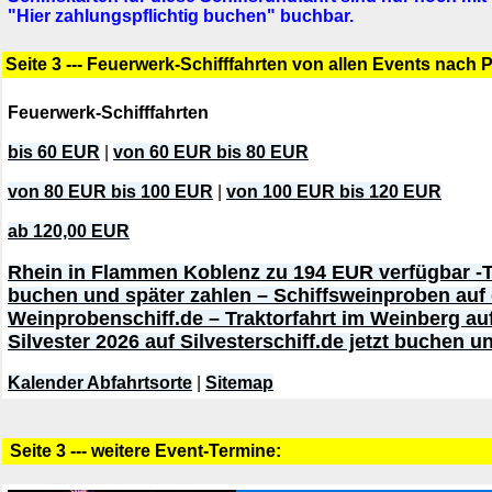
"Hier zahlungspflichtig buchen" buchbar.
Seite 3 --- Feuerwerk-Schifffahrten von allen Events nach 
Feuerwerk-Schifffahrten
bis 60 EUR
|
von 60 EUR bis 80 EUR
von 80 EUR bis 100 EUR
|
von 100 EUR bis 120 EUR
ab 120,00 EUR
Rhein in Flammen Koblenz zu 194 EUR verfügbar -T
buchen und später zahlen – Schiffsweinproben auf
Weinprobenschiff.de – Traktorfahrt im Weinberg au
Silvester 2026 auf Silvesterschiff.de jetzt buchen u
Kalender Abfahrtsorte
|
Sitemap
Seite 3 --- weitere Event-Termine: