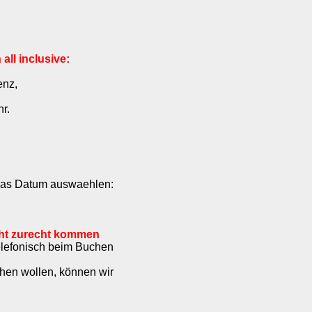
ll inclusive:
enz,
r.
 das Datum auswaehlen:
ht zurecht kommen
telefonisch beim Buchen
hen wollen, können wir