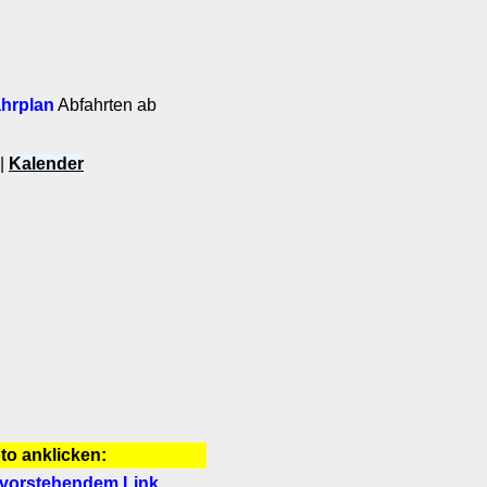
ahrplan
Abfahrten ab
|
Kalender
oto anklicken:
t vorstehendem Link