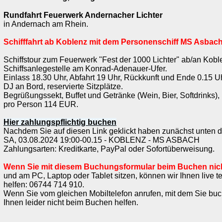
Rundfahrt Feuerwerk Andernacher Lichter
in Andernach am Rhein.
Schifffahrt ab Koblenz mit dem Personenschiff MS Asbach a
Schiffstour zum Feuerwerk "Fest der 1000 Lichter" ab/an Kobl
Schiffsanlegestelle am Konrad-Adenauer-Ufer.
Einlass 18.30 Uhr, Abfahrt 19 Uhr, Rückkunft und Ende 0.15 Uh
DJ an Bord, reservierte Sitzplätze.
Begrüßungssekt, Buffet und Getränke (Wein, Bier, Softdrinks),
pro Person 114 EUR.
Hier zahlungspflichtig buchen
Nachdem Sie auf diesen Link geklickt haben zunächst unten
SA, 03.08.2024 19:00-00.15 - KOBLENZ - MS ASBACH
Zahlungsarten: Kreditkarte, PayPal oder Sofortüberweisung.
Wenn Sie mit diesem Buchungsformular beim Buchen nic
und am PC, Laptop oder Tablet sitzen, können wir Ihnen live 
helfen: 06744 714 910.
Wenn Sie vom gleichen Mobiltelefon anrufen, mit dem Sie buc
Ihnen leider nicht beim Buchen helfen.