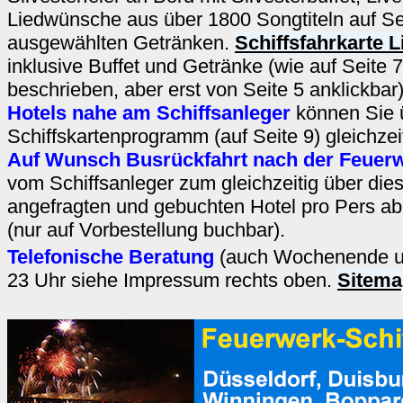
Liedwünsche aus über 1800 Songtiteln auf Se
ausgewählten Getränken.
Schiffsfahrkarte L
inklusive Buffet und Getränke (wie auf Seite
beschrieben, aber erst von Seite 5 anklickba
Hotels nahe am Schiffsanleger
können Sie 
Schiffskartenprogramm (auf Seite 9) gleichzei
Auf Wunsch Busrückfahrt nach der Feuerwe
vom Schiffsanleger zum gleichzeitig über di
angefragten und gebuchten Hotel pro Pers a
(nur auf Vorbestellung buchbar).
Telefonische Beratung
(auch Wochenende un
23 Uhr siehe Impressum rechts oben.
Sitema