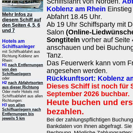
Schiffsfahrt von Norden.
Abf
Koblenz am Rhein
Einstieg
Mehr Infos zu
Abfahrt 18.45 Uhr.
diesem Schiff auf
Ab 19 Uhr Schiffsparty mit 
den Seiten 4, 5, 6
und 7
Salon
(Online-Liedwünsch
Songtiteln
vorher auf Seite 
Hotels am
Schiffsanleger
anschauen und bei Buchun
mit Schiffsabfahrt aus
Tanz.
Richtung Koblenz am
Rhein:
Das Feuerwerk kann vom Fr
H1
nach Entfernungen
von den
angesehen werden.
Schiffsanlegern
Rückkunftsort:
Koblenz a
oder
H2
nach Abfahrtsorten
Dieses Schiff ist noch für 
aus dieser Richtung
Oder mehr Hotels mit
September 2026 buchbar.
Schiffsabfahrt aus allen
Heute buchen und ers
Richtungen:
H3
von allen
Schiffsanlegern nach
bezahlen.
Entfernungen bis
jeweils 5 km
Bei der zahlungspflichtigen Buchun
Bankdaten von Ihnen abgefragt. Sie 
Rechnung. Mögliche Zahlungsarten