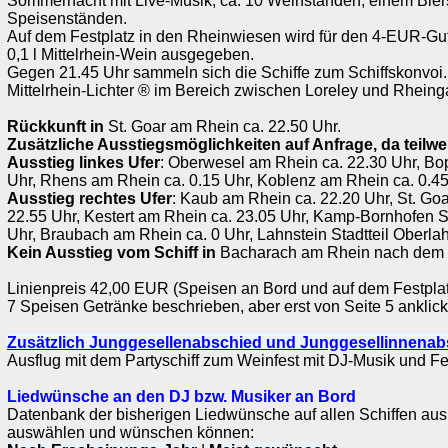
Sommernacht mit Live-Musik, ca. 10 Weinständen, einem Bier
Speisenständen.
Auf dem Festplatz in den Rheinwiesen wird für den 4-EUR-Gu
0,1 l Mittelrhein-Wein ausgegeben.
Gegen 21.45 Uhr sammeln sich die Schiffe zum Schiffskonvoi
Mittelrhein-Lichter ® im Bereich zwischen Loreley und Rheing
Rückkunft in
St. Goar am Rhein ca. 22.50 Uhr.
Zusätzliche Ausstiegsmöglichkeiten auf Anfrage, da teilwe
Ausstieg linkes Ufer
: Oberwesel am Rhein ca. 22.30 Uhr, Bo
Uhr, Rhens am Rhein ca. 0.15 Uhr, Koblenz am Rhein ca. 0.45
Ausstieg rechtes Ufer
: Kaub am Rhein ca. 22.20 Uhr, St. G
22.55 Uhr, Kestert am Rhein ca. 23.05 Uhr, Kamp-Bornhofen S
Uhr, Braubach am Rhein ca. 0 Uhr, Lahnstein Stadtteil Oberlah
Kein Ausstieg vom Schiff in
Bacharach am Rhein nach dem 
Linienpreis 42,00 EUR (Speisen an Bord und auf dem Festplat
7 Speisen Getränke beschrieben, aber erst von Seite 5 anklick
Zusätzlich Junggesellenabschied und Junggesellinnenab
Ausflug mit dem Partyschiff zum Weinfest mit DJ-Musik und F
Liedwünsche an den DJ bzw. Musiker an Bord
Datenbank der bisherigen Liedwünsche auf allen Schiffen aus
auswählen und wünschen können: