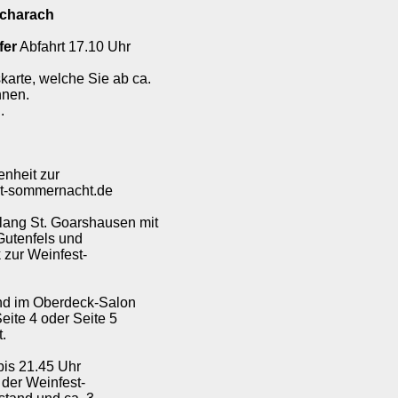
acharach
fer
Abfahrt 17.10 Uhr
skarte, welche Sie ab ca.
nnen.
.
enheit zur
st-sommernacht.de
tlang St. Goarshausen mit
Gutenfels und
 zur Weinfest-
und im Oberdeck-Salon
eite 4 oder Seite 5
.
bis 21.45 Uhr
der Weinfest-