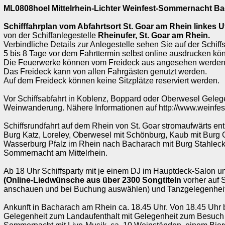
ML0808hoel Mittelrhein-Lichter Weinfest-Sommernacht B
Schifffahrplan vom Abfahrtsort St. Goar am Rhein
linkes U
von der Schiffanlegestelle
Rheinufer, St. Goar am Rhein.
Verbindliche Details zur Anlegestelle sehen Sie auf der Schiff
5 bis 8 Tage vor dem Fahrttermin selbst online ausdrucken kö
Die Feuerwerke können vom Freideck aus angesehen werden
Das Freideck kann von allen Fahrgästen genutzt werden.
Auf dem Freideck können keine Sitzplätze reserviert werden.
Vor Schiffsabfahrt in Koblenz, Boppard oder Oberwesel Geleg
Weinwanderung. Nähere Informationen auf http://www.weinfe
Schiffsrundfahrt auf dem Rhein von St. Goar stromaufwärts en
Burg Katz, Loreley, Oberwesel mit Schönburg, Kaub mit Burg 
Wasserburg Pfalz im Rhein nach Bacharach mit Burg Stahleck
Sommernacht am Mittelrhein.
Ab 18 Uhr Schiffsparty mit je einem DJ im Hauptdeck-Salon 
(Online-Liedwünsche aus über 2300 Songtiteln
vorher auf S
anschauen und bei Buchung auswählen) und Tanzgelegenheit
Ankunft in Bacharach am Rhein ca. 18.45 Uhr. Von 18.45 Uhr 
Gelegenheit zum Landaufenthalt mit Gelegenheit zum Besuch 