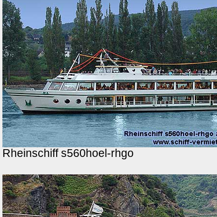
Rheinschiff s560hoel-rhgo