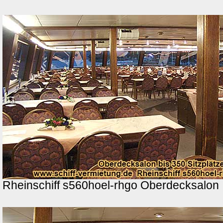
Rheinschiff s560hoel-rhgo Oberdecksalon