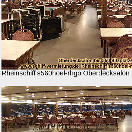
Rheinschiff s560hoel-rhgo Oberdecksalon