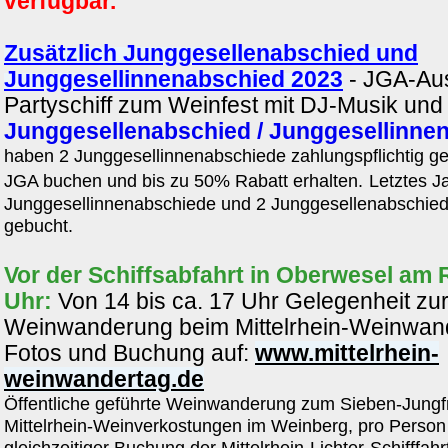
verfügbar.
Zusätzlich Junggesellenabschied und
Junggesellinnenabschied 2023
- JGA-Aus
Partyschiff zum Weinfest mit DJ-Musik und
Junggesellenabschied / Junggesellinne
haben 2 Junggesellinnenabschiede zahlungspflichtig gebu
JGA buchen und bis zu 50% Rabatt erhalten.
Letztes J
Junggesellinnenabschiede und 2 Junggesellenabschiede
gebucht.
Vor der Schiffsabfahrt in Oberwesel am 
Uhr:
Von 14 bis ca. 17 Uhr Gelegenheit zu
Weinwanderung beim Mittelrhein-Weinwande
Fotos und Buchung auf:
www.mittelrhein-
weinwandertag.de
Öffentliche geführte Weinwanderung zum Sieben-Jungfr
Mittelrhein-Weinverkostungen im Weinberg, pro Person
gleichzeitiger Buchung der Mittelrhein-Lichter-Schifffahr