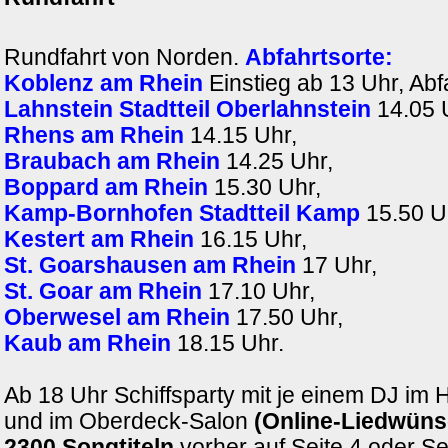
Rundfahrt von Norden.
Abfahrtsorte:
Koblenz am Rhein
Einstieg ab 13 Uhr, Abf
Lahnstein Stadtteil Oberlahnstein
14.05 
Rhens am Rhein
14.15 Uhr,
Braubach am Rhein
14.25 Uhr,
Boppard am Rhein
15.30 Uhr,
Kamp-Bornhofen Stadtteil Kamp
15.50 U
Kestert am Rhein
16.15 Uhr,
St. Goarshausen am Rhein
17 Uhr,
St. Goar am Rhein
17.10 Uhr,
Oberwesel am Rhein
17.50 Uhr,
Kaub am Rhein
18.15 Uhr.
Ab 18 Uhr Schiffsparty mit je einem DJ im
und im Oberdeck-Salon
(Online-Liedwüns
2300 Songtiteln
vorher auf Seite 4 oder S