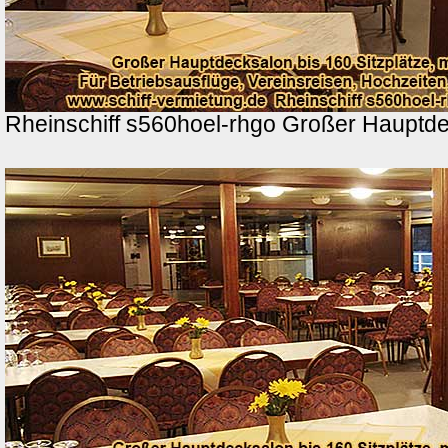
Rheinschiff s560hoel-rhgo Großer Hauptd