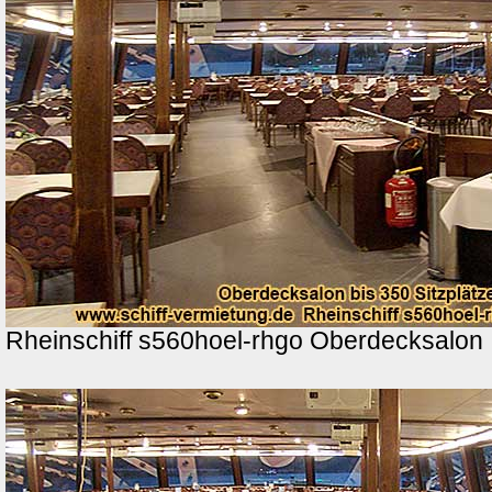
Rheinschiff s560hoel-rhgo Oberdecksalon