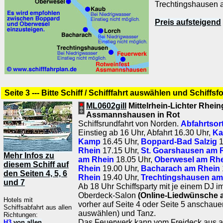
Trechtingshausen 
Preis aufsteigend
Seite 3 --- Bitte Schiff / Schifffahrt auswählen und Schiffsf
ML0602gill
Mittelrhein-Lichter Rhei
Assmannshausen in Rot
Schiffsrundfahrt von Norden.
Abfahrtsor
Einstieg ab 16 Uhr, Abfahrt 16.30 Uhr,
Ka
Kamp
16.45 Uhr,
Boppard-Bad Salzig
1
Rhein
17.15 Uhr,
St. Goarshausen am 
Mehr Infos zu
am Rhein
18.05 Uhr,
Oberwesel am Rh
diesem Schiff auf
Rhein
19.00 Uhr,
Bacharach am Rhein
den Seiten 4, 5, 6
Rhein
19.40 Uhr,
Trechtingshausen am
und 7
Ab 18 Uhr Schiffsparty mit je einem DJ 
Oberdeck-Salon
(Online-Liedwünsche a
Hotels mit
vorher auf Seite 4 oder Seite 5 anschau
Schiffsabfahrt aus allen
auswählen) und Tanz.
Richtungen:
Das Feuerwerk kann vom Freideck aus 
H3
von allen