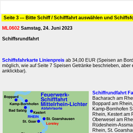
Seite 3 --- Bitte Schiff / Schifffahrt auswählen und Schiffs
ML0602
Samstag, 24. Juni 2023
Schiffsrundfahrt
Schiffsfahrkarte Linienpreis
ab 34,00 EUR (Speisen an Bord
möglich, wie auf Seite 7 Speisen Getränke beschrieben, aber e
anklickbar).
Schiffrundfahrt F
Bacharach am Rhei
Boppard am Rhein,
Kamp-Bornhofen St
Rhein, Kestert am 
Oberwesel am Rhe
Rüdesheim-Assman
Rhein, St. Goarsh