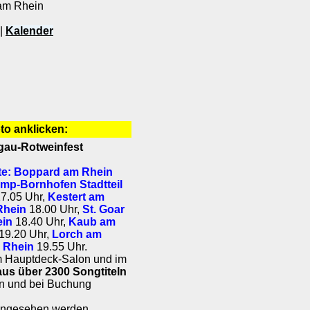
am Rhein
|
Kalender
oto anklicken:
ngau-Rotweinfest
te:
Boppard am Rhein
mp-Bornhofen Stadtteil
7.05 Uhr,
Kestert am
Rhein
18.00 Uhr,
St. Goar
ein
18.40 Uhr,
Kaub am
19.20 Uhr,
Lorch am
 Rhein
19.55 Uhr.
im Hauptdeck-Salon und im
us über 2300 Songtiteln
en und bei Buchung
angesehen werden.