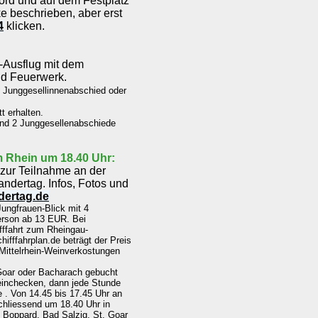
rd und auf dem Festplatz
e beschrieben, aber erst
4
klicken.
-Ausflug mit dem
nd Feuerwerk.
n Junggesellinnenabschied oder
t erhalten.
und 2 Junggesellenabschiede
m Rhein um 18.40 Uhr:
 zur Teilnahme an der
dertag. Infos, Fotos und
dertag.de
ungfrauen-Blick mit 4
erson ab 13 EUR. Bei
ifffahrt zum Rheingau-
fffahrplan.de beträgt der Preis
4 Mittelrhein-Weinverkostungen
 Goar oder Bacharach gebucht
einchecken, dann jede Stunde
. Von 14.45 bis 17.45 Uhr an
chliessend um 18.40 Uhr in
n Boppard, Bad Salzig, St. Goar