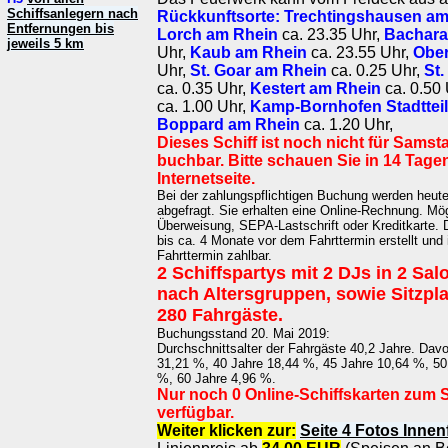
Schiffsanlegern nach
Rückkunftsorte:
Trechtingshausen am
Entfernungen bis
Lorch am Rhein
ca. 23.35 Uhr,
Bachara
jeweils 5 km
Uhr,
Kaub am Rhein
ca. 23.55 Uhr,
Ober
Uhr,
St. Goar am Rhein
ca. 0.25 Uhr,
St
ca. 0.35 Uhr,
Kestert am Rhein
ca. 0.50
ca. 1.00 Uhr,
Kamp-Bornhofen Stadttei
Boppard am Rhein
ca. 1.20 Uhr,
Dieses Schiff ist noch nicht für Samsta
buchbar. Bitte schauen Sie in 14 Tage
Internetseite.
Bei der zahlungspflichtigen Buchung werden heut
abgefragt. Sie erhalten eine Online-Rechnung. Mö
Überweisung, SEPA-Lastschrift oder Kreditkarte. 
bis ca. 4 Monate vor dem Fahrttermin erstellt und
Fahrttermin zahlbar.
2 Schiffspartys mit 2 DJs in 2 Sal
nach Altersgruppen, sowie Sitzpla
280 Fahrgäste.
Buchungsstand 20. Mai 2019:
Durchschnittsalter der Fahrgäste 40,2 Jahre. Dav
31,21 %, 40 Jahre 18,44 %, 45 Jahre 10,64 %, 50
%, 60 Jahre 4,96 %.
Nur noch 0 Online-Schiffskarten zum
verfügbar.
Weiter klicken zur:
Seite 4 Fotos Innen