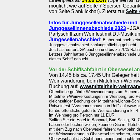
Linienpreis ab
34,00 EUR
(Speisen an Bo
möglich, wie auf Seite 7 Speisen Getränk
von Seite 5 anklickbar). Zuerst zur
Seite 
Infos für Junggesellenabschiede und
Junggesellinnenabschiede 2023
- JGA
Partyschiff zum Weinfest mit DJ-Musik u
Jungesellenabschied:
Bisher hat noch kei
Junggesellenabschied zahlungspflichtig gebucht.
Jetzt als erster JGA buchen und bis zu 70% Rabat
Letztes Jahr hatten 6 Junggesellinnenabschiede 
dieses Schiff gebucht.
Vor der Schiffsabfahrt in Oberwesel a
Von 14.45 bis ca. 17.45 Uhr Gelegenheit
Weinwanderung beim Mittelrhein-Weinwan
Buchung auf:
www.mittelrhein-weinwan
Öffentliche geführte Weinwanderung zum Sieben-J
Mittelrhein-Weinverkostungen im Weinberg, pro P
gleichzeitiger Buchung der Mittelrhein-Lichter-Sch
Rotweinfest "Assmannshausen in Rot" auf www.schi
für die öffentliche geführte Weinwanderung inkl. 
im Weinberg pro Person nur 11 EUR.
Sollten Sie ein Hotel in Boppard, Bad Salzig, St.
haben oder buchen wollen, koennen Sie im Hotel 
mit dem Zug nach Oberwesel fahren: www.bahn.de 
der Weinwanderung in Oberwesel teilnehmen, ans
Oberwesel auf das Schiff einsteigen und nachts i