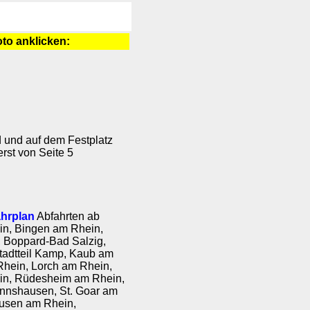
foto anklicken:
 und auf dem Festplatz
rst von Seite 5
ahrplan
Abfahrten ab
n, Bingen am Rhein,
 Boppard-Bad Salzig,
adtteil Kamp, Kaub am
Rhein, Lorch am Rhein,
in, Rüdesheim am Rhein,
nshausen, St. Goar am
ausen am Rhein,