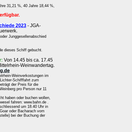
ahre 31,21 %, 40 Jahre 18,44 %,
erfügbar.
chiede 2023
- JGA-
uerwerk.
 oder Junggesellenabschied
e dieses Schiff gebucht.
r:
Von 14.45 bis ca. 17.45
ittelrhein-Weinwandertag.
ag.de
telrhein-Weinverkostungen im
Lichter-Schifffahrt zum
rägt der Preis für die
 Weinberg pro Person nur 11
cht haben oder buchen wollen,
wesel fahren: www.bahn.de .
schliessend um 18.40 Uhr in
. Goar oder Bacharach vom
stelle) bei der Buchung der