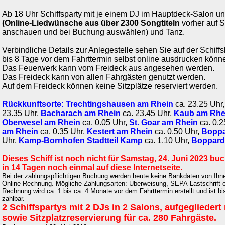
Ab 18 Uhr Schiffsparty mit je einem DJ im Hauptdeck-Salon u
(Online-Liedwünsche aus über 2300 Songtiteln
vorher auf S
anschauen und bei Buchung auswählen) und Tanz.
Verbindliche Details zur Anlegestelle sehen Sie auf der Schiffs
bis 8 Tage vor dem Fahrttermin selbst online ausdrucken könn
Das Feuerwerk kann vom Freideck aus angesehen werden.
Das Freideck kann von allen Fahrgästen genutzt werden.
Auf dem Freideck können keine Sitzplätze reserviert werden.
Rückkunftsorte:
Trechtingshausen am Rhein
ca. 23.25 Uhr
23.35 Uhr,
Bacharach am Rhein
ca. 23.45 Uhr,
Kaub am Rhe
Oberwesel am Rhein
ca. 0.05 Uhr,
St. Goar am Rhein
ca. 0.2
am Rhein
ca. 0.35 Uhr,
Kestert am Rhein
ca. 0.50 Uhr,
Boppa
Uhr,
Kamp-Bornhofen Stadtteil Kamp
ca. 1.10 Uhr,
Boppard
Dieses Schiff ist noch nicht für Samstag, 24. Juni 2023 bu
in 14 Tagen noch einmal auf diese Internetseite.
Bei der zahlungspflichtigen Buchung werden heute keine Bankdaten von Ihnen
Online-Rechnung. Mögliche Zahlungsarten: Überweisung, SEPA-Lastschrift od
Rechnung wird ca. 1 bis ca. 4 Monate vor dem Fahrttermin erstellt und ist b
zahlbar.
2 Schiffspartys mit 2 DJs in 2 Salons, aufgeglieder
sowie Sitzplatzreservierung für ca. 280 Fahrgäste.