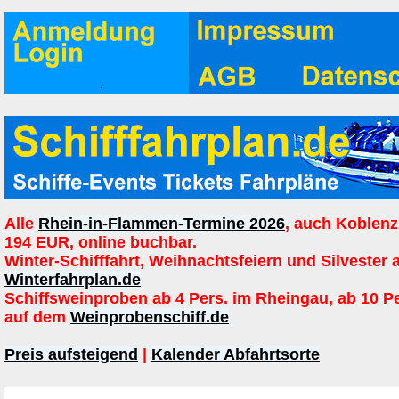
Alle
Rhein-in-Flammen-Termine 2026
, auch Koblenz
194 EUR, online buchbar.
Winter-Schifffahrt, Weihnachtsfeiern und Silvester 
Winterfahrplan.de
Schiffsweinproben ab 4 Pers. im Rheingau, ab 10 P
auf dem
Weinprobenschiff.de
Preis aufsteigend
|
Kalender Abfahrtsorte