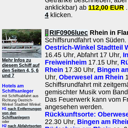
Getränke beschrieben, aber 
anklickbar) ab
112,00 EUR
.
4
klicken.
RIF0906luec
Rhein in Fl
Schiffsrundfahrt von Süden.
Oestrich-Winkel Stadtteil 
16.45 Uhr, Abfahrt 17 Uhr,
I
Mehr Infos zu
Freiweinheim
17.15 Uhr,
R
diesem Schiff auf
Rhein
17.30 Uhr,
Bingen a
den Seiten 4, 5, 6
und 7
Uhr,
Oberwesel am Rhein
1
Schiffsrundfahrt mit zeitge
Hotels am
Schiffsanleger
gemischter Musik vom Band
mit Schiffsabfahrt aus
Das Feuerwerk kann vom Fr
Richtung Oestrich-
Winkel Stadtteil Winkel:
angesehen werden.
H1
nach Entfernungen
von den
Rückkunftsorte:
Oberwese
Schiffsanlegern
22.30 Uhr,
Bingen am Rhei
oder
H2
nach Abfahrtsorten