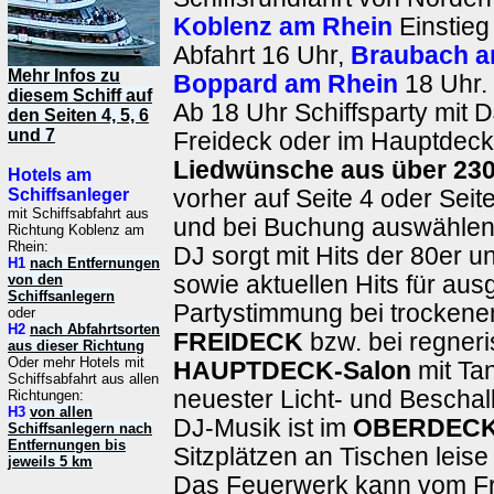
Koblenz am Rhein
Einstieg
Abfahrt 16 Uhr,
Braubach a
Mehr Infos zu
Boppard am Rhein
18 Uhr.
diesem Schiff auf
Ab 18 Uhr Schiffsparty mit 
den Seiten 4, 5, 6
und 7
Freideck oder im Hauptdec
Liedwünsche aus über 230
Hotels am
Schiffsanleger
vorher auf Seite 4 oder Sei
mit Schiffsabfahrt aus
und bei Buchung auswählen)
Richtung Koblenz am
Rhein:
DJ sorgt mit Hits der 80er u
H1
nach Entfernungen
von den
sowie aktuellen Hits für au
Schiffsanlegern
Partystimmung bei trockene
oder
H2
nach Abfahrtsorten
FREIDECK
bzw. bei regner
aus dieser Richtung
Oder mehr Hotels mit
HAUPTDECK-Salon
mit Tan
Schiffsabfahrt aus allen
neuester Licht- und Beschal
Richtungen:
H3
von allen
DJ-Musik ist im
OBERDECK
Schiffsanlegern nach
Entfernungen bis
Sitzplätzen an Tischen leise
jeweils 5 km
Das Feuerwerk kann vom Fr