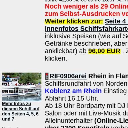
Noch weniger als 29 Onlin
zum Selbst-Ausdrucken ve
Weiter klicken zur:
Seite 4
Innenfotos Schiffsfahrkart
inklusive Speisen (wie auf S
Getränke beschrieben, aber 
anklickbar) ab
96,00 EUR
. 
klicken.
RIF0906arei
Rhein in Fla
Schiffsrundfahrt von Norden
Koblenz am Rhein
Einstieg
Abfahrt 16.15 Uhr.
Mehr Infos zu
Ab 18 Uhr Bordparty mit DJ
diesem Schiff auf
Salon oder mit Live-Musik d
den Seiten 4, 5, 6
und 7
Alleinunterhalter
(Online-L