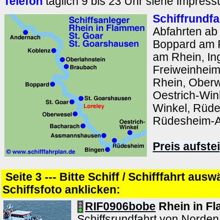
Telefon
täglich 9 bis 23 Uhr siehe Impres
Schiffrundfa
Abfahrten ab
Boppard am 
am Rhein, In
Freiweinheim
Rhein, Oberw
Oestrich-Wink
Winkel, Rüd
Rüdesheim-
Preis aufste
Seite 3 --- Bitte Schiff / Schifffahrt aus
Schiffsfoto anklicken:
RIF0906bobe
Rhein in Fl
Schiffsrundfahrt von Norden