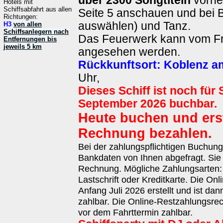
über 2300 Songtiteln
vorher
Hotels mit
Schiffsabfahrt aus allen
Seite 5 anschauen und bei
Richtungen:
auswählen) und Tanz.
H3
von allen
Schiffsanlegern nach
Das Feuerwerk kann vom Fr
Entfernungen bis
jeweils 5 km
angesehen werden.
Rückkunftsort:
Koblenz a
Uhr,
Dieses Schiff ist noch für
September 2026 buchbar.
Heute buchen und erst
Rechnung bezahlen.
Bei der zahlungspflichtigen Buchun
Bankdaten von Ihnen abgefragt. Sie 
Rechnung. Mögliche Zahlungsarten
Lastschrift oder Kreditkarte. Die On
Anfang Juli 2026 erstellt und ist da
zahlbar. Die Online-Restzahlungsrec
vor dem Fahrttermin zahlbar.