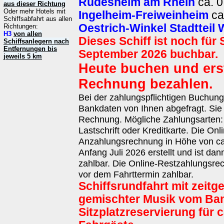
Rüdesheim am Rhein
ca. 0
aus dieser Richtung
Oder mehr Hotels mit
Ingelheim-Freiweinheim
ca
Schiffsabfahrt aus allen
Oestrich-Winkel Stadtteil 
Richtungen:
H3
von allen
Dieses Schiff ist noch für
Schiffsanlegern nach
Entfernungen bis
September 2026 buchbar.
jeweils 5 km
Heute buchen und erst
Rechnung bezahlen.
Bei der zahlungspflichtigen Buchun
Bankdaten von Ihnen abgefragt. Sie 
Rechnung. Mögliche Zahlungsarten
Lastschrift oder Kreditkarte. Die Onl
Anzahlungsrechnung in Höhe von ca.
Anfang Juli 2026 erstellt und ist da
zahlbar. Die Online-Restzahlungsrec
vor dem Fahrttermin zahlbar.
Schiffsrundfahrt mit zeit
gemischter Musik vom Ba
Sitzplatzreservierung für c