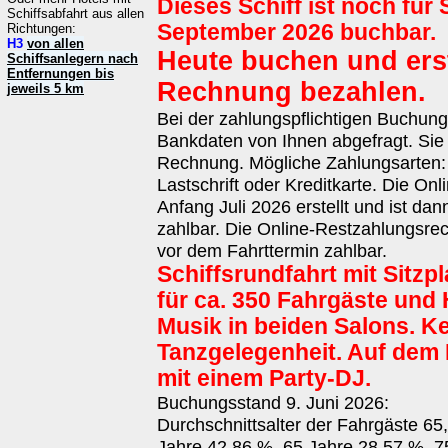
Dieses Schiff ist noch für
Schiffsabfahrt aus allen
September 2026 buchbar.
Richtungen:
H3
von allen
Heute buchen und erst
Schiffsanlegern nach
Entfernungen bis
Rechnung bezahlen.
jeweils 5 km
Bei der zahlungspflichtigen Buchun
Bankdaten von Ihnen abgefragt. Sie 
Rechnung. Mögliche Zahlungsarten
Lastschrift oder Kreditkarte. Die On
Anfang Juli 2026 erstellt und ist da
zahlbar. Die Online-Restzahlungsrec
vor dem Fahrttermin zahlbar.
Schiffsrundfahrt mit Sitzp
für ca. 350 Fahrgäste und 
Musik in beiden Salons. K
Tanzgelegenheit. Auf dem
mit einem Party-DJ.
Buchungsstand 9. Juni 2026:
Durchschnittsalter der Fahrgäste 65
Jahre 42,86 %, 65 Jahre 28,57 %, 7