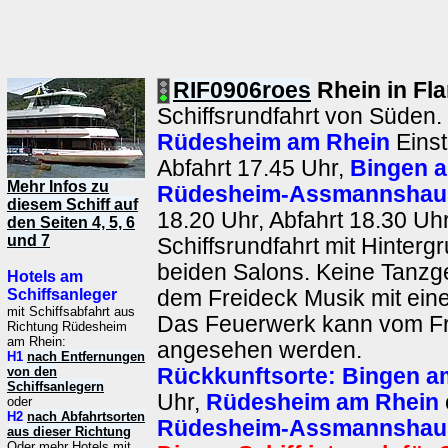
RIF0906roes
Rhein in Fl
Schiffsrundfahrt von Süden.
Rüdesheim am Rhein
Einst
Abfahrt 17.45 Uhr,
Bingen 
Mehr Infos zu
Rüdesheim-Assmannshau
diesem Schiff auf
18.20 Uhr, Abfahrt 18.30 Uhr
den Seiten 4, 5, 6
und 7
Schiffsrundfahrt mit Hinterg
beiden Salons. Keine Tanzge
Hotels am
Schiffsanleger
dem Freideck Musik mit ein
mit Schiffsabfahrt aus
Das Feuerwerk kann vom Fr
Richtung Rüdesheim
am Rhein:
angesehen werden.
H1
nach Entfernungen
von den
Rückkunftsorte:
Bingen a
Schiffsanlegern
Uhr,
Rüdesheim am Rhein
oder
H2
nach Abfahrtsorten
Rüdesheim-Assmannshau
aus dieser Richtung
Oder mehr Hotels mit