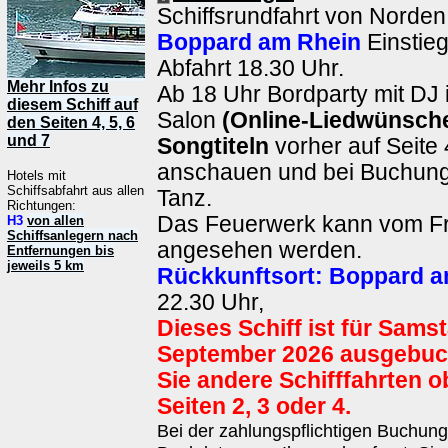
Schiffsrundfahrt von Norden
Boppard am Rhein
Einstieg
Abfahrt 18.30 Uhr.
Mehr Infos zu
Ab 18 Uhr Bordparty mit DJ
diesem Schiff auf
Salon
(Online-Liedwünsch
den Seiten 4, 5, 6
und 7
Songtiteln
vorher auf Seite 
anschauen und bei Buchun
Hotels mit
Schiffsabfahrt aus allen
Tanz.
Richtungen:
Das Feuerwerk kann vom Fr
H3
von allen
Schiffsanlegern nach
angesehen werden.
Entfernungen bis
jeweils 5 km
Rückkunftsort:
Boppard a
22.30 Uhr,
Dieses Schiff ist für Samst
September 2026 ausgebuch
Sie andere Schifffahrten o
Seiten 2, 3 oder 4.
Bei der zahlungspflichtigen Buchun