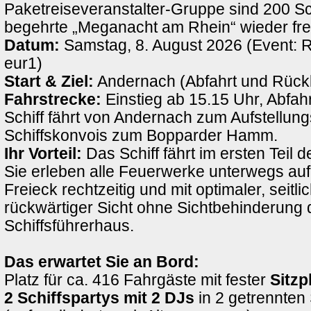
Paketreiseveranstalter-Gruppe sind 200 Sch
begehrte „Meganacht am Rhein“ wieder fre
Datum:
Samstag, 8. August 2026 (Event: 
eur1)
Start & Ziel:
Andernach (Abfahrt und Rück
Fahrstrecke:
Einstieg ab 15.15 Uhr, Abfah
Schiff fährt von Andernach zum Aufstellung
Schiffskonvois zum Bopparder Hamm.
Ihr Vorteil:
Das Schiff fährt im ersten Teil d
Sie erleben alle Feuerwerke unterwegs au
Freieck rechtzeitig und mit optimaler, seitli
rückwärtiger Sicht ohne Sichtbehinderung 
Schiffsführerhaus.
Das erwartet Sie an Bord:
Platz für ca. 416 Fahrgäste mit fester
Sitzp
2 Schiffspartys mit 2 DJs
in 2 getrennten