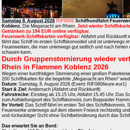
Samstag 8. August 2026
RIF0806
Schiffrundfahrt Feuerwe
Koblenz.
Die Meganacht am Rhein.
Jetzt wieder Schiffskart
Getränken zu 194 EUR online verfügbar.
Feuerwerk-Schiffskarten verfügbar:
Abfahrt und Rückkunft 
fährt das Schiff im ersten Schiffskonvoiteil und ist unterwegs i
Feuerwerken, die man unterwegs gut seitlich und nach hinten
schauen kann.
Durch Gruppenstornierung wieder ver
Rhein in Flammen Koblenz 2026
Wegen einer kurzfristigen Stornierung einer großen Paketreis
200 Schiffskarten für die begehrte „Meganacht am Rhein“ wied
Datum:
Samstag, 8. August 2026 (Event: RIF0806eure-eur1)
Start & Ziel:
Andernach (Abfahrt und Rückkunft)
Fahrstrecke:
Einstieg ab 15.15 Uhr, Abfahrt 15.45 Uhr. Das Sc
zum Aufstellungsort des Schiffskonvois zum Bopparder Hamm
Ihr Vorteil:
Das Schiff fährt im ersten Teil des Schiffskonvois. S
Feuerwerke unterwegs auf dem oberen Freieck rechtzeitig und m
und rückwärtiger Sicht ohne Sichtbehinderung durch das Schif
Das erwartet Sie an Bord: