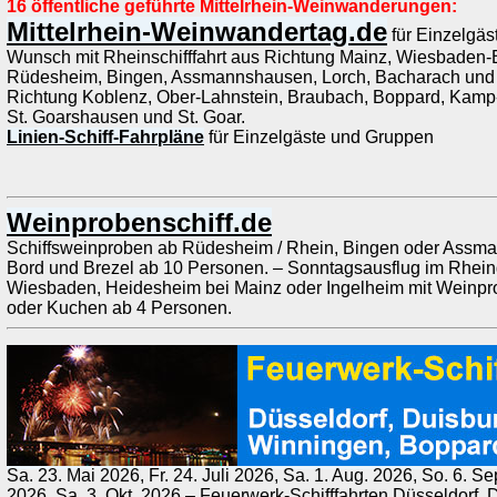
16 öffentliche geführte Mittelrhein-Weinwanderungen:
Mittelrhein-Weinwandertag.de
für Einzelgäs
Wunsch mit Rheinschifffahrt aus Richtung Mainz, Wiesbaden-Bie
Rüdesheim, Bingen, Assmannshausen, Lorch, Bacharach und
Richtung Koblenz, Ober-Lahnstein, Braubach, Boppard, Kamp
St. Goarshausen und St. Goar.
Linien-Schiff-Fahrpläne
für Einzelgäste und Gruppen
Weinprobenschiff.de
Schiffsweinproben ab Rüdesheim / Rhein, Bingen oder Assm
Bord und Brezel ab 10 Personen. – Sonntagsausflug im Rheing
Wiesbaden, Heidesheim bei Mainz oder Ingelheim mit Weinpro
oder Kuchen ab 4 Personen.
Sa. 23. Mai 2026, Fr. 24. Juli 2026, Sa. 1. Aug. 2026, So. 6. Se
2026, Sa. 3. Okt. 2026 – Feuerwerk-Schifffahrten Düsseldorf,