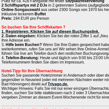
Platz für ca. 416 Fahrgäste mit fester
Sitzplatzreservierung
2 Schiffspartys mit 2 DJs
in 2 getrennten Salons (aufgegliede
Online-Songauswahl
aus ueber 2300 Songs von 1970 bis he
Inklusive leckerem
Buffet
Preis:
194 EUR pro Person
So buchen Sie Ihre Schiffskarten ?
1. Registrieren: Klicken Sie auf diesen Buchungslink.
2. Daten eingeben:
Klicken Sie bei der roten Ziffer 1 auf „Ne
Ihre Adresse ein.
3.
Hilfe beim Buchen?
Wenn Sie Ihre Daten gespeichert habe
weiterkommen, rufen Sie uns an! Wir sehen Ihre Online-Anme
führen Sie live am Telefon durch den restlichen Buchungsvorg
4.
Telefon-Beratung:
Heute und täglich von 9:00 bis 23:00 Uhr
Telefonnummern finden Sie oben im Impressum.
Hotel-Tipp für Ihre Übernachtung
Suchen Sie passende Hotelzimmer in Andernach oder über die
gegenüber in Neuwied (oder mit mehreren Nächsten weiter nör
Bad Hönningen) direkt auf
Trivago.de.
Wichtiger Hinweis: Falls Sie mit nur einer einzigen Übernachtu
finden, suchen Sie bitte stattdessen nach 2 oder 3 Übernachtu
vergeben Zimmer an diesem Event-Wochenende nicht für eine