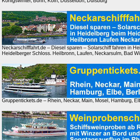
Königswinter, Bonn, Köln, Düsseldorf, Duisburg
Neckarschifffahrt.de – Diesel sparen – Solarschiff fahren in H
Heidelberger Schloss. Heilbronn, Laufen, Neckarsulm, Bad W
Gruppentickets.de – Rhein, Neckar, Main, Mosel, Hamburg, Elb