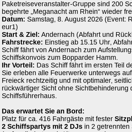
Paketreiseveranstalter-Gruppe sind 200 Sch
begehrte „Meganacht am Rhein“ wieder fre
Datum:
Samstag, 8. August 2026 (Event: 
eur1)
Start & Ziel:
Andernach (Abfahrt und Rück
Fahrstrecke:
Einstieg ab 15.15 Uhr, Abfah
Schiff fährt von Andernach zum Aufstellung
Schiffskonvois zum Bopparder Hamm.
Ihr Vorteil:
Das Schiff fährt im ersten Teil d
Sie erleben alle Feuerwerke unterwegs au
Freieck rechtzeitig und mit optimaler, seitli
rückwärtiger Sicht ohne Sichtbehinderung 
Schiffsführerhaus.
Das erwartet Sie an Bord:
Platz für ca. 416 Fahrgäste mit fester
Sitzp
2 Schiffspartys mit 2 DJs
in 2 getrennten