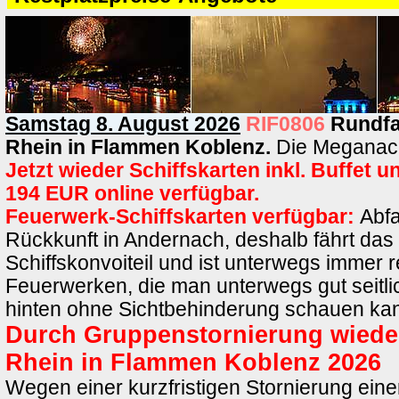
Samstag 8. August 2026
RIF0806
Rundfa
Rhein in Flammen Koblenz.
Die Meganach
Jetzt wieder Schiffskarten inkl. Buffet 
194 EUR online verfügbar.
Feuerwerk-Schiffskarten verfügbar:
Abfa
Rückkunft in Andernach, deshalb fährt das 
Schiffskonvoiteil und ist unterwegs immer r
Feuerwerken, die man unterwegs gut seitl
hinten ohne Sichtbehinderung schauen ka
Durch Gruppenstornierung wieder
Rhein in Flammen Koblenz 2026
Wegen einer kurzfristigen Stornierung ein