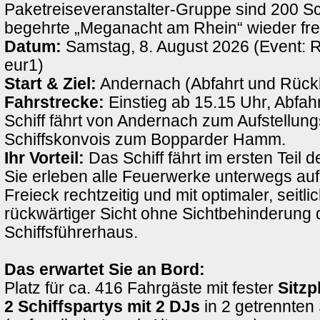
Paketreiseveranstalter-Gruppe sind 200 Sch
begehrte „Meganacht am Rhein“ wieder fre
Datum:
Samstag, 8. August 2026 (Event: 
eur1)
Start & Ziel:
Andernach (Abfahrt und Rück
Fahrstrecke:
Einstieg ab 15.15 Uhr, Abfah
Schiff fährt von Andernach zum Aufstellung
Schiffskonvois zum Bopparder Hamm.
Ihr Vorteil:
Das Schiff fährt im ersten Teil d
Sie erleben alle Feuerwerke unterwegs au
Freieck rechtzeitig und mit optimaler, seitli
rückwärtiger Sicht ohne Sichtbehinderung 
Schiffsführerhaus.
Das erwartet Sie an Bord:
Platz für ca. 416 Fahrgäste mit fester
Sitzp
2 Schiffspartys mit 2 DJs
in 2 getrennten