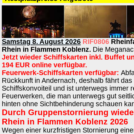
Samstag 8. August 2026
RIF0806
Rheinf
Rhein in Flammen Koblenz.
Die Meganach
Jetzt wieder Schiffskarten inkl. Buffet 
194 EUR online verfügbar.
Feuerwerk-Schiffskarten verfügbar:
Abfa
Rückkunft in Andernach, deshalb fährt das 
Schiffskonvoiteil und ist unterwegs immer r
Feuerwerken, die man unterwegs gut seitl
hinten ohne Sichtbehinderung schauen ka
Durch Gruppenstornierung wieder
Rhein in Flammen Koblenz 2026
Wegen einer kurzfristigen Stornierung ein