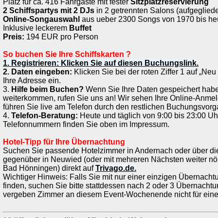
Platz für ca. 416 Fahrgäste mit fester
Sitzplatzreservierung
2 Schiffspartys mit 2 DJs
in 2 getrennten Salons (aufgegliede
Online-Songauswahl
aus ueber 2300 Songs von 1970 bis he
Inklusive leckerem
Buffet
Preis:
194 EUR pro Person
So buchen Sie Ihre Schiffskarten ?
1. Registrieren: Klicken Sie auf diesen Buchungslink.
2. Daten eingeben:
Klicken Sie bei der roten Ziffer 1 auf „Ne
Ihre Adresse ein.
3.
Hilfe beim Buchen?
Wenn Sie Ihre Daten gespeichert habe
weiterkommen, rufen Sie uns an! Wir sehen Ihre Online-Anme
führen Sie live am Telefon durch den restlichen Buchungsvorg
4.
Telefon-Beratung:
Heute und täglich von 9:00 bis 23:00 Uhr
Telefonnummern finden Sie oben im Impressum.
Hotel-Tipp für Ihre Übernachtung
Suchen Sie passende Hotelzimmer in Andernach oder über die
gegenüber in Neuwied (oder mit mehreren Nächsten weiter nör
Bad Hönningen) direkt auf
Trivago.de.
Wichtiger Hinweis: Falls Sie mit nur einer einzigen Übernachtu
finden, suchen Sie bitte stattdessen nach 2 oder 3 Übernachtu
vergeben Zimmer an diesem Event-Wochenende nicht für eine