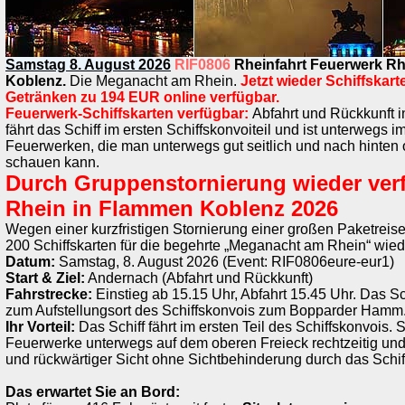
Samstag 8. August 2026
RIF0806
Rheinfahrt Feuerwerk R
Koblenz.
Die Meganacht am Rhein.
Jetzt wieder Schiffskart
Getränken zu 194 EUR online verfügbar.
Feuerwerk-Schiffskarten verfügbar:
Abfahrt und Rückkunft 
fährt das Schiff im ersten Schiffskonvoiteil und ist unterwegs i
Feuerwerken, die man unterwegs gut seitlich und nach hinten
schauen kann.
Durch Gruppenstornierung wieder ver
Rhein in Flammen Koblenz 2026
Wegen einer kurzfristigen Stornierung einer großen Paketreis
200 Schiffskarten für die begehrte „Meganacht am Rhein“ wied
Datum:
Samstag, 8. August 2026 (Event: RIF0806eure-eur1)
Start & Ziel:
Andernach (Abfahrt und Rückkunft)
Fahrstrecke:
Einstieg ab 15.15 Uhr, Abfahrt 15.45 Uhr. Das Sc
zum Aufstellungsort des Schiffskonvois zum Bopparder Hamm
Ihr Vorteil:
Das Schiff fährt im ersten Teil des Schiffskonvois. S
Feuerwerke unterwegs auf dem oberen Freieck rechtzeitig und m
und rückwärtiger Sicht ohne Sichtbehinderung durch das Schif
Das erwartet Sie an Bord: