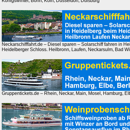
Königswinter, Bonn, Köln, Düsseldorf, Duisburg
Neckarschifffahrt.de – Diesel sparen – Solarschiff fahren in H
Heidelberger Schloss. Heilbronn, Laufen, Neckarsulm, Bad W
Gruppentickets.de – Rhein, Neckar, Main, Mosel, Hamburg, Elb