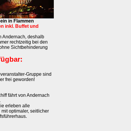
hein in Flammen
en inkl. Buffet und
in Andernach, deshalb
mmer rechtzeitig bei den
 ohne Sichtbehinderung
fügbar:
everanstalter-Gruppe sind
er frei geworden!
hiff fährt von Andernach
.
ie erleben alle
it optimaler, seitlicher
fsführerhaus.