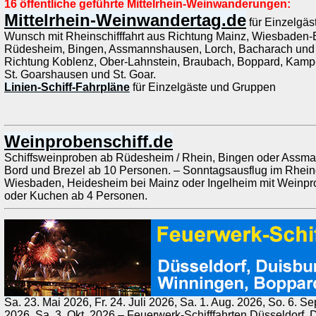
16 öffentliche geführte Mittelrhein-Weinwanderungen:
Mittelrhein-Weinwandertag.de
für Einzelgäs
Wunsch mit Rheinschifffahrt aus Richtung Mainz, Wiesbaden-Bie
Rüdesheim, Bingen, Assmannshausen, Lorch, Bacharach und
Richtung Koblenz, Ober-Lahnstein, Braubach, Boppard, Kamp
St. Goarshausen und St. Goar.
Linien-Schiff-Fahrpläne
für Einzelgäste und Gruppen
Weinprobenschiff.de
Schiffsweinproben ab Rüdesheim / Rhein, Bingen oder Assm
Bord und Brezel ab 10 Personen. – Sonntagsausflug im Rheing
Wiesbaden, Heidesheim bei Mainz oder Ingelheim mit Weinpro
oder Kuchen ab 4 Personen.
Sa. 23. Mai 2026, Fr. 24. Juli 2026, Sa. 1. Aug. 2026, So. 6. Se
2026, Sa. 3. Okt. 2026 – Feuerwerk-Schifffahrten Düsseldorf,