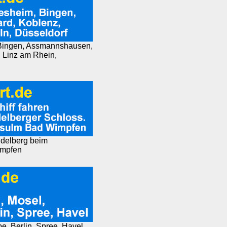
, Bingen, Assmannshausen,
 Linz am Rhein,
eidelberg beim
impfen
e, Berlin, Spree, Havel