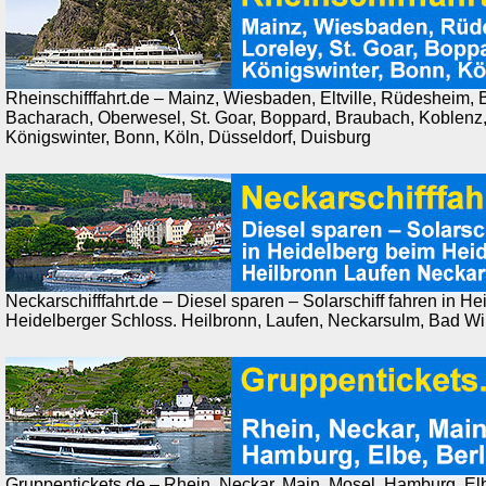
Rheinschifffahrt.de – Mainz, Wiesbaden, Eltville, Rüdesheim
Bacharach, Oberwesel, St. Goar, Boppard, Braubach, Koblenz,
Königswinter, Bonn, Köln, Düsseldorf, Duisburg
Neckarschifffahrt.de – Diesel sparen – Solarschiff fahren in H
Heidelberger Schloss. Heilbronn, Laufen, Neckarsulm, Bad W
Gruppentickets.de – Rhein, Neckar, Main, Mosel, Hamburg, Elb