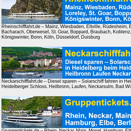
Rheinschifffahrt.de – Mainz, Wiesbaden, Eltville, Rüdesheim
Bacharach, Oberwesel, St. Goar, Boppard, Braubach, Koblenz,
Königswinter, Bonn, Köln, Düsseldorf, Duisburg
Neckarschifffahrt.de – Diesel sparen – Solarschiff fahren in H
Heidelberger Schloss. Heilbronn, Laufen, Neckarsulm, Bad W
Gruppentickets.de – Rhein, Neckar, Main, Mosel, Hamburg, Elb