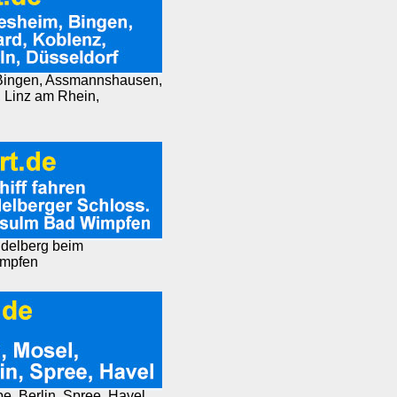
, Bingen, Assmannshausen,
 Linz am Rhein,
eidelberg beim
impfen
e, Berlin, Spree, Havel