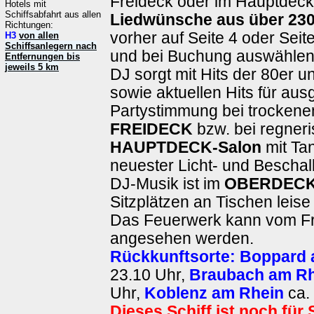
Freideck oder im Hauptdec
Hotels mit
Schiffsabfahrt aus allen
Liedwünsche aus über 230
Richtungen:
vorher auf Seite 4 oder Sei
H3
von allen
Schiffsanlegern nach
und bei Buchung auswählen)
Entfernungen bis
jeweils 5 km
DJ sorgt mit Hits der 80er u
sowie aktuellen Hits für au
Partystimmung bei trockene
FREIDECK
bzw. bei regner
HAUPTDECK-Salon
mit Tan
neuester Licht- und Beschal
DJ-Musik ist im
OBERDECK
Sitzplätzen an Tischen leise
Das Feuerwerk kann vom Fr
angesehen werden.
Rückkunftsorte:
Boppard 
23.10 Uhr,
Braubach am Rh
Uhr,
Koblenz am Rhein
ca. 
Dieses Schiff ist noch für