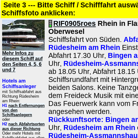
Seite 3 --- Bitte Schiff / Schifffahrt aus
Schiffsfoto anklicken:
RIF0905roes
Rhein in F
Oberwesel
Schiffsfahrt von Süden.
Abfa
Rüdesheim am Rhein
Einst
Mehr Infos zu
Abfahrt 17.30 Uhr,
Bingen 
diesem Schiff auf
Uhr,
Rüdesheim-Assmann
den Seiten 4, 5, 6
und 7
ab 18.05 Uhr, Abfahrt 18.15 
Schiffsrundfahrt mit Hinterg
Hotels am
Schiffsanleger
beiden Salons. Keine Tanzge
mit Schiffsabfahrt aus
dem Freideck Musik mit ein
Richtung Rüdesheim
am Rhein:
Das Feuerwerk kann vom Fr
H1
nach Entfernungen
von den
angesehen werden.
Schiffsanlegern
Rückkunftsorte:
Bingen a
oder
H2
nach Abfahrtsorten
Uhr,
Rüdesheim am Rhein
aus dieser Richtung
Oder mehr Hotels mit
Rüdesheim-Assmannshau
Schiffsabfahrt aus allen