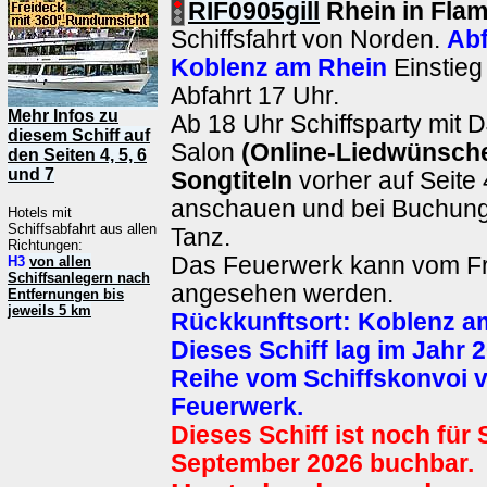
RIF0905gill
Rhein in Fla
Schiffsfahrt von Norden.
Abf
Koblenz am Rhein
Einstieg
Abfahrt 17 Uhr.
Mehr Infos zu
Ab 18 Uhr Schiffsparty mit 
diesem Schiff auf
Salon
(Online-Liedwünsch
den Seiten 4, 5, 6
und 7
Songtiteln
vorher auf Seite 
anschauen und bei Buchun
Hotels mit
Schiffsabfahrt aus allen
Tanz.
Richtungen:
Das Feuerwerk kann vom Fr
H3
von allen
Schiffsanlegern nach
angesehen werden.
Entfernungen bis
jeweils 5 km
Rückkunftsort:
Koblenz a
Dieses Schiff lag im Jahr 2
Reihe vom Schiffskonvoi 
Feuerwerk.
Dieses Schiff ist noch für
September 2026 buchbar.