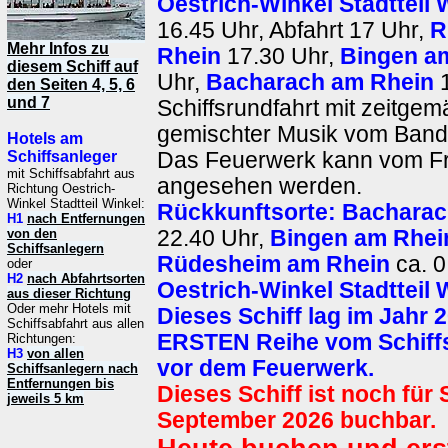
Oestrich-Winkel Stadtteil 
16.45 Uhr, Abfahrt 17 Uhr,
R
Mehr Infos zu
Rhein
17.30 Uhr,
Bingen a
diesem Schiff auf
Uhr,
Bacharach am Rhein
1
den Seiten 4, 5, 6
und 7
Schiffsrundfahrt mit zeitge
gemischter Musik vom Band
Hotels am
Schiffsanleger
Das Feuerwerk kann vom Fr
mit Schiffsabfahrt aus
angesehen werden.
Richtung Oestrich-
Winkel Stadtteil Winkel:
Rückkunftsorte:
Bacharac
H1
nach Entfernungen
von den
22.40 Uhr,
Bingen am Rhei
Schiffsanlegern
Rüdesheim am Rhein
ca. 0
oder
H2
nach Abfahrtsorten
Oestrich-Winkel Stadtteil 
aus dieser Richtung
Oder mehr Hotels mit
Dieses Schiff lag im Jahr 2
Schiffsabfahrt aus allen
ERSTEN Reihe vom Schiffs
Richtungen:
H3
von allen
vor dem Feuerwerk.
Schiffsanlegern nach
Entfernungen bis
Dieses Schiff ist noch für
jeweils 5 km
September 2026 buchbar.