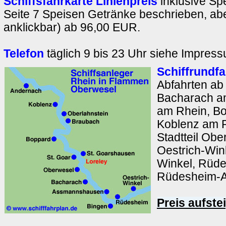
Schiffsfahrkarte Linienpreis
inklusive Sp
Seite 7 Speisen Getränke beschrieben, abe
anklickbar) ab 96,00 EUR.
Telefon
täglich 9 bis 23 Uhr siehe Impres
Schiffrundfa
Abfahrten ab
Bacharach a
am Rhein, B
Koblenz am R
Stadtteil Obe
Oestrich-Wink
Winkel, Rüd
Rüdesheim-
Preis aufste