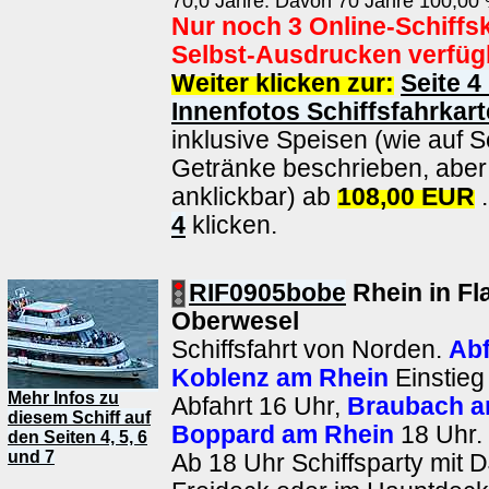
70,0 Jahre. Davon 70 Jahre 100,00 
Nur noch 3 Online-Schiffs
Selbst-Ausdrucken verfüg
Weiter klicken zur:
Seite 4
Innenfotos Schiffsfahrkart
inklusive Speisen (wie auf S
Getränke beschrieben, aber 
anklickbar) ab
108,00 EUR
.
4
klicken.
RIF0905bobe
Rhein in F
Oberwesel
Schiffsfahrt von Norden.
Abf
Koblenz am Rhein
Einstieg
Mehr Infos zu
Abfahrt 16 Uhr,
Braubach a
diesem Schiff auf
Boppard am Rhein
18 Uhr.
den Seiten 4, 5, 6
und 7
Ab 18 Uhr Schiffsparty mit 