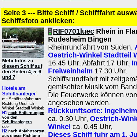
Seite 3 --- Bitte Schiff / Schifffahrt aus
Schiffsfoto anklicken:
RIF0701luec
Rhein in Fl
Rüdesheim Bingen
Rheinrundfahrt von Süden.
Oestrich-Winkel Stadtteil 
Mehr Infos zu
16.45 Uhr, Abfahrt 17 Uhr,
I
diesem Schiff auf
Freiweinheim
17.30 Uhr.
den Seiten 4, 5, 6
und 7
Schiffsrundfahrt mit zeitge
gemischter Musik vom Band
Hotels am
Schiffsanleger
Die Feuerwerke können vom
mit Schiffsabfahrt aus
angesehen werden.
Richtung Oestrich-
Winkel Stadtteil Winkel:
Rückkunftsorte:
Ingelhei
H1
nach Entfernungen
von den
ca. 0.30 Uhr,
Oestrich-Winke
Schiffsanlegern
Winkel
ca. 0.45 Uhr,
oder
H2
nach Abfahrtsorten
Dieses Schiff fuhr am 1. Ju
aus dieser Richtung