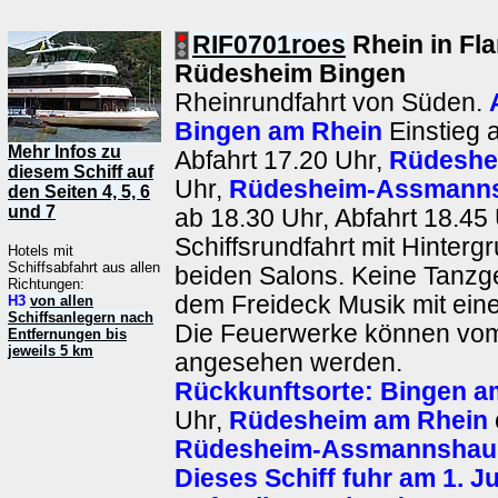
RIF0701roes
Rhein in F
Rüdesheim Bingen
Rheinrundfahrt von Süden.
Bingen am Rhein
Einstieg 
Mehr Infos zu
Abfahrt 17.20 Uhr,
Rüdeshe
diesem Schiff auf
Uhr,
Rüdesheim-Assmann
den Seiten 4, 5, 6
und 7
ab 18.30 Uhr, Abfahrt 18.45 
Schiffsrundfahrt mit Hinterg
Hotels mit
Schiffsabfahrt aus allen
beiden Salons. Keine Tanzge
Richtungen:
dem Freideck Musik mit ein
H3
von allen
Schiffsanlegern nach
Die Feuerwerke können vom
Entfernungen bis
jeweils 5 km
angesehen werden.
Rückkunftsorte:
Bingen a
Uhr,
Rüdesheim am Rhein
Rüdesheim-Assmannshau
Dieses Schiff fuhr am 1. Ju