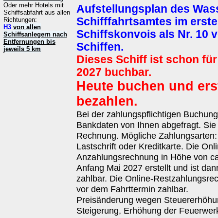
Oder mehr Hotels mit
Aufstellungsplan des Was
Schiffsabfahrt aus allen
Schifffahrtsamtes im erste
Richtungen:
H3
von allen
Schiffskonvois als Nr. 10 
Schiffsanlegern nach
Entfernungen bis
Schiffen.
jeweils 5 km
Dieses Schiff ist schon für
2027 buchbar.
Heute buchen und ers
bezahlen.
Bei der zahlungspflichtigen Buchun
Bankdaten von Ihnen abgefragt. Sie 
Rechnung. Mögliche Zahlungsarten
Lastschrift oder Kreditkarte. Die Onl
Anzahlungsrechnung in Höhe von ca.
Anfang Mai 2027 erstellt und ist da
zahlbar. Die Online-Restzahlungsrec
vor dem Fahrttermin zahlbar.
Preisänderung wegen Steuererhöhun
Steigerung, Erhöhung der Feuerwer