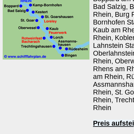
Bad Salzig, 
Rhein, Burg 
Bornhofen St
Kaub am Rhei
Rhein, Koble
Lahnstein Sta
Oberlahnstei
Rhein, Oberw
Rhens am Rh
am Rhein, R
Assmannshau
Rhein, St. G
Rhein, Trech
Rhein
Preis aufste