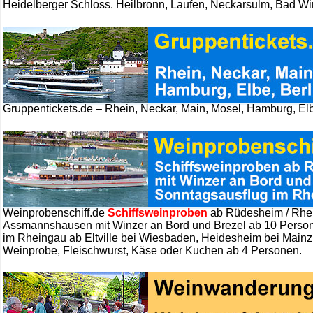
Heidelberger Schloss. Heilbronn, Laufen, Neckarsulm, Bad W
Gruppentickets.de – Rhein, Neckar, Main, Mosel, Hamburg, Elb
Weinprobenschiff.de
Schiffsweinproben
ab Rüdesheim / Rhei
Assmannshausen mit Winzer an Bord und Brezel ab 10 Perso
im Rheingau ab Eltville bei Wiesbaden, Heidesheim bei Mainz
Weinprobe, Fleischwurst, Käse oder Kuchen ab 4 Personen.