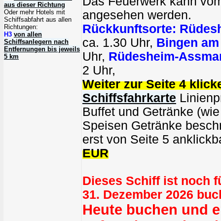
Das Feuerwerk kann vom
aus dieser Richtung
Oder mehr Hotels mit
angesehen werden.
Schiffsabfahrt aus allen
Rückkunftsorte:
Rüdes
Richtungen:
H3
von allen
ca. 1.30 Uhr,
Bingen am
Schiffsanlegern nach
Entfernungen bis jeweils
Uhr,
Rüdesheim-Assma
5 km
2 Uhr,
Weiter zur Seite 4 klick
Schiffsfahrkarte
Linienpr
Buffet und Getränke (wie
Speisen Getränke beschr
erst von Seite 5 anklickb
EUR
Dieses Schiff ist noch 
31. Dezember 2026 buc
Heute buchen und er