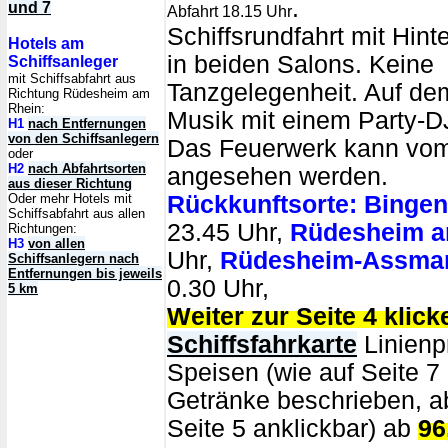
.
und 7
Abfahrt 18.15 Uhr
Schiffsrundfahrt mit Hin
Hotels am
in beiden Salons. Keine
Schiffsanleger
mit Schiffsabfahrt aus
Tanzgelegenheit. Auf de
Richtung Rüdesheim am
Rhein:
Musik mit einem Party-D
H1
nach Entfernungen
von den Schiffsanlegern
Das Feuerwerk kann vom
oder
H2
nach Abfahrtsorten
angesehen werden.
aus dieser Richtung
Oder mehr Hotels mit
Rückkunftsorte:
Bingen
Schiffsabfahrt aus allen
23.45 Uhr,
Rüdesheim a
Richtungen:
H3
von allen
Uhr,
Rüdesheim-Assma
Schiffsanlegern nach
Entfernungen bis jeweils
0.30 Uhr,
5 km
Weiter zur Seite 4 klick
Schiffsfahrkarte
Linienpr
Speisen (wie auf Seite 7
Getränke beschrieben, ab
Seite 5 anklickbar) ab
96