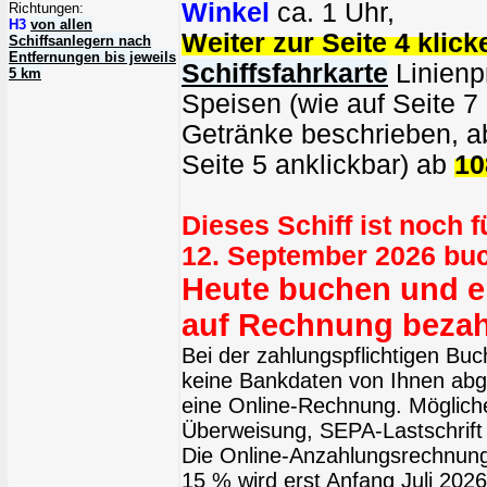
Winkel
ca. 1 Uhr,
Richtungen:
H3
von allen
Weiter zur Seite 4 klick
Schiffsanlegern nach
Entfernungen bis jeweils
Schiffsfahrkarte
Linienpr
5 km
Speisen (wie auf Seite 7
Getränke beschrieben, ab
Seite 5 anklickbar) ab
10
Dieses Schiff ist noch 
12. September 2026 bu
Heute buchen und er
auf Rechnung bezah
Bei der zahlungspflichtigen Bu
keine Bankdaten von Ihnen abge
eine Online-Rechnung. Möglich
Überweisung, SEPA-Lastschrift 
Die Online-Anzahlungsrechnung
15 % wird erst Anfang Juli 2026 