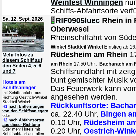
Weinfest Winningen
nur
Schiffs-Abfahrtsorte verf
Sa, 12. Sept. 2026
RIF0905luec
Rhein in
Oberwesel
Rheinschiffahrt von Süd
Winkel Stadtteil Winkel
Einstieg ab 16.
Rüdesheim am Rhein
17
Mehr Infos zu
diesem Schiff auf
,
am Rhein
17.50 Uhr
Bacharach am 
den Seiten 4, 5, 6
Schiffsrundfahrt mit zei
und 7
bunt gemischter Musik 
Hotels am
Das Feuerwerk kann vom
Schiffsanleger
mit Schiffsabfahrt aus
angesehen werden.
Richtung Oestrich-Winkel
Stadtteil Winkel:
Rückkunftsorte:
Bachar
H1
nach Entfernungen
von den Schiffsanlegern
ca. 22.40 Uhr,
Bingen a
oder
H2
nach Abfahrtsorten
0.10 Uhr,
Rüdesheim am
aus dieser Richtung
Oder mehr Hotels mit
0.20 Uhr,
Oestrich-Winke
Schiffsabfahrt aus allen