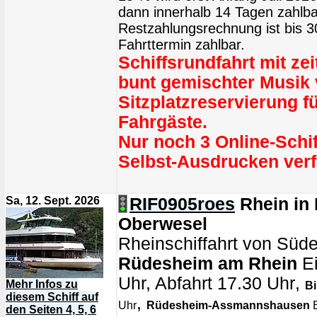
dann innerhalb 14 Tagen zahlba
Restzahlungsrechnung ist bis 
Fahrttermin zahlbar.
Schiffsrundfahrt mit z
bunt gemischter Musik
Sitzplatzreservierung fü
Fahrgäste.
Nur noch 3 Online-Schi
Selbst-Ausdrucken verf
Sa, 12. Sept. 2026
RIF0905roes
Rhein in
Oberwesel
Rheinschiffahrt von Süd
Rüdesheim am Rhein
Ei
Uhr, Abfahrt 17.30 Uhr
,
Mehr Infos zu
B
diesem Schiff auf
,
Uhr
Rüdesheim-Assmannshausen
E
den Seiten 4, 5, 6