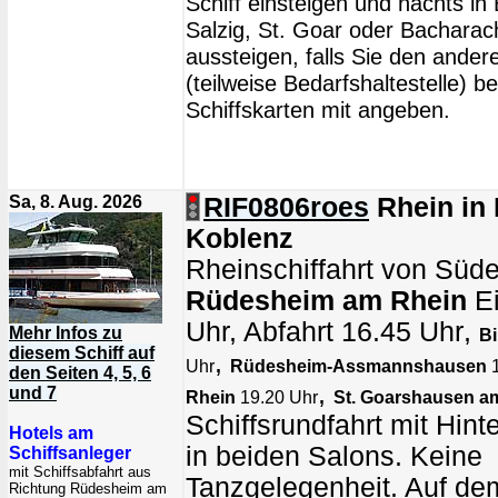
Schiff einsteigen und nachts i
Salzig, St. Goar oder Bacharac
aussteigen, falls Sie den ander
(teilweise Bedarfshaltestelle) b
Schiffskarten mit angeben.
Sa, 8. Aug. 2026
RIF0806roes
Rhein in
Koblenz
Rheinschiffahrt von Süd
Rüdesheim am Rhein
Ei
Uhr, Abfahrt 16.45 Uhr
,
Mehr Infos zu
B
diesem Schiff auf
,
Uhr
Rüdesheim-Assmannshausen
1
den Seiten 4, 5, 6
,
und 7
Rhein
19.20 Uhr
St. Goarshausen a
Schiffsrundfahrt mit Hin
Hotels am
in beiden Salons. Keine
Schiffsanleger
mit Schiffsabfahrt aus
Tanzgelegenheit. Auf de
Richtung Rüdesheim am