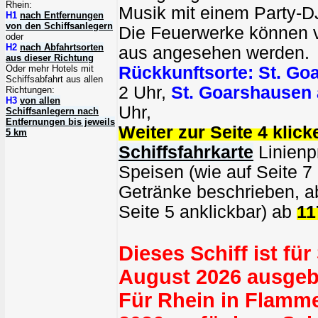
Rhein:
Musik mit einem Party-D
H1
nach Entfernungen
von den Schiffsanlegern
Die Feuerwerke können 
oder
H2
nach Abfahrtsorten
aus angesehen werden.
aus dieser Richtung
Oder mehr Hotels mit
Rückkunftsorte:
St. Go
Schiffsabfahrt aus allen
2 Uhr,
St. Goarshausen
Richtungen:
H3
von allen
Uhr,
Schiffsanlegern nach
Entfernungen bis jeweils
Weiter zur Seite 4 klick
5 km
Schiffsfahrkarte
Linienpr
Speisen (wie auf Seite 7
Getränke beschrieben, ab
Seite 5 anklickbar) ab
11
Dieses Schiff ist für
August 2026 ausgeb
Für Rhein in Flamm