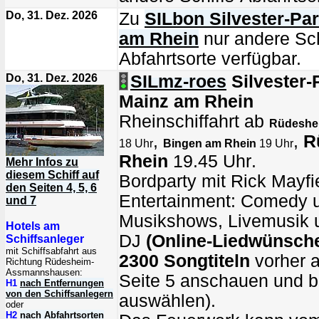
Do, 31. Dez. 2026
Zu
SILbon Silvester-Pa
am Rhein
nur andere Sch
Abfahrtsorte verfügbar.
Do, 31. Dez. 2026
SILmz-roes
Silvester-
Mainz am Rhein
Rheinschiffahrt ab
Rüdeshe
,
,
R
18 Uhr
Bingen am Rhein
19 Uhr
Rhein
19.45 Uhr
.
Mehr Infos zu
diesem Schiff auf
Bordparty mit Rick Mayfi
den Seiten 4, 5, 6
Entertainment: Comedy 
und 7
Musikshows, Livemusik u
Hotels am
DJ
(Online-Liedwünsch
Schiffsanleger
mit Schiffsabfahrt aus
2300 Songtiteln
vorher a
Richtung Rüdesheim-
Assmannshausen:
Seite 5 anschauen und 
H1
nach Entfernungen
von den Schiffsanlegern
auswählen).
oder
H2
nach Abfahrtsorten