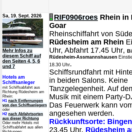
Sa, 19. Sept. 2026
RIF0906roes
Rhein in
Goar
Rheinschiffahrt von Süd
Rüdesheim am Rhein
Ei
Uhr, Abfahrt 17.45 Uhr
,
Mehr Infos zu
B
diesem Schiff auf
Rüdesheim-Assmannshausen
Einsti
den Seiten 4, 5, 6
.
18.30 Uhr
und 7
Schiffsrundfahrt mit Hin
Hotels am
in beiden Salons. Keine
Schiffsanleger
Tanzgelegenheit. Auf de
mit Schiffsabfahrt aus
Richtung Rüdesheim am
Musik mit einem Party-D
Rhein:
H1
nach Entfernungen
Das Feuerwerk kann vom
von den Schiffsanlegern
oder
angesehen werden.
H2
nach Abfahrtsorten
aus dieser Richtung
Rückkunftsorte:
Bingen
Oder mehr Hotels mit
Schiffsabfahrt aus allen
23.45 Uhr,
Rüdesheim a
Richtungen: