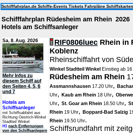
Schifffahrplan.de Schiffe-Events Tickets Fahrpläne Schiffskarte
Schifffahrplan Rüdesheim am Rhein 202
Hotels am Schiffsanleger
Sa, 8. Aug. 2026
RIF0806luec
Rhein in
Koblenz
Rheinschiffahrt von Süd
Winkel Stadtteil Winkel
Einstieg ab 16 
Rüdesheim am Rhein
17
Mehr Infos zu
diesem Schiff auf
,
den Seiten 4, 5, 6
Assmannshausen
17.20 Uhr
Bachar
und 7
,
,
Uhr
Kaub am Rhein
18 Uhr
Oberwe
,
,
Hotels am
Uhr
St. Goar am Rhein
18.50 Uhr
S
Schiffsanleger
,
Rhein
19 Uhr
Boppard-Bad Salzig
19
mit Schiffsabfahrt aus
Richtung Oestrich-Winkel
.
Rhein
19.50 Uhr
Stadtteil Winkel:
H1
nach Entfernungen
Schiffsrundfahrt mit zei
von den Schiffsanlegern