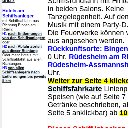
Schiffsrundfahrt mit Hin
und 7
in beiden Salons. Keine
Hotels am
Tanzgelegenheit. Auf de
Schiffsanleger
mit Schiffsabfahrt aus
Musik mit einem Party-D
Richtung Bingen am
Rhein:
Die Feuerwerke können 
H1
nach Entfernungen
von den Schiffsanlegern
aus angesehen werden.
oder
H2
nach Abfahrtsorten
Rückkunftsorte:
Bingen
aus dieser Richtung
Oder mehr Hotels mit
0 Uhr,
Rüdesheim am R
Schiffsabfahrt aus allen
Rüdesheim-Assmanns
Richtungen:
H3
von allen
Uhr,
Schiffsanlegern nach
Entfernungen bis jeweils
Weiter zur Seite 4 klick
5 km
Schiffsfahrkarte
Linienpr
Speisen (wie auf Seite 7
Getränke beschrieben, ab
Seite 5 anklickbar) ab
10