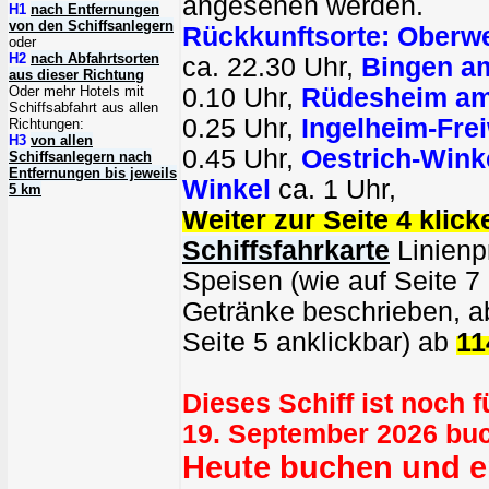
angesehen werden.
H1
nach Entfernungen
von den Schiffsanlegern
Rückkunftsorte:
Oberwe
oder
H2
nach Abfahrtsorten
ca. 22.30 Uhr,
Bingen a
aus dieser Richtung
Oder mehr Hotels mit
0.10 Uhr,
Rüdesheim am
Schiffsabfahrt aus allen
0.25 Uhr,
Ingelheim-Fre
Richtungen:
H3
von allen
0.45 Uhr,
Oestrich-Winke
Schiffsanlegern nach
Entfernungen bis jeweils
Winkel
ca. 1 Uhr,
5 km
Weiter zur Seite 4 klick
Schiffsfahrkarte
Linienpr
Speisen (wie auf Seite 7
Getränke beschrieben, ab
Seite 5 anklickbar) ab
11
Dieses Schiff ist noch 
19. September 2026 bu
Heute buchen und er