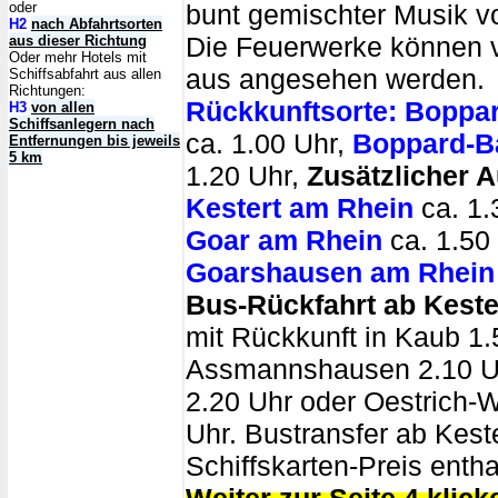
oder
bunt gemischter Musik 
H2
nach Abfahrtsorten
Die Feuerwerke können 
aus dieser Richtung
Oder mehr Hotels mit
aus angesehen werden.
Schiffsabfahrt aus allen
Richtungen:
Rückkunftsorte:
Boppar
H3
von allen
Schiffsanlegern nach
ca. 1.00 Uhr,
Boppard-B
Entfernungen bis jeweils
5 km
1.20 Uhr,
Zusätzlicher A
Kestert am Rhein
ca. 1.
Goar am Rhein
ca. 1.50
Goarshausen am Rhein
Bus-Rückfahrt ab Keste
mit Rückkunft in Kaub 1.
Assmannshausen 2.10 U
2.20 Uhr oder Oestrich-W
Uhr. Bustransfer ab Kest
Schiffskarten-Preis entha