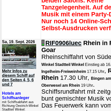
beiden Salons. Keine
Tanzgelegenheit. Auf d
Musik mit einem Party-
Nur noch 14 Online-Sch
Selbst-Ausdrucken verf
Sa, 19. Sept. 2026
RIF0906luec
Rhein in
Goar
Rheinschiffahrt von Süd
Winkel Stadtteil Winkel
Einstieg ab 16.
,
Mehr Infos zu
Ingelheim-Freiweinheim
17.15 Uhr
diesem Schiff auf
Rhein
17.30 Uhr
,
Bingen am
den Seiten 4, 5, 6
.
und 7
Oberwesel am Rhein
19 Uhr
Schiffsrundfahrt mit zei
Hotels am
bunt gemischter Musik 
Schiffsanleger
mit Schiffsabfahrt aus
Das Feuerwerk kann vom
Richtung Oestrich-Winkel
Stadtteil Winkel: