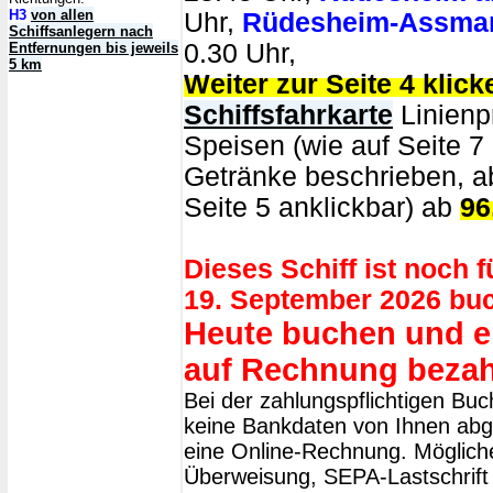
H3
von allen
Uhr,
Rüdesheim-Assma
Schiffsanlegern nach
0.30 Uhr,
Entfernungen bis jeweils
5 km
Weiter zur Seite 4 klick
Schiffsfahrkarte
Linienpr
Speisen (wie auf Seite 7
Getränke beschrieben, ab
Seite 5 anklickbar) ab
96
Dieses Schiff ist noch 
19. September 2026 bu
Heute buchen und er
auf Rechnung bezah
Bei der zahlungspflichtigen Bu
keine Bankdaten von Ihnen abge
eine Online-Rechnung. Möglich
Überweisung, SEPA-Lastschrift 