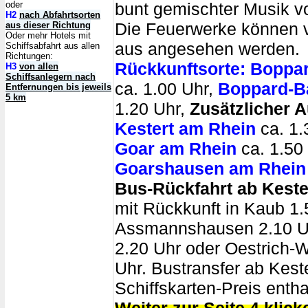
oder
bunt gemischter Musik 
H2
nach Abfahrtsorten
Die Feuerwerke können 
aus dieser Richtung
Oder mehr Hotels mit
aus angesehen werden.
Schiffsabfahrt aus allen
Richtungen:
Rückkunftsorte:
Boppar
H3
von allen
Schiffsanlegern nach
ca. 1.00 Uhr,
Boppard-B
Entfernungen bis jeweils
5 km
1.20 Uhr,
Zusätzlicher A
Kestert am Rhein
ca. 1.
Goar am Rhein
ca. 1.50
Goarshausen am Rhein
Bus-Rückfahrt ab Keste
mit Rückkunft in Kaub 1.
Assmannshausen 2.10 U
2.20 Uhr oder Oestrich-W
Uhr. Bustransfer ab Kest
Schiffskarten-Preis entha