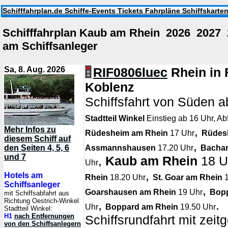
Schifffahrplan.de Schiffe-Events Tickets Fahrpläne Schiffskarte
Schifffahrplan Kaub am Rhein 2026 2027
am Schiffsanleger
Sa, 8. Aug. 2026
RIF0806luec
Rhein in
Koblenz
Schiffsfahrt von Süden 
Stadtteil Winkel
Einstieg ab 16 Uhr, Ab
,
Mehr Infos zu
Rüdesheim am Rhein
17 Uhr
Rüdes
diesem Schiff auf
,
den Seiten 4, 5, 6
Assmannshausen
17.20 Uhr
Bachar
und 7
,
Kaub am Rhein
18 U
Uhr
,
Hotels am
Rhein
18.20 Uhr
St. Goar am Rhein
1
Schiffsanleger
,
Goarshausen am Rhein
19 Uhr
Bopp
mit Schiffsabfahrt aus
Richtung Oestrich-Winkel
,
.
Uhr
Boppard am Rhein
19.50 Uhr
Stadtteil Winkel:
H1
nach Entfernungen
Schiffsrundfahrt mit zei
von den Schiffsanlegern