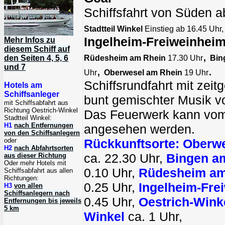
Schiffsfahrt von Süden 
Stadtteil Winkel
Einstieg ab 16.45 Uhr,
Ingelheim-Freiweinhei
Mehr Infos zu
diesem Schiff auf
,
den Seiten 4, 5, 6
Rüdesheim am Rhein
17.30 Uhr
Bin
und 7
,
.
Uhr
Oberwesel am Rhein
19 Uhr
Schiffsrundfahrt mit zei
Hotels am
Schiffsanleger
bunt gemischter Musik 
mit Schiffsabfahrt aus
Richtung Oestrich-Winkel
Das Feuerwerk kann vom
Stadtteil Winkel:
H1
nach Entfernungen
angesehen werden.
von den Schiffsanlegern
oder
Rückkunftsorte:
Oberwe
H2
nach Abfahrtsorten
ca. 22.30 Uhr,
Bingen a
aus dieser Richtung
Oder mehr Hotels mit
0.10 Uhr,
Rüdesheim am
Schiffsabfahrt aus allen
Richtungen:
0.25 Uhr,
Ingelheim-Fre
H3
von allen
Schiffsanlegern nach
0.45 Uhr,
Oestrich-Winke
Entfernungen bis jeweils
5 km
Winkel
ca. 1 Uhr,