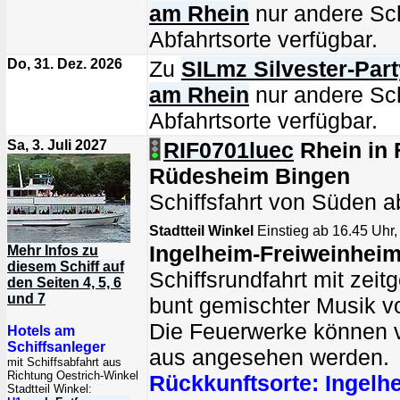
am Rhein
nur andere Sch
Abfahrtsorte verfügbar.
Do, 31. Dez. 2026
Zu
SILmz Silvester-Part
am Rhein
nur andere Sch
Abfahrtsorte verfügbar.
Sa, 3. Juli 2027
RIF0701luec
Rhein in
Rüdesheim Bingen
Schiffsfahrt von Süden 
Stadtteil Winkel
Einstieg ab 16.45 Uhr,
Ingelheim-Freiweinhei
Mehr Infos zu
diesem Schiff auf
Schiffsrundfahrt mit zei
den Seiten 4, 5, 6
und 7
bunt gemischter Musik 
Die Feuerwerke können 
Hotels am
Schiffsanleger
aus angesehen werden.
mit Schiffsabfahrt aus
Richtung Oestrich-Winkel
Rückkunftsorte:
Ingelh
Stadtteil Winkel: