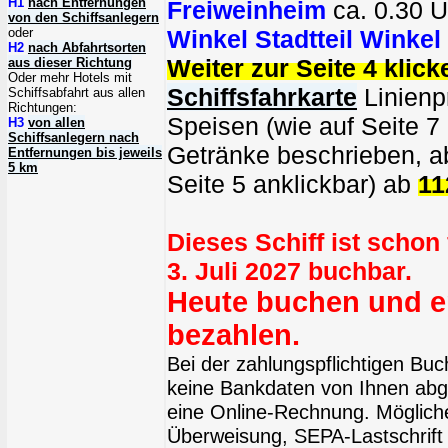
H1
nach Entfernungen
Freiweinheim
ca. 0.30 U
von den Schiffsanlegern
oder
Winkel Stadtteil Winkel
H2
nach Abfahrtsorten
Weiter zur Seite 4 klick
aus dieser Richtung
Oder mehr Hotels mit
Schiffsfahrkarte
Linienpr
Schiffsabfahrt aus allen
Richtungen:
Speisen (wie auf Seite 7
H3
von allen
Schiffsanlegern nach
Getränke beschrieben, ab
Entfernungen bis jeweils
5 km
Seite 5 anklickbar) ab
11
Dieses Schiff ist schon
3. Juli 2027 buchbar.
Heute buchen und e
bezahlen.
Bei der zahlungspflichtigen Bu
keine Bankdaten von Ihnen abge
eine Online-Rechnung. Möglich
Überweisung, SEPA-Lastschrift 