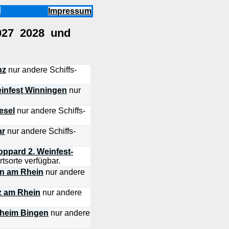
n
Impressum
2027 2028 und
nz
nur andere Schiffs-
einfest Winningen
nur
esel
nur andere Schiffs-
ar
nur andere Schiffs-
ppard 2. Weinfest-
tsorte verfügbar.
nn am Rhein
nur andere
nz am Rhein
nur andere
sheim Bingen
nur andere