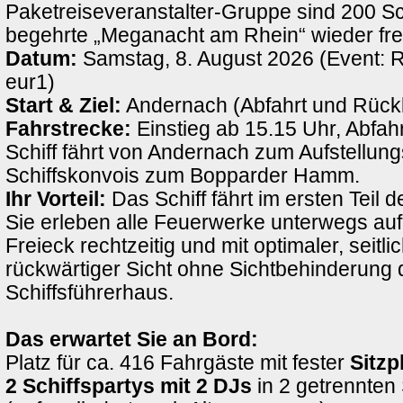
Paketreiseveranstalter-Gruppe sind 200 Sch
begehrte „Meganacht am Rhein“ wieder fre
Datum:
Samstag, 8. August 2026 (Event: 
eur1)
Start & Ziel:
Andernach (Abfahrt und Rück
Fahrstrecke:
Einstieg ab 15.15 Uhr, Abfah
Schiff fährt von Andernach zum Aufstellung
Schiffskonvois zum Bopparder Hamm.
Ihr Vorteil:
Das Schiff fährt im ersten Teil d
Sie erleben alle Feuerwerke unterwegs au
Freieck rechtzeitig und mit optimaler, seitli
rückwärtiger Sicht ohne Sichtbehinderung 
Schiffsführerhaus.
Das erwartet Sie an Bord:
Platz für ca. 416 Fahrgäste mit fester
Sitzp
2 Schiffspartys mit 2 DJs
in 2 getrennten