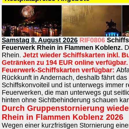
Samstag 8. August 2026
RIF0806
Schiff
Feuerwerk Rhein in Flammen Koblenz.
D
Rhein.
Jetzt wieder Schiffskarten inkl. B
Getränken zu 194 EUR online verfügbar.
Feuerwerk-Schiffskarten verfügbar:
Abfa
Rückkunft in Andernach, deshalb fährt das 
Schiffskonvoiteil und ist unterwegs immer r
Feuerwerken, die man unterwegs gut seitl
hinten ohne Sichtbehinderung schauen ka
Durch Gruppenstornierung wieder
Rhein in Flammen Koblenz 2026
Wegen einer kurzfristigen Stornierung ein