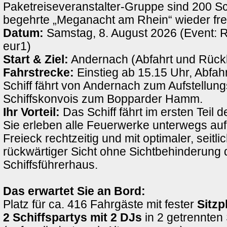
Paketreiseveranstalter-Gruppe sind 200 Sch
begehrte „Meganacht am Rhein“ wieder fre
Datum:
Samstag, 8. August 2026 (Event: 
eur1)
Start & Ziel:
Andernach (Abfahrt und Rück
Fahrstrecke:
Einstieg ab 15.15 Uhr, Abfah
Schiff fährt von Andernach zum Aufstellung
Schiffskonvois zum Bopparder Hamm.
Ihr Vorteil:
Das Schiff fährt im ersten Teil d
Sie erleben alle Feuerwerke unterwegs au
Freieck rechtzeitig und mit optimaler, seitli
rückwärtiger Sicht ohne Sichtbehinderung 
Schiffsführerhaus.
Das erwartet Sie an Bord:
Platz für ca. 416 Fahrgäste mit fester
Sitzp
2 Schiffspartys mit 2 DJs
in 2 getrennten