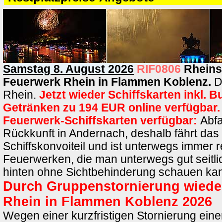
Samstag 8. August 2026
RIF0806
Rheins
Feuerwerk Rhein in Flammen Koblenz.
D
Rhein.
Jetzt wieder Schiffskarten inkl. B
Getränken zu 194 EUR online verfügbar.
Feuerwerk-Schiffskarten verfügbar:
Abfa
Rückkunft in Andernach, deshalb fährt das 
Schiffskonvoiteil und ist unterwegs immer r
Feuerwerken, die man unterwegs gut seitl
hinten ohne Sichtbehinderung schauen ka
Durch Gruppenstornierung wieder
Rhein in Flammen Koblenz 2026
Wegen einer kurzfristigen Stornierung ein