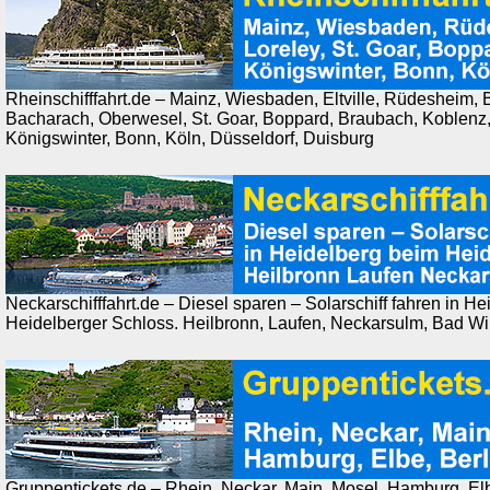
Rheinschifffahrt.de – Mainz, Wiesbaden, Eltville, Rüdesheim
Bacharach, Oberwesel, St. Goar, Boppard, Braubach, Koblenz,
Königswinter, Bonn, Köln, Düsseldorf, Duisburg
Neckarschifffahrt.de – Diesel sparen – Solarschiff fahren in H
Heidelberger Schloss. Heilbronn, Laufen, Neckarsulm, Bad W
Gruppentickets.de – Rhein, Neckar, Main, Mosel, Hamburg, Elb