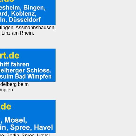
, Bingen, Assmannshausen,
 Linz am Rhein,
eidelberg beim
impfen
e, Berlin, Spree, Havel