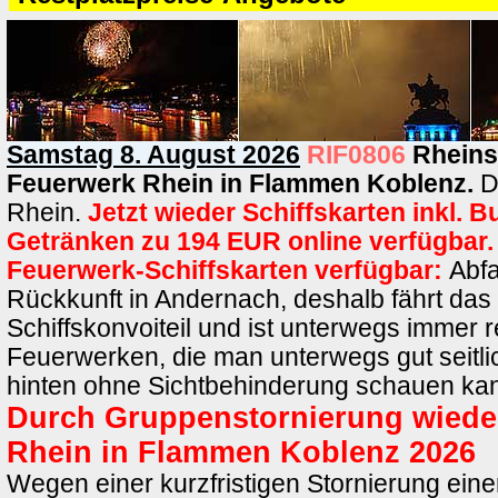
Samstag 8. August 2026
RIF0806
Rheins
Feuerwerk Rhein in Flammen Koblenz.
D
Rhein.
Jetzt wieder Schiffskarten inkl. B
Getränken zu 194 EUR online verfügbar.
Feuerwerk-Schiffskarten verfügbar:
Abfa
Rückkunft in Andernach, deshalb fährt das 
Schiffskonvoiteil und ist unterwegs immer r
Feuerwerken, die man unterwegs gut seitl
hinten ohne Sichtbehinderung schauen ka
Durch Gruppenstornierung wieder
Rhein in Flammen Koblenz 2026
Wegen einer kurzfristigen Stornierung ein