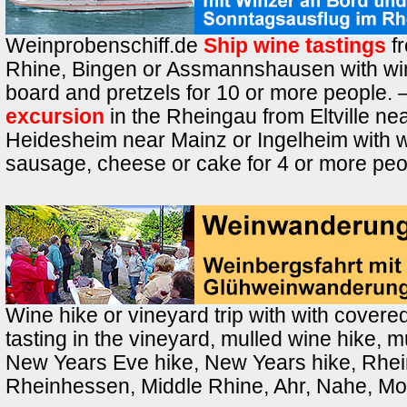
Weinprobenschiff.de
Ship wine tastings
f
Rhine, Bingen or Assmannshausen with w
board and pretzels for 10 or more people. 
excursion
in the Rheingau from Eltville n
Heidesheim near Mainz or Ingelheim with w
sausage, cheese or cake for 4 or more peo
Wine hike or vineyard trip with with cover
tasting in the vineyard, mulled wine hike, mu
New Years Eve hike, New Years hike, Rhe
Rheinhessen, Middle Rhine, Ahr, Nahe, Mo