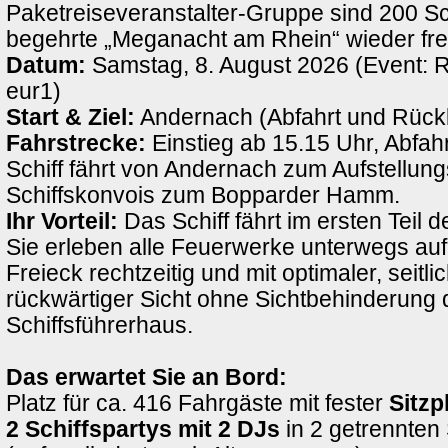
Paketreiseveranstalter-Gruppe sind 200 Sch
begehrte „Meganacht am Rhein“ wieder fre
Datum:
Samstag, 8. August 2026 (Event: 
eur1)
Start & Ziel:
Andernach (Abfahrt und Rück
Fahrstrecke:
Einstieg ab 15.15 Uhr, Abfah
Schiff fährt von Andernach zum Aufstellung
Schiffskonvois zum Bopparder Hamm.
Ihr Vorteil:
Das Schiff fährt im ersten Teil d
Sie erleben alle Feuerwerke unterwegs au
Freieck rechtzeitig und mit optimaler, seitli
rückwärtiger Sicht ohne Sichtbehinderung 
Schiffsführerhaus.
Das erwartet Sie an Bord:
Platz für ca. 416 Fahrgäste mit fester
Sitzp
2 Schiffspartys mit 2 DJs
in 2 getrennten