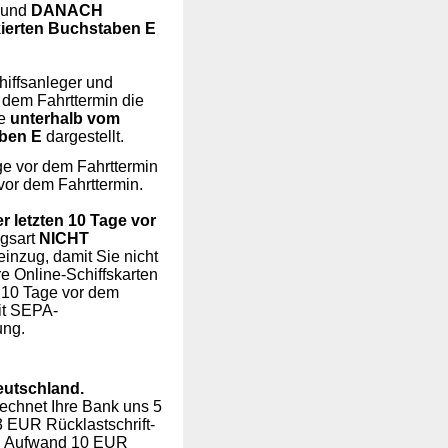
, und
DANACH
erten Buchstaben E
hiffsanleger und
r dem Fahrttermin die
le
unterhalb vom
aben E
dargestellt.
ge vor dem Fahrttermin
vor dem Fahrttermin.
 letzten 10 Tage vor
ngsart
NICHT
inzug, damit Sie nicht
re Online-Schiffskarten
n 10 Tage vor dem
t SEPA-
ung.
eutschland.
rechnet Ihre Bank uns 5
 EUR Rücklastschrift-
en Aufwand 10 EUR