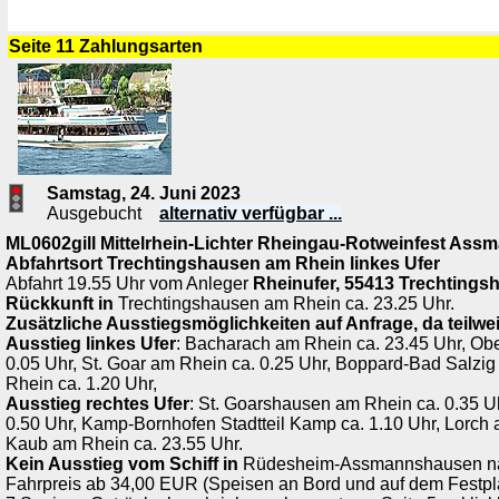
Seite 11 Zahlungsarten
Samstag, 24. Juni 2023
Ausgebucht
alternativ verfügbar ...
ML0602gill Mittelrhein-Lichter Rheingau-Rotweinfest Ass
Abfahrtsort
Trechtingshausen am Rhein
linkes Ufer
Abfahrt 19.55 Uhr vom Anleger
Rheinufer, 55413 Trechtings
Rückkunft in
Trechtingshausen am Rhein ca. 23.25 Uhr.
Zusätzliche Ausstiegsmöglichkeiten auf Anfrage, da teilwei
Ausstieg linkes Ufer
: Bacharach am Rhein ca. 23.45 Uhr, Ob
0.05 Uhr, St. Goar am Rhein ca. 0.25 Uhr, Boppard-Bad Salzig
Rhein ca. 1.20 Uhr,
Ausstieg rechtes Ufer
: St. Goarshausen am Rhein ca. 0.35 Uh
0.50 Uhr, Kamp-Bornhofen Stadtteil Kamp ca. 1.10 Uhr, Lorch 
Kaub am Rhein ca. 23.55 Uhr.
Kein Ausstieg vom Schiff in
Rüdesheim-Assmannshausen na
Fahrpreis ab 34,00 EUR (Speisen an Bord und auf dem Festpla