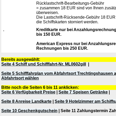
Rücklastschrift-Bearbeitungs-Gebühr
= zusammen 18 EUR sind von Ihnen zusät
überweisen.
Die Lastschrift-Rücksende-Gebühr 18 EUR w
die Schiffskarten storniert werden.
.
Kreditkarte nur bei Anzahlungsrechnu
bis 150 EUR.
American Express nur bei Anzahlungsr
Rechnungen bis 250 EUR.
Bereits ausgewählt:
Seite 4 Schiff und Schifffahrt-Nr. ML0602gill
|
Seite 5 Schifffahrplan vom Abfahrtsort Trechtingshausen
Abfahrtsort wählen
Bitte noch die Seiten 6 bis 11 anklicken:
Seite 6 Verfügbarkeit Preise
|
Seite 7 Speisen Getränke
|
Seite 8 Anreise Landkarte
|
Seite 9 Hotelzimmer am Schiffs
Seite 10 Geschenkgutschein
| Seite 11 Zahlungstermin Zah