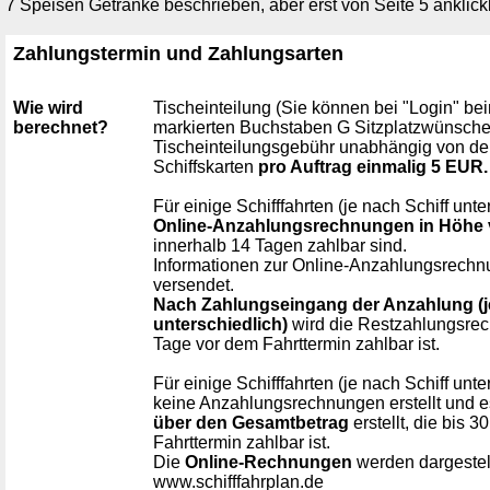
7 Speisen Getränke beschrieben, aber erst von Seite 5 anklick
Zahlungstermin und Zahlungsarten
Wie wird
Tischeinteilung (Sie können bei "Login"
berechnet?
markierten Buchstaben G Sitzplatzwünsche 
Tischeinteilungsgebühr unabhängig von der
Schiffskarten
pro Auftrag einmalig 5 EUR.
Für einige Schifffahrten (je nach Schiff unt
Online-Anzahlungsrechnungen in Höhe 
innerhalb 14 Tagen zahlbar sind.
Informationen zur Online-Anzahlungsrechn
versendet.
Nach Zahlungseingang der Anzahlung (je
unterschiedlich)
wird die Restzahlungsrech
Tage vor dem Fahrttermin zahlbar ist.
Für einige Schifffahrten (je nach Schiff unt
keine Anzahlungsrechnungen erstellt und e
über den Gesamtbetrag
erstellt, die bis 
Fahrttermin zahlbar ist.
Die
Online-Rechnungen
werden dargestel
www.schifffahrplan.de