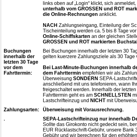
links oben auf „Login“ klickt, sich anmeldet
unterhalb vom GROSSEN und ROT marki
die Online-Rechnungen
anklickt.
NACH
Zahlungseingang, Einteilung der Sc
Tischeinteilung werden ca. 5 bis 8 Tage vo
Online-Schiffskarten
an der gleichen Stel
GROSSEN und ROT markierten Buchst
Buchungen
Bei Buchungen innerhalb der letzten 30 Ta
innerhalb der
gelten kuerzere Zahlungsziele als 30 Tage 
letzten 30 Tage
vor dem
Bei Last-Minute-Buchungen innerhalb der
Fahrttermin:
dem Fahrttermin
empfehlen wir als Zahlu
Überweisung
SONDERN
SEPA-Lastschrifte
anschließend mit uns telefonieren, wann Ih
freigeschaltet werden. Innerhalb der letzte
Fahrttermin geht es am
SCHNELLSTEN
mi
Lastschrifteinzug und
NICHT
mit Überweis
Zahlungsarten:
Überweisung mit Vorausrechnung.
.
SEPA-Lastschrifteinzug nur innerhalb D
Sollte das Girokonto nicht gedeckt sein, be
EUR Rücklastschrift-Gebühr, unsere Bank 3
Gebühr und wir berechnen für den erhöht