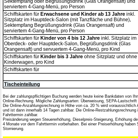
Sektempfang oder Begrüßungsdrink (Glas Orangensaft) und
serviertem 4-Gang-Menü, pro Person
Schiffskarten für
Erwachsene und Kinder ab 13 Jahre
inkl.
Sitzplatz im Hauptdeck-Salon (mit Tanzfläche und Bühne),
Sektempfang Begrüßungsdrink (Glas Orangensaft) und
serviertem 4-Gang-Menü, pro Person
Schiffskarten für
Kinder von 4 bis 12 Jahre
inkl. Sitzplatz im
Oberdeck- oder Hauptdeck-Salon, Begrüßungsdrink (Glas
Orangensaft) und servuertem 4-Gang-Menü, pro Kind
Schiffskarten für
Kinder bis 3 Jahre
ohne Sitzplatz und ohne
Kinderwagen, pro Kind
Schiffskarten für
Tischeinteilung
Bei der zahlungspflichtigen Buchung werden heute keine Bankdaten von Ihne
Online-Rechnung. Mögliche Zahlungsarten: Überweisung, SEPA-Lastschrift o
Die Online-Anzahlungsrechnung in Höhe von ca. 20 % wird voraussichtlich A
und ist dann innerhalb 14 Tagen zahlbar. Die Online-Restzahlungsrechnung 
Fahrttermin zahlbar.
Preisänderung wegen Steuererhöhung, Dieselpreis-Steigerung, Erhöhung de
4 Monate vor dem Fahrttermin vorbehalten. Bei einer Preiserhöhung haben 
Stornierung.