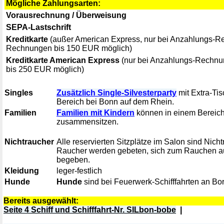
Mögliche Zahlungsarten:
Vorausrechnung / Überweisung
SEPA-Lastschrift
Kreditkarte
(außer American Express, nur bei Anzahlungs-
Rechnungen bis 150 EUR möglich)
Kreditkarte American Express
(nur bei Anzahlungs-Rechn
bis 250 EUR möglich)
Singles
Zusätzlich Single-Silvesterparty
mit Extra-Tis
Bereich bei Bonn auf dem Rhein.
Familien
Familien mit Kindern
können in einem Bereich 
zusammensitzen.
Nichtraucher
Alle reservierten Sitzplätze im Salon sind Nich
Raucher werden gebeten, sich zum Rauchen au
begeben.
Kleidung
leger-festlich
Hunde
Hunde
sind bei Feuerwerk-Schifffahrten an Bo
Bereits ausgewählt:
Seite 4 Schiff und Schifffahrt-Nr. SILbon-bobe
|