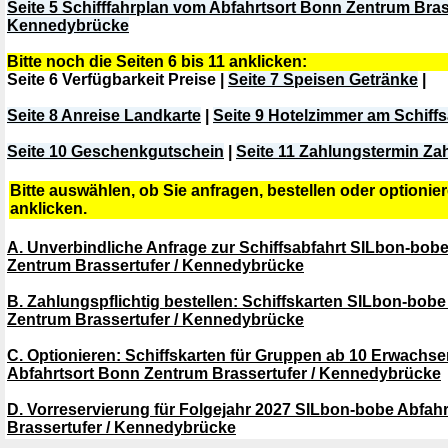
Seite 5 Schifffahrplan vom Abfahrtsort Bonn Zentrum Brass
Kennedybrücke
Bitte noch die Seiten 6 bis 11 anklicken:
Seite 6 Verfügbarkeit Preise |
Seite 7 Speisen Getränke
|
Seite 8 Anreise Landkarte
|
Seite 9 Hotelzimmer am Schiff
Seite 10 Geschenkgutschein
|
Seite 11 Zahlungstermin Za
Bitte auswählen, ob Sie anfragen, bestellen oder optioni
anklicken.
A. Unverbindliche Anfrage zur Schiffsabfahrt SILbon-bob
Zentrum Brassertufer / Kennedybrücke
B. Zahlungspflichtig bestellen: Schiffskarten SILbon-bob
Zentrum Brassertufer / Kennedybrücke
C. Optionieren: Schiffskarten für Gruppen ab 10 Erwach
Abfahrtsort Bonn Zentrum Brassertufer / Kennedybrücke
D. Vorreservierung für Folgejahr 2027 SILbon-bobe Abfah
Brassertufer / Kennedybrücke