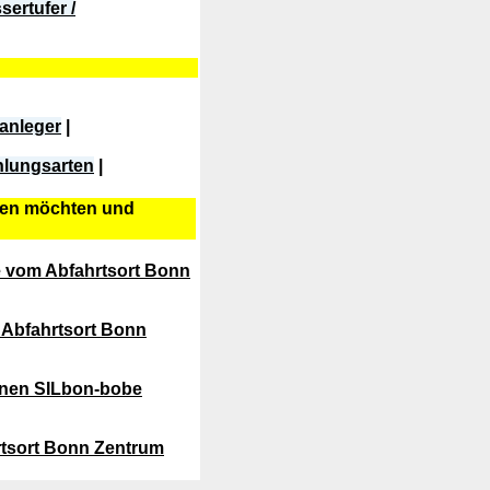
ertufer /
sanleger
|
hlungsarten
|
eren möchten und
e vom Abfahrtsort Bonn
e Abfahrtsort Bonn
senen SILbon-bobe
rtsort Bonn Zentrum