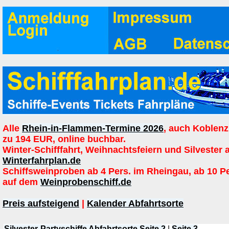
Alle
Rhein-in-Flammen-Termine 2026
, auch Koblenz
zu 194 EUR, online buchbar.
Winter-Schifffahrt, Weihnachtsfeiern und Silvester 
Winterfahrplan.de
Schiffsweinproben ab 4 Pers. im Rheingau, ab 10 P
auf dem
Weinprobenschiff.de
Preis aufsteigend
|
Kalender Abfahrtsorte
Silvester-Partyschiffe Abfahrtsorte Seite 2
|
Seite 3