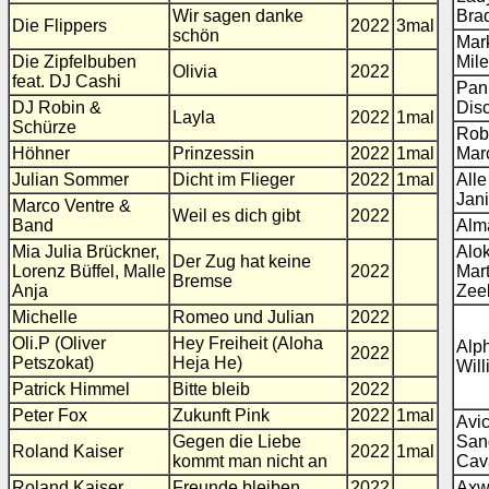
Wir sagen danke
Bra
Die Flippers
2022
3mal
schön
Mark
Die Zipfelbuben
Mil
Olivia
2022
feat. DJ Cashi
Pani
DJ Robin &
Dis
Layla
2022
1mal
Schürze
Rob
Höhner
Prinzessin
2022
1mal
Marc
Julian Sommer
Dicht im Flieger
2022
1mal
All
Jan
Marco Ventre &
Weil es dich gibt
2022
Band
Alm
Mia Julia Brückner,
Alo
Der Zug hat keine
Lorenz Büffel, Malle
2022
Mart
Bremse
Anja
Zee
Michelle
Romeo und Julian
2022
Oli.P (Oliver
Hey Freiheit (Aloha
Alp
2022
Petszokat)
Heja He)
Wil
Patrick Himmel
Bitte bleib
2022
Peter Fox
Zukunft Pink
2022
1mal
Avici
Gegen die Liebe
San
Roland Kaiser
2022
1mal
kommt man nicht an
Cav
Roland Kaiser
Freunde bleiben
2022
Axw