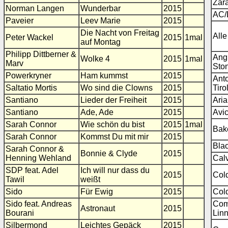
Zar
Norman Langen
Wunderbar
2015
AC
Paveier
Leev Marie
2015
Die Nacht von Freitag
All
Peter Wackel
2015
1mal
auf Montag
Philipp Dittberner &
Ang
Wolke 4
2015
1mal
Marv
Sto
Powerkryner
Ham kummst
2015
Ant
Saltatio Mortis
Wo sind die Clowns
2015
Tiro
Santiano
Lieder der Freiheit
2015
Ari
Santiano
Ade, Ade
2015
Avic
Sarah Connor
Wie schön du bist
2015
1mal
Bak
Sarah Connor
Kommst Du mit mir
2015
Bla
Sarah Connor &
Bonnie & Clyde
2015
Henning Wehland
Calv
SDP feat. Adel
Ich will nur dass du
2015
Col
Tawil
weißt
Sido
Für Ewig
2015
Col
Sido feat. Andreas
Co
Astronaut
2015
Bourani
Linn
Silbermond
Leichtes Gepäck
2015