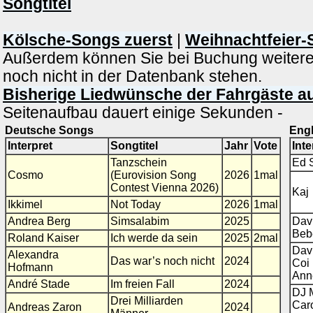
Songtitel
Kölsche-Songs zuerst
|
Weihnachtfeier-
Außerdem können Sie bei Buchung weitere
noch nicht in der Datenbank stehen.
Bisherige Liedwünsche der Fahrgäste au
Seitenaufbau dauert einige Sekunden -
Deutsche Songs
Eng
Interpret
Songtitel
Jahr
Vote
Inte
Tanzschein
Ed 
Cosmo
(Eurovision Song
2026
1mal
Contest Vienna 2026)
Kaj
Ikkimel
Not Today
2026
1mal
Andrea Berg
Simsalabim
2025
Dav
Beb
Roland Kaiser
Ich werde da sein
2025
2mal
Davi
Alexandra
Das war’s noch nicht
2024
Coi 
Hofmann
Ann
André Stade
Im freien Fall
2024
DJ M
Drei Milliarden
Car
Andreas Zaron
2024