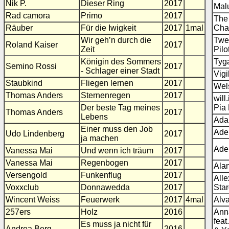
Nik P.
Dieser Ring
2017
Mal
Rad camora
Primo
2017
The
Räuber
Für die Iwigkeit
2017
1mal
Cha
Wir geh’n durch die
Twe
Roland Kaiser
2017
Zeit
Pilo
Königin des Sommers
Tyg
Semino Rossi
2017
- Schlager einer Stadt
Vigi
Staubkind
Fliegen lernen
2017
Wel
Thomas Anders
Sternenregen
2017
will
Der beste Tag meines
Pia
Thomas Anders
2017
Lebens
Ada
Einer muss den Job
Ade
Udo Lindenberg
2017
ja machen
Ade
Vanessa Mai
Und wenn ich träum
2017
Vanessa Mai
Regenbogen
2017
Ala
Versengold
Funkenflug
2017
Alle
Voxxclub
Donnawedda
2017
Star
Wincent Weiss
Feuerwerk
2017
4mal
Alva
257ers
Holz
2016
Ann
feat
Es muss ja nicht für
Andrea Berg
2016