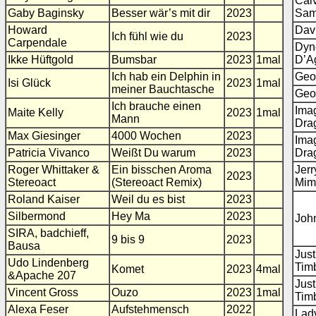
Calv
Gaby Baginsky
Besser wär’s mit dir
2023
Sam
Howard
Dav
Ich fühl wie du
2023
Carpendale
Dyno
Ikke Hüftgold
Bumsbar
2023
1mal
D’A
Ich hab ein Delphin in
Geo
Isi Glück
2023
1mal
meiner Bauchtasche
Geo
Ich brauche einen
Ima
Maite Kelly
2023
1mal
Mann
Dra
Max Giesinger
4000 Wochen
2023
Ima
Patricia Vivanco
Weißt Du warum
2023
Dra
Roger Whittaker &
Ein bisschen Aroma
Jer
2023
Stereoact
(Stereoact Remix)
Mim
Roland Kaiser
Weil du es bist
2023
Silbermond
Hey Ma
2023
Joh
SIRA, badchieff,
9 bis 9
2023
Bausa
Just
Udo Lindenberg
Tim
Komet
2023
4mal
&Apache 207
Just
Vincent Gross
Ouzo
2023
1mal
Tim
Alexa Feser
Aufstehmensch
2022
Lad