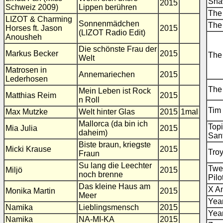
Sha
2015
Schweiz 2009)
Lippen berühren
The
LIZOT & Charming
Sonnenmädchen
The
Horses ft. Jason
2015
(LIZOT Radio Edit)
Anousheh
Die schönste Frau der
Markus Becker
2015
The
Welt
Matrosen in
Annemariechen
2015
Lederhosen
The
Mein Leben ist Rock
Matthias Reim
2015
n Roll
Tim
Max Mutzke
Welt hinter Glas
2015
1mal
Mallorca (da bin ich
Topi
Mia Julia
2015
daheim)
San
Biste braun, kriegste
Micki Krause
2015
Tro
Fraun
Su lang die Leechter
Twe
Miljö
2015
noch brenne
Pilo
Das kleine Haus am
X A
Monika Martin
2015
Meer
Yea
Namika
Lieblingsmensch
2015
Yea
Namika
NA-MI-KA
2015