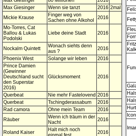
Max Giesinger
80 Millionen
2016
Max Giesinger
Wenn sie tanzt
2016
2mal
Fel
Finger weg von
Mickie Krause
2016
Fet
Sachen ohne Alkohol
Mo-Torres, Cat
Fleu
Ballou & Lukas
Liebe deine Stadt
2016
For
Podolski
Frit
Wonach siehts denn
Nockalm Quintett
2016
Kal
aus ?
Phoenix West
Solange wir leben
2016
Prince Damien
Fun
(Gewinner
Deutschland sucht
Glücksmoment
2016
den Superstar
Gala
2016)
Hal
Querbeat
Nie mehr Fastelovend
2016
Hal
Querbeat
Tschingderassabum
2016
Hur
Rad camora
Ohne mein Team
2016
Ico
Wenn ich träum in der
Räuber
2016
Nacht
Ima
Halt mich noch
Roland Kaiser
2016
einmal fest