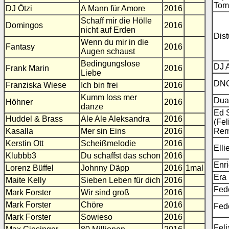
Tom
DJ Ötzi
A Mann für Amore
2016
Schaff mir die Hölle
Domingos
2016
nicht auf Erden
Dis
Wenn du mir in die
Fantasy
2016
Augen schaust
Bedingungslose
DJ 
Frank Marin
2016
Liebe
DN
Franziska Wiese
Ich bin frei
2016
Kumm loss mer
Dua
Höhner
2016
danze
Ed 
Huddel & Brass
Ale Ale Aleksandra
2016
(Fel
Kasalla
Mer sin Eins
2016
Rem
Kerstin Ott
Scheißmelodie
2016
Elli
Klubbb3
Du schaffst das schon
2016
Enri
Lorenz Büffel
Johnny Däpp
2016
1mal
Era 
Maite Kelly
Sieben Leben für dich
2016
Fede
Mark Forster
Wir sind groß
2016
Mark Forster
Chöre
2016
Fede
Mark Forster
Sowieso
2016
Fel