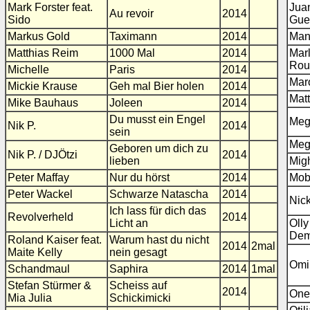
Mark Forster feat.
Jua
Au revoir
2014
Sido
Gue
Markus Gold
Taximann
2014
Man
Matthias Reim
1000 Mal
2014
Mar
Rou
Michelle
Paris
2014
Mar
Mickie Krause
Geh mal Bier holen
2014
Mat
Mike Bauhaus
Joleen
2014
Du musst ein Engel
Meg
Nik P.
2014
sein
Meg
Geboren um dich zu
Nik P. / DJÖtzi
2014
lieben
Mig
Peter Maffay
Nur du hörst
2014
Mob
Peter Wackel
Schwarze Natascha
2014
Nic
Ich lass für dich das
Revolverheld
2014
Licht an
Olly
Dem
Roland Kaiser feat.
Warum hast du nicht
2014
2mal
Maite Kelly
nein gesagt
Omi
Schandmaul
Saphira
2014
1mal
Stefan Stürmer &
Scheiss auf
2014
One
Mia Julia
Schickimicki