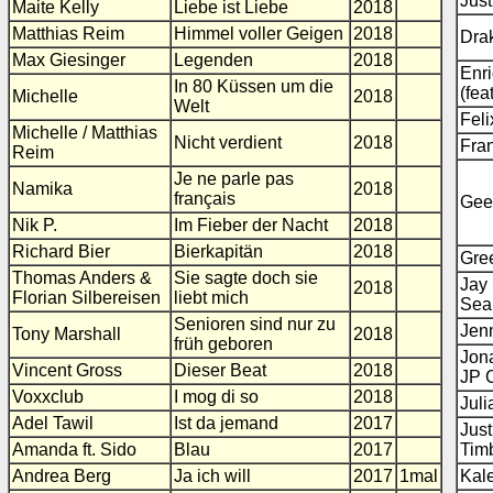
Just
Maite Kelly
Liebe ist Liebe
2018
Matthias Reim
Himmel voller Geigen
2018
Dra
Max Giesinger
Legenden
2018
Enri
In 80 Küssen um die
(fea
Michelle
2018
Welt
Fel
Michelle / Matthias
Nicht verdient
2018
Fra
Reim
Je ne parle pas
Namika
2018
français
Gee
Nik P.
Im Fieber der Nacht
2018
Richard Bier
Bierkapitän
2018
Gre
Thomas Anders &
Sie sagte doch sie
Jay 
2018
Florian Silbereisen
liebt mich
Sea
Senioren sind nur zu
Jenn
Tony Marshall
2018
früh geboren
Jona
Vincent Gross
Dieser Beat
2018
JP 
Voxxclub
I mog di so
2018
Juli
Adel Tawil
Ist da jemand
2017
Just
Amanda ft. Sido
Blau
2017
Tim
Andrea Berg
Ja ich will
2017
1mal
Kal