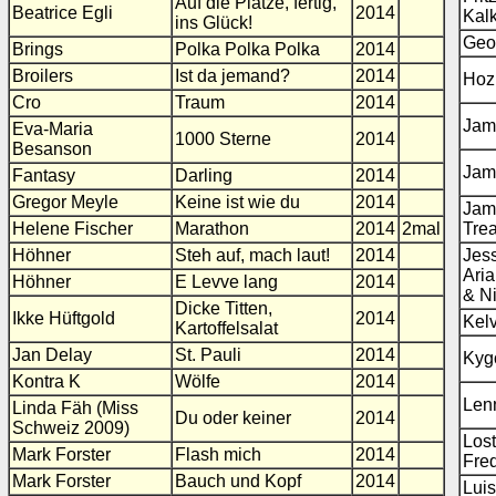
Auf die Plätze, fertig,
Beatrice Egli
2014
Kal
ins Glück!
Geo
Brings
Polka Polka Polka
2014
Broilers
Ist da jemand?
2014
Hoz
Cro
Traum
2014
Jam
Eva-Maria
1000 Sterne
2014
Besanson
Jam
Fantasy
Darling
2014
Gregor Meyle
Keine ist wie du
2014
Jam
Helene Fischer
Marathon
2014
2mal
Tre
Höhner
Steh auf, mach laut!
2014
Jess
Ari
Höhner
E Levve lang
2014
& Ni
Dicke Titten,
Ikke Hüftgold
2014
Kel
Kartoffelsalat
Jan Delay
St. Pauli
2014
Kyg
Kontra K
Wölfe
2014
Lenn
Linda Fäh (Miss
Du oder keiner
2014
Schweiz 2009)
Lost
Mark Forster
Flash mich
2014
Fre
Mark Forster
Bauch und Kopf
2014
Luis