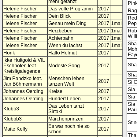
mehr getanzt
Pin
Helene Fischer
Das volle Programm
2017
Rag
Helene Fischer
Dein Blick
2017
Red 
Helene Fischer
Genau mein Ding
2017
1mal
Pep
Helene Fischer
Herzbeben
2017
1mal
Rob
Wil
Helene Fischer
Achterbahn
2017
1mal
Shag
Helene Fischer
Wenn du lachst
2017
1mal
Moh
Honk
Hallo Helmut
2017
Fay
Ikke Hüftgold & VfL
Sha
Eschhofen feat.
Modeste Song
2017
Kreisligalegende
Sha
Jim Pandzko feat.
Menschen leben
2017
Si 
Jan Böhmermann
tanzen Welt
Sia
Johannes Oerding
Kreise
2017
Sia
Johannes Oerding
Hundert Leben
2017
Sia 
Das Leben tanzt
Klubb3
2017
Pau
Sirtaki
Klubbb3
Märchenprinzen
2017
Stin
Es war noch nie so
Maite Kelly
2017
schön
Thal