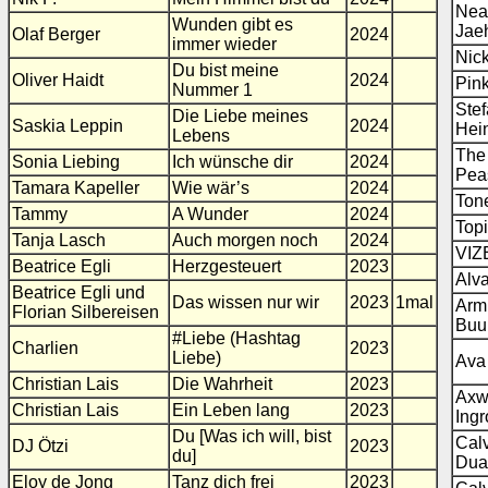
Nea 
Wunden gibt es
Jae
Olaf Berger
2024
immer wieder
Nick
Du bist meine
Oliver Haidt
2024
Pin
Nummer 1
Stef
Die Liebe meines
Saskia Leppin
2024
Hei
Lebens
The
Sonia Liebing
Ich wünsche dir
2024
Pea
Tamara Kapeller
Wie wär’s
2024
Tone
Tammy
A Wunder
2024
Topi
Tanja Lasch
Auch morgen noch
2024
VIZ
Beatrice Egli
Herzgesteuert
2023
Alva
Beatrice Egli und
Das wissen nur wir
2023
1mal
Arm
Florian Silbereisen
Buu
#Liebe (Hashtag
Charlien
2023
Liebe)
Ava
Christian Lais
Die Wahrheit
2023
Axw
Christian Lais
Ein Leben lang
2023
Ing
Du [Was ich will, bist
Calv
DJ Ötzi
2023
du]
Dua
Eloy de Jong
Tanz dich frei
2023