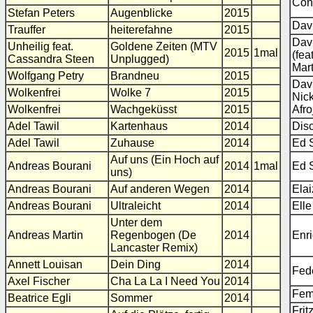
Con
Stefan Peters
Augenblicke
2015
Dav
Trauffer
heiterefahne
2015
Dav
Unheilig feat.
Goldene Zeiten (MTV
2015
1mal
(fea
Cassandra Steen
Unplugged)
Mart
Wolfgang Petry
Brandneu
2015
Davi
Wolkenfrei
Wolke 7
2015
Nick
Wolkenfrei
Wachgeküsst
2015
Afro
Adel Tawil
Kartenhaus
2014
Disc
Adel Tawil
Zuhause
2014
Ed 
Auf uns (Ein Hoch auf
Andreas Bourani
2014
1mal
Ed 
uns)
Andreas Bourani
Auf anderen Wegen
2014
Elai
Andreas Bourani
Ultraleicht
2014
Elle
Unter dem
Andreas Martin
Regenbogen (De
2014
Enri
Lancaster Remix)
Annett Louisan
Dein Ding
2014
Fed
Axel Fischer
Cha La La I Need You
2014
Fem
Beatrice Egli
Sommer
2014
Frit