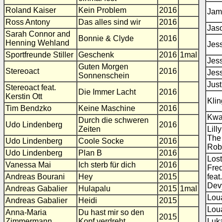
Roland Kaiser
Kein Problem
2016
Jam
Ross Antony
Das alles sind wir
2016
Jas
Sarah Connor and
Bonnie & Clyde
2016
Henning Wehland
Jes
Sportfreunde Stiller
Geschenk
2016
1mal
Jes
Guten Morgen
Stereoact
2016
Jess
Sonnenschein
Just
Stereoact feat.
Die Immer Lacht
2016
Kerstin Ott
Kli
Tim Bendzko
Keine Maschine
2016
Kwa
Durch die schweren
Udo Lindenberg
2016
Zeiten
Lill
The
Udo Lindenberg
Coole Socke
2016
Rob
Udo Lindenberg
Plan B
2016
Lost
Vanessa Mai
Ich sterb für dich
2016
Fre
Andreas Bourani
Hey
2015
feat
Dev
Andreas Gabalier
Hulapalu
2015
1mal
Lou
Andreas Gabalier
Heidi
2015
Lou
Anna-Maria
Du hast mir so den
2015
Zimmermann
Kopf verdreht
Luk