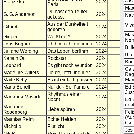
Jas
Franziska
2024
Paris
Mar
Du hast den Teufel
G. G. Anderson
2024
Nat
geküsst
Aus der Dunkelheit
Viva
Gilbert
2024
geboren
Mast
Ginger
Weißt du?!
2024
Nom
Jens Bogner
Ich bin nicht mehr ich
2024
Bill
Juliane Werding
Das Leben berührn
2024
Bla
Kerstin Ott
Rockstar
2024
Bonn
Leonard
Es gibt noch Wunder
2024
Calv
Madeline Willers
Heute, jetzt und hier
2024
Rag
Maite Kelly
Es ist einfach passiert
2024
Ma
Maria Bonelli
Nur du - Sei l’amore
2024
Ed 
Just
Rhythmus einer
Marianna Masadi
2024
Nacht
Ed 
(fea
Marianne
Liebe spüren
2024
Rosenberg
Fel
(Aud
Matthias Reim
Echte Helden
2024
Cal
Michelle
Flutlicht
2024
Jes
Nik P.
Mein Himmel bist du
2024