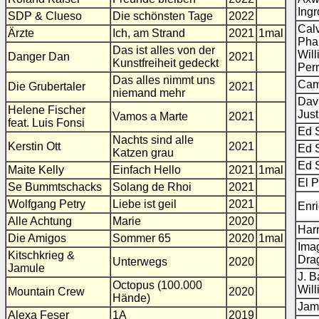
Ing
SDP & Clueso
Die schönsten Tage
2022
Calv
Ärzte
Ich, am Strand
2021
1mal
Phar
Das ist alles von der
Will
Danger Dan
2021
Kunstfreiheit gedeckt
Perr
Das alles nimmt uns
Cam
Die Grubertaler
2021
niemand mehr
Davi
Helene Fischer
Just
Vamos a Marte
2021
feat. Luis Fonsi
Ed 
Nachts sind alle
Kerstin Ott
2021
Ed 
Katzen grau
Ed 
Maite Kelly
Einfach Hello
2021
1mal
El P
Se Bummtschacks
Solang de Rhoi
2021
Wolfgang Petry
Liebe ist geil
2021
Enri
Alle Achtung
Marie
2020
Harr
Die Amigos
Sommer 65
2020
1mal
Ima
Kitschkrieg &
Dra
Unterwegs
2020
Jamule
J. B
Octopus (100.000
Wil
Mountain Crew
2020
Hände)
Jam
Alexa Feser
1A
2019