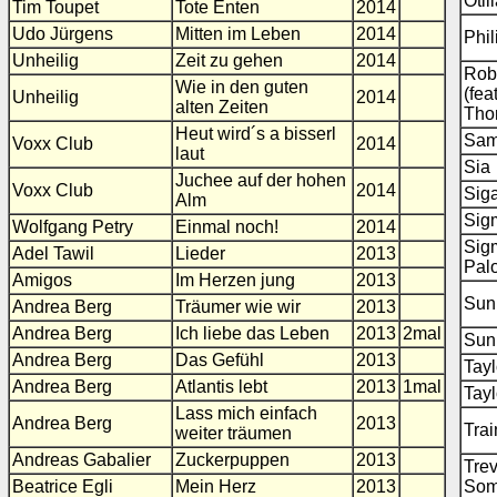
Otil
Tim Toupet
Tote Enten
2014
Udo Jürgens
Mitten im Leben
2014
Phi
Unheilig
Zeit zu gehen
2014
Rob
Wie in den guten
(fea
Unheilig
2014
alten Zeiten
Tho
Heut wird´s a bisserl
Sam
Voxx Club
2014
laut
Sia
Juchee auf der hohen
Voxx Club
2014
Sig
Alm
Sig
Wolfgang Petry
Einmal noch!
2014
Sigm
Adel Tawil
Lieder
2013
Pal
Amigos
Im Herzen jung
2013
Sun
Andrea Berg
Träumer wie wir
2013
Andrea Berg
Ich liebe das Leben
2013
2mal
Sun
Andrea Berg
Das Gefühl
2013
Tayl
Andrea Berg
Atlantis lebt
2013
1mal
Tayl
Lass mich einfach
Andrea Berg
2013
Trai
weiter träumen
Andreas Gabalier
Zuckerpuppen
2013
Trev
Beatrice Egli
Mein Herz
2013
Som