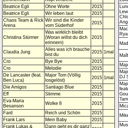
Beatrice Egli
Ohne Worte
2015
Lun
Lewi
Beatrice Egli
Wir leben laut
2015
Chl
Chaos Team & Rick
Wir sind die Kinder
Ang
2015
Arena
vom Süderhof
Mac
Was wirklich bleibt
Rya
Christina Stürmer
(Woran willst du dich
2015
erinnern)
Mad
Alles was ich brauche
Claudia Jung
2015
1mal
bist du
Maî
Cro
Bye Bye
2015
Maj
Cro
Melodie
2015
Maj
De Lancaster (feat.
Major Tom (Völlig
DJ 
2015
1mal
Ben Luca)
losgelöst)
Maj
Die Amigos
Santiago Blue
2015
feat
Eff
Stimme
2015
Gou
Tarr
Eva-Maria
Wolke 8
2015
Besanson
Mic
Fard
Reich und Schön
2015
Mik
Frank Lars
Mein Baby
2015
Mus
Frank Lukas &
Dann geht es dir ganz