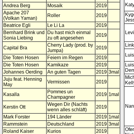
Katy
Andrea Berg
Mosaik
2019
Apache 207
Kygo
Roller
2019
(Volkan Yaman)
Jes
Beatrice Egli
Le Li La
2019
Bernhard Brink und
Du hast mich einmal
Lev
2019
Sonia Liebing
zu oft angesehen
Cherry Lady (prod. by
Link
Capital Bra
2019
Jumpa)
Luis
Die Toten Hosen
Feiern im Regen
2019
Die Toten Hosen
Kamikaze
2019
Luis
Dem
Johannes Oerding
An guten Tagen
2019
3mal
Mich
Juju feat. Henning
Vermissen
2019
Kell
May
Pommes un
Kasalla
2019
1mal
Champagner
Wegen Dir (Nachts
Nan
Kerstin Ott
2019
wenn alles schläft)
Mark Forster
194 Länder
2019
1mal
Rammstein
Deutschland
2019
3mal
Ofe
Roland Kaiser
Kurios
2019