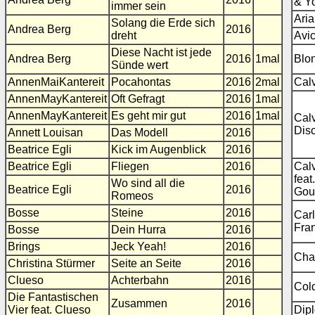
& Y
immer sein
Ari
Solang die Erde sich
Andrea Berg
2016
dreht
Avic
Diese Nacht ist jede
Andrea Berg
2016
1mal
Blo
Sünde wert
AnnenMaiKantereit
Pocahontas
2016
2mal
Calv
AnnenMayKantereit
Oft Gefragt
2016
1mal
AnnenMayKantereit
Es geht mir gut
2016
1mal
Calv
Disc
Annett Louisan
Das Modell
2016
Beatrice Egli
Kick im Augenblick
2016
Beatrice Egli
Fliegen
2016
Calv
feat.
Wo sind all die
Beatrice Egli
2016
Gou
Romeos
Bosse
Steine
2016
Car
Fra
Bosse
Dein Hurra
2016
Brings
Jeck Yeah!
2016
Char
Christina Stürmer
Seite an Seite
2016
Clueso
Achterbahn
2016
Col
Die Fantastischen
Zusammen
2016
Vier feat. Clueso
Dip