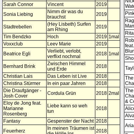
Nic
Sarah Connor
Vincent
2019
Wat
Nimm dir was du
Pin
Sonia Liebing
2019
brauchst
Rag
(Hey Lisbeth) Surfen
Ma
Stadtrebellen
2019
am Rhing
Rita
Tim Bendzko
Hoch
2019
1mal
Rob
Voxxclub
Leev Marie
2019
feat
Verliebt, verlobt,
Blun
Beatrice Egli
2018
1mal
verflixt nochmal
Sho
Zwischen Himmel
Bernhard Brink
2018
Tayl
und Erde
Christian Lais
Das Leben ist Live
2018
The
Christina Stürmer
In ein paar Jahren
2018
Cha
Die Draufgänger -
The
Cordula Grün
2018
2mal
Josh Cover
Cha
& C
Eloy de Jong feat.
Liebe kann so weh
Marianne
2018
Alic
tun
Rosenberg
Alva
Fantasy
Gespenster der Nacht
2018
Ari
In meinen Träumen ist
Feuerherz
2018
die Hölle los