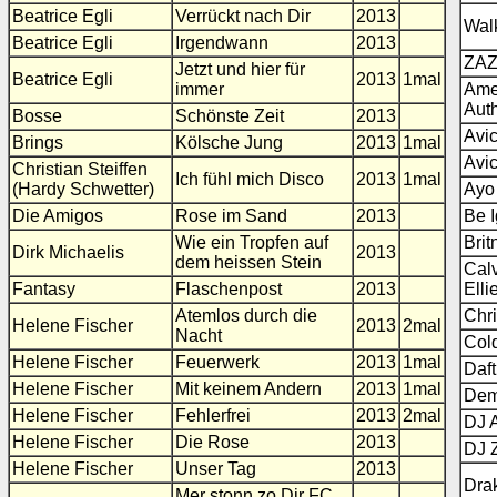
Beatrice Egli
Verrückt nach Dir
2013
Wal
Beatrice Egli
Irgendwann
2013
ZA
Jetzt und hier für
Beatrice Egli
2013
1mal
immer
Ame
Aut
Bosse
Schönste Zeit
2013
Avic
Brings
Kölsche Jung
2013
1mal
Avic
Christian Steiffen
Ich fühl mich Disco
2013
1mal
(Hardy Schwetter)
Ayo
Die Amigos
Rose im Sand
2013
Be 
Wie ein Tropfen auf
Brit
Dirk Michaelis
2013
dem heissen Stein
Calv
Fantasy
Flaschenpost
2013
Elli
Atemlos durch die
Chr
Helene Fischer
2013
2mal
Nacht
Col
Helene Fischer
Feuerwerk
2013
1mal
Daf
Helene Fischer
Mit keinem Andern
2013
1mal
Dem
Helene Fischer
Fehlerfrei
2013
2mal
DJ 
Helene Fischer
Die Rose
2013
DJ 
Helene Fischer
Unser Tag
2013
Dra
Mer stonn zo Dir FC