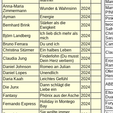
Männer
Mar
Anna-Maria
Mar
Wunder & Wahnsinn
2024
Zimmermann
P!N
Ayman
Energie
2024
Pin
Stärker als die
twoc
Bernhard Brink
2024
Ewigkeit
Safr
Ich lieb dich mehr als
Chri
Björn Landberg
2024
mich
Sar
Bruno Ferrara
Du und ich
2024
Cam
Christina Stürmer
Ein halbes Leben
2024
Cla
Finderlohn (Du musst
Claudia Jung
2024
Dein Herz verliern)
Ero
Ram
Daniel Johnson
Romeo an Julian
2024
Ofe
Daniel Lopes
Unendlich
2024
Hen
Daria Kaah
Leichtes Gefühl
2024
AB
Dann schlägt die
Die Junx
2024
Liebe ein
Elt
Fantasy
Phönix aus der Asche
2024
Dua
Holiday in Montego
Fury
Fernando Express
2024
Bay
Sla
Sie wollte immer