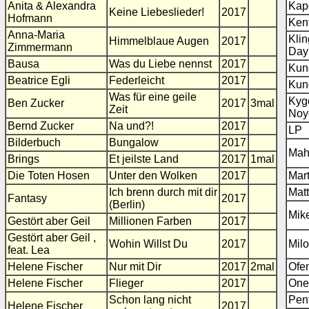
Anita & Alexandra
Kap
Keine Liebeslieder!
2017
Hofmann
Ken
Anna-Maria
Klin
Himmelblaue Augen
2017
Zimmermann
Dayl
Bausa
Was du Liebe nennst
2017
Kun
Beatrice Egli
Federleicht
2017
Kun
Was für eine geile
Kygo
Ben Zucker
2017
3mal
Zeit
Noy
Bernd Zucker
Na und?!
2017
LP
Bilderbuch
Bungalow
2017
Mah
Brings
Et jeilste Land
2017
1mal
Die Toten Hosen
Unter den Wolken
2017
Mart
Ich brenn durch mit dir
Mat
Fantasy
2017
(Berlin)
Mik
Gestört aber Geil
Millionen Farben
2017
Gestört aber Geil ,
Wohin Willst Du
2017
Mil
feat. Lea
Helene Fischer
Nur mit Dir
2017
2mal
Ofe
Helene Fischer
Flieger
2017
One
Schon lang nicht
Pen
Helene Fischer
2017