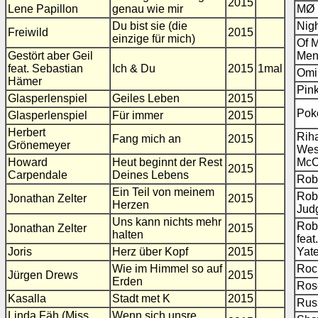
2015
Lene Papillon
genau wie mir
MØ
Du bist sie (die
Nig
Freiwild
2015
einzige für mich)
Of 
Gestört aber Geil
Me
feat. Sebastian
Ich & Du
2015
1mal
Omi
Hämer
Pin
Glasperlenspiel
Geiles Leben
2015
Pok
Glasperlenspiel
Für immer
2015
Herbert
Rih
Fang mich an
2015
Grönemeyer
Wes
Howard
Heut beginnt der Rest
McC
2015
Carpendale
Deines Lebens
Rob
Ein Teil von meinem
Rob
Jonathan Zelter
2015
Herzen
Jud
Uns kann nichts mehr
Rob
Jonathan Zelter
2015
halten
feat
Joris
Herz über Kopf
2015
Yat
Wie im Himmel so auf
Roc
Jürgen Drews
2015
Erden
Ros
Kasalla
Stadt met K
2015
Rus
Linda Fäh (Miss
Wenn sich unsre