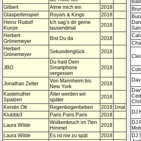
Bast
Gilbert
Atme mich ein
2018
Bru
Glasperlenspiel
Royals & Kings
2018
Bura
Heinz Rudolf
Ich sag’s dir gerne
Dan
2018
Kunze
tausendmal
San
Herbert
Calv
Bist Du da
2018
Grönemeyer
Char
Herbert
Sekundenglück
2018
Grönemeyer
Cle
Du hast Dein
JBO
Smartphone
2018
Col
vergessen
Dav
Von Mannheim bis
Jonathan Zelter
2018
New York
Davi
Kastelruther
Älter werden wir
Cedr
2018
Spatzen
später
Chri
Kerstin Ott
Regenbogenfarben
2018
1mal
DJ 
Klubbb3
Paris Paris Paris
2018
Wolkenbruch im 7ten
DJ P
Laura Wilde
2018
Himmel
Moh
Laura Wilde
Es ist nie zu spät
2018
DJ S