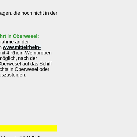
en, die noch nicht in der
hrt in Oberwesel:
lnahme an der
m
www.mittelrhein-
mit 4 Rhein-Weinproben
möglich, nach der
erwesel auf das Schiff
chts in Oberwesel oder
uszusteigen.