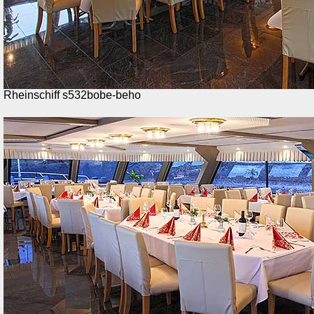
Rheinschiff s532bobe-beho