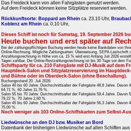
Das Freideck kann von allen Fahrgästen genutzt werden.
Auf dem Freideck können keine Sitzplätze reserviert werden.
Rückkunftsorte:
Boppard am Rhein
ca. 23.10 Uhr,
Braubac
Koblenz am Rhein
ca. 0.10 Uhr,
Dieses Schiff ist noch für Samstag, 19. September 2026 bu
Heute buchen und erst später auf Rec
Bei der zahlungspflichtigen Buchung werden heute keine Bankdaten von Ihnen
Online-Rechnung. Mögliche Zahlungsarten: Überweisung, SEPA-Lastschrift od
Anzahlungsrechnung in Höhe von ca. 15 % wird erst Anfang Juli 2026 erstellt
Tagen zahlbar. Die Online-Restzahlungsrechnung ist bis 30 Tage vor dem Fah
Schiffsparty für ca. 210 Fahrgäste mit DJ-Musik auf dem F
Hauptdeck-Salon und Sitzplatzreservierung im Hauptdeck-
und Bühne oder im Oberdeck-Salon (ohne Beschallung).
Buchungsstand 20. Juli 2026:
Salon 40 bis 60 Jahre: Durchschnittsalter der Fahrgäste 48,8 Jahre. Davon 
64,71 %, 60 Jahre 11,76 %.
Salon 55 bis 70 Jahre: Durchschnittsalter der Fahrgäste 59,4 Jahre. Davon 
79,22 %, 70 Jahre 2,60 %.
Salon 45 bis 60 Jahre: Durchschnittsalter der Fahrgäste 56,3 Jahre. Davon 
75,00 %.
Noch weniger als 103 Online-Schiffskarten zum Selbst-Au
Liedwünsche an den DJ bzw. Musiker an Bord
Datenbank der bisherigen Liedwünsche auf allen Schiffen aus