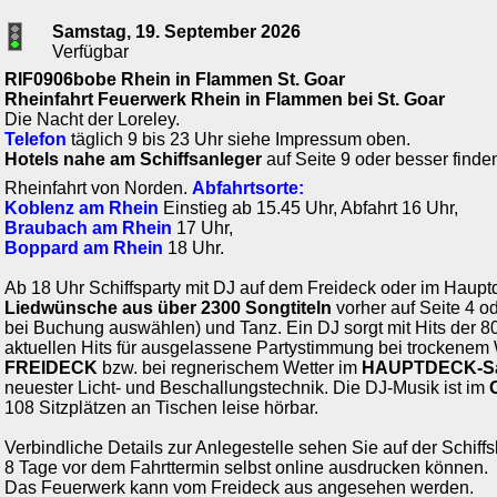
Samstag, 19. September 2026
Verfügbar
RIF0906bobe Rhein in Flammen St. Goar
Rheinfahrt Feuerwerk Rhein in Flammen bei St. Goar
Die Nacht der Loreley.
Telefon
täglich 9 bis 23 Uhr siehe Impressum oben.
Hotels nahe am Schiffsanleger
auf Seite 9 oder besser finde
Rheinfahrt von Norden.
Abfahrtsorte:
Koblenz am Rhein
Einstieg ab 15.45 Uhr, Abfahrt 16 Uhr,
Braubach am Rhein
17 Uhr,
Boppard am Rhein
18 Uhr.
Ab 18 Uhr Schiffsparty mit DJ auf dem Freideck oder im Haup
Liedwünsche aus über 2300 Songtiteln
vorher auf Seite 4 o
bei Buchung auswählen) und Tanz. Ein DJ sorgt mit Hits der 8
aktuellen Hits für ausgelassene Partystimmung bei trockenem
FREIDECK
bzw. bei regnerischem Wetter im
HAUPTDECK-S
neuester Licht- und Beschallungstechnik. Die DJ-Musik ist im
108 Sitzplätzen an Tischen leise hörbar.
Verbindliche Details zur Anlegestelle sehen Sie auf der Schiffs
8 Tage vor dem Fahrttermin selbst online ausdrucken können.
Das Feuerwerk kann vom Freideck aus angesehen werden.