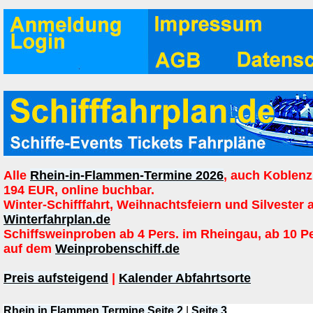
Alle
Rhein-in-Flammen-Termine 2026
, auch Koblenz
194 EUR, online buchbar.
Winter-Schifffahrt, Weihnachtsfeiern und Silvester 
Winterfahrplan.de
Schiffsweinproben ab 4 Pers. im Rheingau, ab 10 P
auf dem
Weinprobenschiff.de
Preis aufsteigend
|
Kalender Abfahrtsorte
Rhein in Flammen Termine Seite 2
|
Seite 3