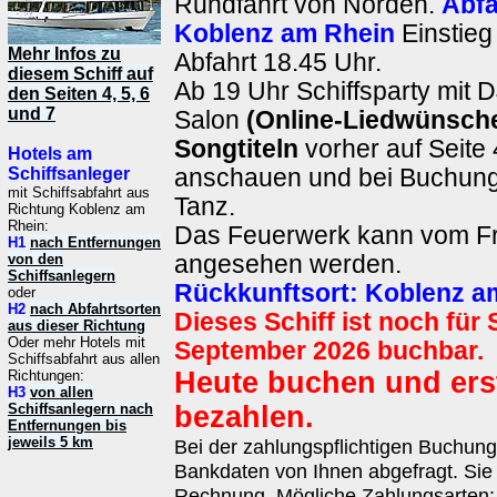
Rundfahrt von Norden.
Abfa
Koblenz am Rhein
Einstieg
Mehr Infos zu
Abfahrt 18.45 Uhr.
diesem Schiff auf
Ab 19 Uhr Schiffsparty mit 
den Seiten 4, 5, 6
und 7
Salon
(Online-Liedwünsch
Songtiteln
vorher auf Seite 
Hotels am
Schiffsanleger
anschauen und bei Buchun
mit Schiffsabfahrt aus
Tanz.
Richtung Koblenz am
Rhein:
Das Feuerwerk kann vom Fr
H1
nach Entfernungen
von den
angesehen werden.
Schiffsanlegern
Rückkunftsort:
Koblenz a
oder
H2
nach Abfahrtsorten
Dieses Schiff ist noch für 
aus dieser Richtung
Oder mehr Hotels mit
September 2026 buchbar.
Schiffsabfahrt aus allen
Heute buchen und ers
Richtungen:
H3
von allen
Schiffsanlegern nach
bezahlen.
Entfernungen bis
jeweils 5 km
Bei der zahlungspflichtigen Buchun
Bankdaten von Ihnen abgefragt. Sie 
Rechnung. Mögliche Zahlungsarten