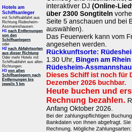
interaktiver DJ
(Online-Lie
Hotels am
Schiffsanleger
über 2300 Songtiteln
vorher
mit Schiffsabfahrt aus
Seite 5 anschauen und bei
Richtung Rüdesheim-
Assmannshausen:
auswählen).
H1
nach Entfernungen
von den
Das Feuerwerk kann vom Fr
Schiffsanlegern
angesehen werden.
oder
H2
nach Abfahrtsorten
Rückkunftsorte:
Rüdeshei
aus dieser Richtung
Oder mehr Hotels mit
1.30 Uhr,
Bingen am Rhein
Schiffsabfahrt aus allen
Rüdesheim-Assmannshau
Richtungen:
H3
von allen
Dieses Schiff ist noch für
Schiffsanlegern nach
Entfernungen bis
Dezember 2026 buchbar.
jeweils 5 km
Heute buchen und erst
Rechnung bezahlen.
R
Anfang Oktober 2026.
Bei der zahlungspflichtigen Buchun
Bankdaten von Ihnen abgefragt. Sie 
Rechnung. Mögliche Zahlungsarten