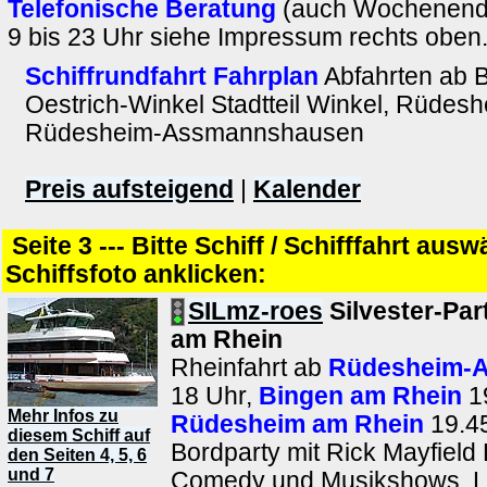
Telefonische Beratung
(auch Wochenende
9 bis 23 Uhr siehe Impressum rechts oben
Schiffrundfahrt Fahrplan
Abfahrten ab 
Oestrich-Winkel Stadtteil Winkel, Rüdes
Rüdesheim-Assmannshausen
Preis aufsteigend
|
Kalender
Seite 3 --- Bitte Schiff / Schifffahrt aus
Schiffsfoto anklicken:
SILmz-roes
Silvester-Par
am Rhein
Rheinfahrt ab
Rüdesheim-
18 Uhr,
Bingen am Rhein
1
Mehr Infos zu
Rüdesheim am Rhein
19.45
diesem Schiff auf
Bordparty mit Rick Mayfield 
den Seiten 4, 5, 6
und 7
Comedy und Musikshows, L