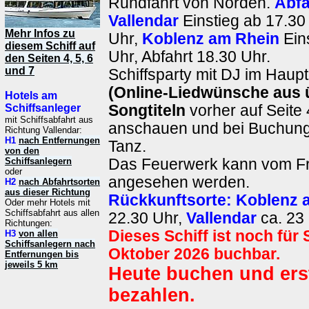
Rundfahrt von Norden.
Abfa
Vallendar
Einstieg ab 17.30 
Mehr Infos zu
Uhr,
Koblenz am Rhein
Ein
diesem Schiff auf
Uhr, Abfahrt 18.30 Uhr.
den Seiten 4, 5, 6
und 7
Schiffsparty mit DJ im Haup
(Online-Liedwünsche aus 
Hotels am
Schiffsanleger
Songtiteln
vorher auf Seite 
mit Schiffsabfahrt aus
anschauen und bei Buchun
Richtung Vallendar:
H1
nach Entfernungen
Tanz.
von den
Schiffsanlegern
Das Feuerwerk kann vom Fr
oder
angesehen werden.
H2
nach Abfahrtsorten
aus dieser Richtung
Rückkunftsorte:
Koblenz 
Oder mehr Hotels mit
Schiffsabfahrt aus allen
22.30 Uhr,
Vallendar
ca. 23 
Richtungen:
Dieses Schiff ist noch für 
H3
von allen
Schiffsanlegern nach
Oktober 2026 buchbar.
Entfernungen bis
jeweils 5 km
Heute buchen und ers
bezahlen.