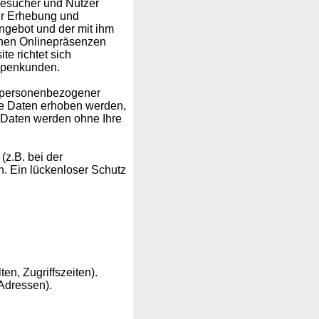
Besucher und Nutzer
er Erhebung und
gebot und der mit ihm
rnen Onlinepräsenzen
te richtet sich
uppenkunden.
e personenbezogener
e Daten erhoben werden,
se Daten werden ohne Ihre
(z.B. bei der
. Ein lückenloser Schutz
en, Zugriffszeiten).
Adressen).