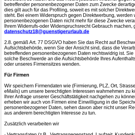
betreffender personenbezogener Daten zum Zwecke derartig
dies gilt auch für das Profiling, soweit es mit solcher Direkt
steht. Bei einem Widerspruch gegen Direktwerbung, werden w
personenbezogenen Daten nicht mehr für diese Zwecke verar
Ihrem Widerrufs-oder Widerspruchsrecht Gebrauch machen, g
datenschutz18@guenstigerurlaub.de
2.8. gemäß Art. 77 DSGVO haben Sie das Recht auf Beschwe
Aufsichtsbehörde, wenn Sie der Ansicht sind, dass die Verarb
betreffenden personenbezogenen Daten rechtswidrig ist. Sie 
solche Beschwerde an die Aufsichtsbehörde Ihres Aufenthaltso
oder unseres Firmensitzes wenden.
Für Firmen
Wir speichern Firmendaten wie (Firmierung, PLZ, Ort, Strass
eMails) um unsere berechtigten Interessen wahrnehmen zu 
Ihrer Anfrage unserer Geschäftstätigkeit nachgehen zu könne
erheben wir auch von Firmen eine Einwilligung in die Speic
personenbezogener Daten, sehen davon aber nicht unser Rec
aus anderem berechtigten Interesse zu tun.
Zusätzlich verarbeiten wir
- Vertragsdaten (z.B., Vertragsgegenstand, Laufzeit, Kundenka