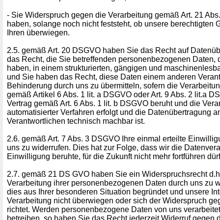
- Sie Widerspruch gegen die Verarbeitung gemäß Art. 21 Ab
haben, solange noch nicht feststeht, ob unsere berechtigte
Ihren überwiegen.
2.5. gemäß Art. 20 DSGVO haben Sie das Recht auf Datenübe
das Recht, die Sie betreffenden personenbezogenen Daten, di
haben, in einem strukturierten, gängigen und maschinenlesb
und Sie haben das Recht, diese Daten einem anderen Verant
Behinderung durch uns zu übermitteln, sofern die Verarbeitun
gemäß Artikel 6 Abs. 1 lit. a DSGVO oder Art. 9 Abs. 2 lit.a
Vertrag gemäß Art. 6 Abs. 1 lit. b DSGVO beruht und die Verar
automatisierter Verfahren erfolgt und die Datenübertragung 
Verantwortlichen technisch machbar ist.
2.6. gemäß Art. 7 Abs. 3 DSGVO Ihre einmal erteilte Einwilli
uns zu widerrufen. Dies hat zur Folge, dass wir die Datenvera
Einwilligung beruhte, für die Zukunft nicht mehr fortführen dür
2.7. gemäß 21 DS GVO haben Sie ein Widerspruchsrecht d.h
Verarbeitung ihrer personenbezogenen Daten durch uns zu w
dies aus Ihrer besonderen Situation begründet und unsere In
Verarbeitung nicht überwiegen oder sich der Widerspruch g
richtet. Werden personenbezogene Daten von uns verarbeite
betreiben, so haben Sie das Recht jederzeit Widerruf gegen 