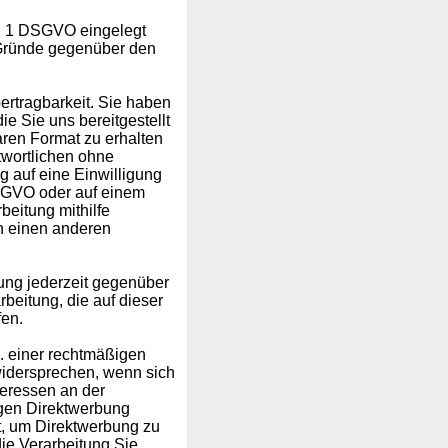
s. 1 DSGVO eingelegt
n Gründe gegenüber den
rtragbarkeit. Sie haben
e Sie uns bereitgestellt
aren Format zu erhalten
wortlichen ohne
g auf eine Einwilligung
 DSGVO oder auf einem
beitung mithilfe
an einen anderen
gung jederzeit gegenüber
rbeitung, die auf dieser
fen.
. einer rechtmäßigen
idersprechen, wenn sich
teressen an der
egen Direktwerbung
t, um Direktwerbung zu
die Verarbeitung Sie