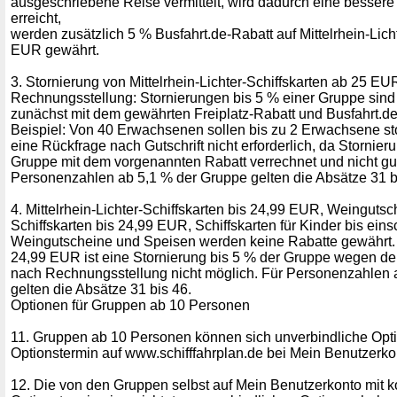
ausgeschriebene Reise vermittelt, wird dadurch eine besser
erreicht,
werden zusätzlich 5 % Busfahrt.de-Rabatt auf Mittelrhein-Lich
EUR gewährt.
3. Stornierung von Mittelrhein-Lichter-Schiffskarten ab 25 E
Rechnungsstellung: Stornierungen bis 5 % einer Gruppe sind 
zunächst mit dem gewährten Freiplatz-Rabatt und Busfahrt.de
Beispiel: Von 40 Erwachsenen sollen bis zu 2 Erwachsene stor
eine Rückfrage nach Gutschrift nicht erforderlich, da Stornier
Gruppe mit dem vorgenannten Rabatt verrechnet und nicht g
Personenzahlen ab 5,1 % der Gruppe gelten die Absätze 31 b
4. Mittelrhein-Lichter-Schiffskarten bis 24,99 EUR, Weinguts
Schiffskarten bis 24,99 EUR, Schiffskarten für Kinder bis eins
Weingutscheine und Speisen werden keine Rabatte gewährt. B
24,99 EUR ist eine Stornierung bis 5 % der Gruppe wegen de
nach Rechnungsstellung nicht möglich. Für Personenzahlen 
gelten die Absätze 31 bis 46.
Optionen für Gruppen ab 10 Personen
11. Gruppen ab 10 Personen können sich unverbindliche Opti
Optionstermin auf www.schifffahrplan.de bei Mein Benutzerkon
12. Die von den Gruppen selbst auf Mein Benutzerkonto mit k