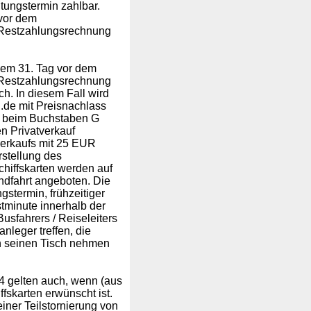
tungstermin zahlbar.
 vor dem
r Restzahlungsrechnung
dem 31. Tag vor dem
r Restzahlungsrechnung
h. In diesem Fall wird
n.de mit Preisnachlass
ld beim Buchstaben G
en Privatverkauf
tverkaufs mit 25 EUR
rstellung des
chiffskarten werden auf
ndfahrt angeboten. Die
gstermin, frühzeitiger
tminute innerhalb der
usfahrers / Reiseleiters
nleger treffen, die
n seinen Tisch nehmen
4 gelten auch, wenn (aus
fskarten erwünscht ist.
iner Teilstornierung von