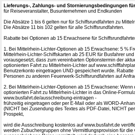
Lieferungs-, Zahlungs- und Stornierungsbedingungen für 
für Reiseveranstalter, Busunternehmen und Endkunden
Die Absätze 1 bis 6 gelten nur für Schiffsrundfahrten zu Mittelr
Die Absätze 11 bis 102 gelten für alle Schiffsrundfahrten.
Rabatte bei Optionen ab 15 Erwachsene für Schiffsrundfahrten
1. Bei Mittelrhein-Lichter-Optionen ab 15 Erwachsene: 5 % Fr
Mittelrhein-Lichter-Schiffskarten ab 25 EUR für Busfahrer und 
vorausgesetzt, dass zum vereinbarten Optionstermin der akt
optionierten Fahrt zu Mittelrhein-Lichter auf www.schifffahrpl
Benutzerkonto eingetragen UND gespeichert wurde. Rabatte 
Personen zu anderen Feuerwerk-Schiffsrundfahrten auf Anfra
2. Bei Mittelrhein-Lichter-Optionen ab 15 Erwachsene: Wenn
optionierten Fahrt zu Mittelrhein-Lichter in das Online-Formul
www.busfahrt.de/ausschreibung-eintragen -
frühzeitig eingetragen oder per E-Mail oder als WORD-Anha
(NICHT bei Zusendung des Textes als PDF-Datei, NICHT per F
Prospekt,
wird die Ausschreibung kostenlos auf www.busfahrt.de veröffen
werden Zubuchergruppen ohne Vermittlungsprovision für di