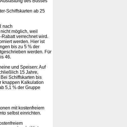
e Auslastung des Busses
ter-Schiffskarten ab 25
UR nach
nicht möglich, weil
-Rabatt verrechnet wird.
niert werden. Hier ist
ungen bis zu 5 % der
utgeschrieben werden. Für
is 46.
cheine und Speisen: Auf
chließlich 15 Jahre,
ei Schiffskarten bis
r knappen Kalkulation
ab 5,1 % der Gruppe
onen mit kostenfreiem
to selbst einrichten.
ostenfreiem