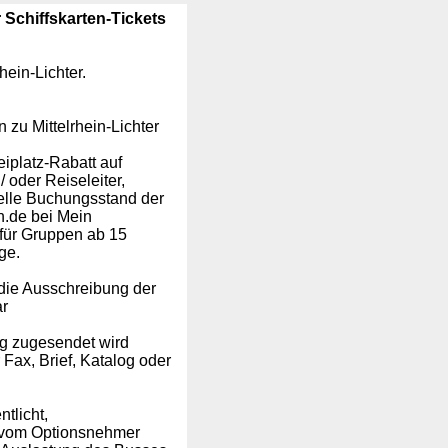
Schiffskarten-Tickets
hein-Lichter.
 zu Mittelrhein-Lichter
eiplatz-Rabatt auf
/ oder Reiseleiter,
uelle Buchungsstand der
an.de bei Mein
für Gruppen ab 15
ge.
 die Ausschreibung der
ar
ng zugesendet wird
ax, Brief, Katalog oder
tlicht,
e vom Optionsnehmer