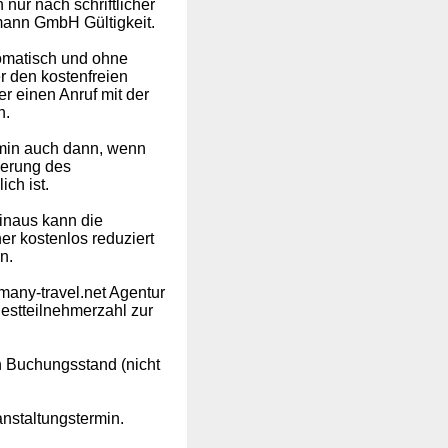
nur nach schriftlicher
mann GmbH Gültigkeit.
tomatisch und ohne
r den kostenfreien
er einen Anruf mit der
n.
rmin auch dann, wenn
ngerung des
ch ist.
inaus kann die
er kostenlos reduziert
n.
many-travel.net Agentur
stteilnehmerzahl zur
en Buchungsstand (nicht
nstaltungstermin.