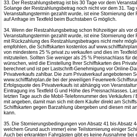
33. Der Restzahlungsbetrag ist bis 30 Tage vor dem Veranstal
Solange der Restzahlungsbetrag noch nicht vor dem 31. Tag
Veranstaltungstermin gezahlt wurde, ist eine Stornierung de
auf Anfrage im Textfeld beim Buchstaben G möglich.
34. Wenn der Restzahlungsbetrag schon frühzeitiger als vor 
Veranstaltungstermin gezahlt wurde, ist eine Stornierung de
mit Rückzahlung des Restzahlungsbetrages nicht mehr möglic
empfohlen, die Schiffskarten kostenlos auf www.schifffahrpla
von mindestens 25 % privat zu verkaufen und dies im Textfe
mitzuteilen. Sollten Sie weniger als 25 % Preisnachlass für d
wünschen, wird die Einstellung Ihrer Schiffskarten des Priva
berechnet und ist per Lastschrift-Genehmigung vor Online-Da
Privatverkaufs zahlbar. Die zum Privatverkauf angebotenen S
www.schifffahrplan.de bei der jeweiligen Feuerwerk-Schiffsru
Erfolgsquote des Privatverkaufs ist abhängig von Veranstaltun
Eintragung ins Textfeld G und Höhe des Preisnachlasses. Las
letzten Tage auch die Mobil-Telefonnummer des Verkäufers / B
mit angeben, damit man sich mit dem Käufer direkt am Schiffsa
Schiffskarten gegen Barzahlung übergeben und diesen mit a
kann.
35. Die Stornierungsbedingungen von Absatz 41 bis Absatz 4
welchem Grund auch immer) eine Teilstornierung einiger Schif
Auch bei erkrankten Fahrgästen gibt es keine Ausnahme bei e