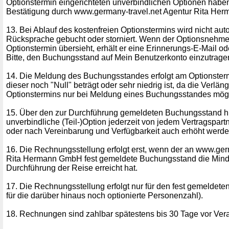
Optionstermin eingerichteten unverbindlichen Optionen haben 
Bestätigung durch www.germany-travel.net Agentur Rita Her
13. Bei Ablauf des kostenfreien Optionstermins wird nicht au
Rücksprache gebucht oder storniert. Wenn der Optionsnehme
Optionstermin übersieht, erhält er eine Erinnerungs-E-Mail od
Bitte, den Buchungsstand auf Mein Benutzerkonto einzutrage
14. Die Meldung des Buchungsstandes erfolgt am Optionste
dieser noch "Null" beträgt oder sehr niedrig ist, da die Verlä
Optionstermins nur bei Meldung eines Buchungsstandes mögli
15. Über den zur Durchführung gemeldeten Buchungsstand h
unverbindliche (Teil-)Option jederzeit von jedem Vertragspartn
oder nach Vereinbarung und Verfügbarkeit auch erhöht werde
16. Die Rechnungsstellung erfolgt erst, wenn der an www.ger
Rita Hermann GmbH fest gemeldete Buchungsstand die Minde
Durchführung der Reise erreicht hat.
17. Die Rechnungsstellung erfolgt nur für den fest gemeldet
für die darüber hinaus noch optionierte Personenzahl).
18. Rechnungen sind zahlbar spätestens bis 30 Tage vor Vera