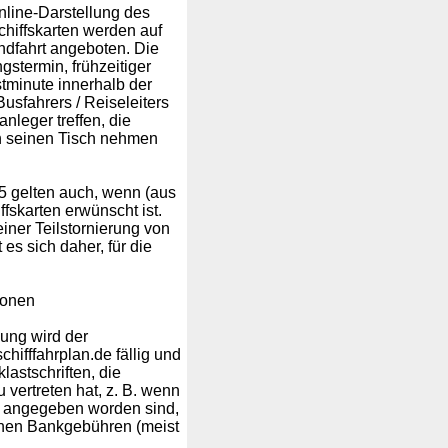
nline-Darstellung des
chiffskarten werden auf
ndfahrt angeboten. Die
gstermin, frühzeitiger
tminute innerhalb der
usfahrers / Reiseleiters
nleger treffen, die
n seinen Tisch nehmen
5 gelten auch, wenn (aus
fskarten erwünscht ist.
iner Teilstornierung von
es sich daher, für die
sonen
gung wird der
ifffahrplan.de fällig und
astschriften, die
vertreten hat, z. B. wenn
ft angegeben worden sind,
nen Bankgebühren (meist