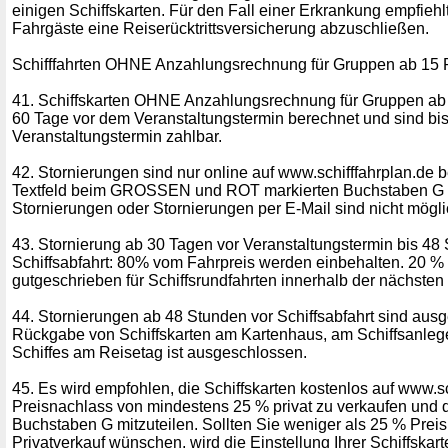
einigen Schiffskarten. Für den Fall einer Erkrankung empfiehlt 
Fahrgäste eine Reiserücktrittsversicherung abzuschließen.
Schifffahrten OHNE Anzahlungsrechnung für Gruppen ab 15
41. Schiffskarten OHNE Anzahlungsrechnung für Gruppen ab
60 Tage vor dem Veranstaltungstermin berechnet und sind bi
Veranstaltungstermin zahlbar.
42. Stornierungen sind nur online auf www.schifffahrplan.de 
Textfeld beim GROSSEN und ROT markierten Buchstaben G m
Stornierungen oder Stornierungen per E-Mail sind nicht mögli
43. Stornierung ab 30 Tagen vor Veranstaltungstermin bis 48
Schiffsabfahrt: 80% vom Fahrpreis werden einbehalten. 20 
gutgeschrieben für Schiffsrundfahrten innerhalb der nächsten
44. Stornierungen ab 48 Stunden vor Schiffsabfahrt sind aus
Rückgabe von Schiffskarten am Kartenhaus, am Schiffsanlege
Schiffes am Reisetag ist ausgeschlossen.
45. Es wird empfohlen, die Schiffskarten kostenlos auf www.sc
Preisnachlass von mindestens 25 % privat zu verkaufen und d
Buchstaben G mitzuteilen. Sollten Sie weniger als 25 % Preis
Privatverkauf wünschen, wird die Einstellung Ihrer Schiffskart