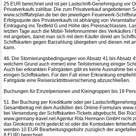
25 EUR berechnet und ist per Lastschrift-Genehmigung vor O
Privatverkaufs zahlbar. Die zum Privatverkauf angebotenen S
www.schifffahrplan.de bei der jeweiligen Feuerwerk-Schiffsru
Erfolgsquote des Privatverkaufs ist abhängig von Veranstaltun
Eintragung ins Textfeld G und Höhe des Preisnachlasses. Las
letzten Tage auch die Mobil-Telefonnummer des Verkäufers / B
mit angeben, damit man sich mit dem Käufer direkt am Schiffsa
Schiffskarten gegen Barzahlung übergeben und diesen mit a
kann.
46. Die Stornierungsbedingungen von Absatz 41 bis Absatz 4
welchem Grund auch immer) eine Teilstornierung einiger Schif
Auch bei erkrankten Fahrgästen gibt es keine Ausnahme bei e
einigen Schiffskarten. Für den Fall einer Erkrankung empfiehlt 
Fahrgäste eine Reiserücktrittsversicherung abzuschließen.
Buchungen für Einzelpersonen und Kleingruppen bis 19 Per
51. Bei Buchung per Kreditkarte oder per Lastschriftgenehmi
Gesamtbetrag mit dem Ausfüllen des Online-Formulars www.sch
bei Versendung der Schiffskarten-Tickets abgebucht. Bei Rückl
www.germany-travel.net Agentur Rita Hermann GmbH nicht zu 
das Girokonto nicht gedeckt ist oder die Kontodaten fehlerha
werden 10 EUR Bearbeitungsgebühr zuzüglich der angefalle
8 EUR) berechnet.