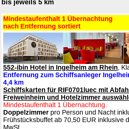
bis jeweils 5 km
Mindestaufenthalt 1 Übernachtung
nach Entfernung sortiert
552-ibin Hotel in Ingelheim am Rhein
, Kl
Entfernung zum Schiffsanleger Ingelhe
4,4 km
Schiffskarten für RIF0701luec mit Abfahr
Freiweinheim und Hotelzimmer auswäh
Mindestaufenthalt 1 Übernachtung.
Doppelzimmer
pro Person und Nacht inkl
Frühstücksbuffet ab 70,50 EUR inklusive de
MwSt. .