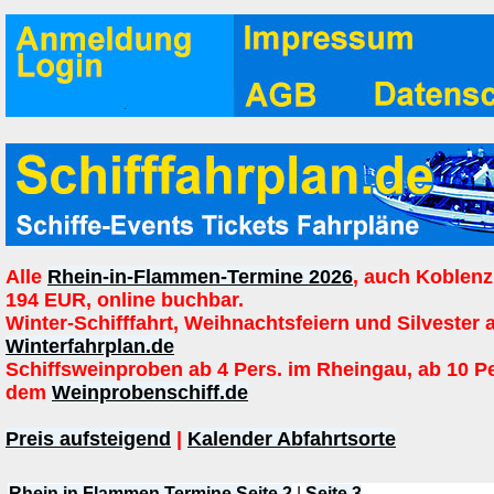
Alle
Rhein-in-Flammen-Termine 2026
, auch Koblenz
194 EUR, online buchbar.
Winter-Schifffahrt, Weihnachtsfeiern und Silvester 
Winterfahrplan.de
Schiffsweinproben ab 4 Pers. im Rheingau, ab 10 P
dem
Weinprobenschiff.de
Preis aufsteigend
|
Kalender Abfahrtsorte
Rhein in Flammen Termine Seite 2
|
Seite 3