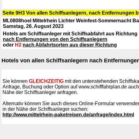
Seite 9H3 Von allen Schiffsanlegern, nach Entfernungen bi
ML0808hoel Mittelrhein Lichter Weinfest-Sommernacht B
Samstag, 26. August 2023
Hotels am Schiffsanleger mit Schiffsabfahrt aus Richtun
nach Entfernungen von den Schiffsanlegern
oder
H2
nach Abfahrtsorten aus dieser Richtung
Hotels von allen Schiffsanlegern nach Entfernungen
Sie können
GLEICHZEITIG
mit den untenstehenden Schiffska
Anfrage, Buchung oder Option auf www.schifffahrplan.de auch
Nähe der Schiffsanleger anfragen.
Alternativ können Sie auch dieses Online-Formular verwende
in der Nähe der Schiffsanleger suchen:
http://www.mittelrhein-paketreisen.de/anfrage/index.html