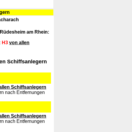
egern
acharach
g Rüdesheim am Rhein:
:
H3
von allen
en Schiffsanlegern
allen Schiffsanlegern
ern nach Entfernungen
allen Schiffsanlegern
ern nach Entfernungen